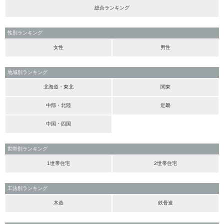
総合ランキング
性別ランキング
女性
男性
地域別ランキング
北海道・東北
関東
中部・北陸
近畿
中国・四国
世帯別ランキング
1世帯住宅
2世帯住宅
工法別ランキング
木造
鉄骨造