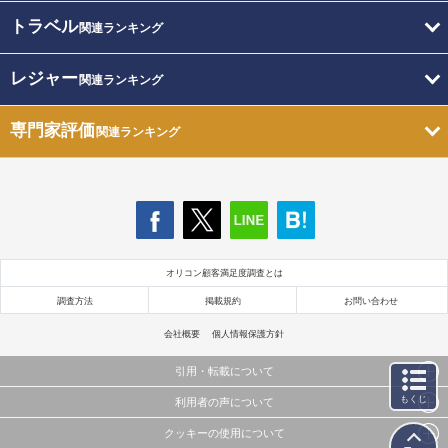
トラベル
関連ランキング
レジャー
関連ランキング
専門家評価
関連ランキング
オリコン顧客満足度調査とは
調査方法
掲載規約
お問い合わせ
会社概要
個人情報保護方針
引用・転載について
もくじ
利用者の声について
当サイトで公開されている情報（文字、写真、イラスト、画像データ等）及びこれらの配置・
編集および構造などについての著作権は株式会社oricon MEに帰属しております。
クッキーの使用について
当サイトに掲載している内容はすべてサービスの利用者が提出された見解・感想です。
これらの情報を権利者の許可なく無断転載・複製などの二次利用を行うことは固く禁じており