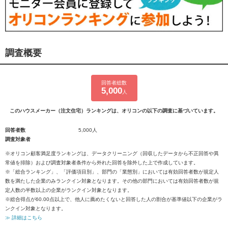
調査概要
回答者総数
5,000
人
このハウスメーカー（注文住宅）ランキングは、オリコンの以下の調査に基づいています。
回答者数
5,000人
調査対象者
※オリコン顧客満足度ランキングは、データクリーニング（回収したデータから不正回答や異
常値を排除）および調査対象者条件から外れた回答を除外した上で作成しています。
※「総合ランキング」、「評価項目別」、部門の「業態別」においては有効回答者数が規定人
数を満たした企業のみランクイン対象となります。その他の部門においては有効回答者数が規
定人数の半数以上の企業がランクイン対象となります。
※総合得点が60.00点以上で、他人に薦めたくないと回答した人の割合が基準値以下の企業がラ
ンクイン対象となります。
≫ 詳細はこちら