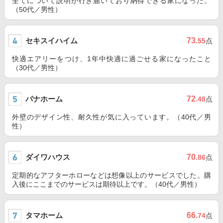
全てについて説明が行き届いており納得できる家になった。
（50代／男性）
セキスイハイム
73
.55
点
快適エアリーをつけ、1年中快適に過ごせる家になったこと
（30代／男性）
パナホーム
72
.48
点
外壁のデザイン性、耐久性が気に入っています。（40代／男
性）
ダイワハウス
70
.86
点
定期的なアフターホローなどは想像以上のサービスでした。購
入後にここまでのサービスは期待以上です。（40代／男性）
タマホーム
66
.74
点