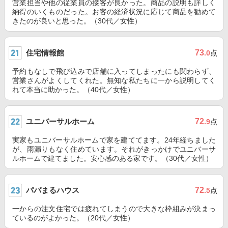
営業担当や他の従業員の接客が良かった。商品の説明も詳しく
納得のいくものだった。お客の経済状況に応じて商品を勧めて
きたのが良いと思った。（30代／女性）
住宅情報館
73
.0
点
予約もなしで飛び込みで店舗に入ってしまったにも関わらず、
営業さんがよくしてくれた。無知な私たちに一から説明してく
れて本当に助かった。（40代／女性）
ユニバーサルホーム
72
.9
点
実家もユニバーサルホームで家を建ててます。24年経ちました
が、雨漏りもなく住めています。それがきっかけでユニバーサ
ルホームで建てました。安心感のある家です。（30代／女性）
パパまるハウス
72
.5
点
一からの注文住宅では疲れてしまうので大きな枠組みが決まっ
ているのがよかった。（20代／女性）