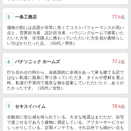
一条工務店
77
.5
点
価格の割には品質が非常に良くてコストパフォーマンスが高い
点と、営業担当者、設計担当者、ハウジングルームで接客いた
だいた方等、住宅購入に携わっていただいた方全員が素晴らし
い方ばかりだった点。（50代／男性）
パナソニック ホームズ
77
.2
点
打ち合わせの時から、金銭面的に余裕があって家を建てる訳で
はない私達に親身に寄り添っていただき、タイルや壁材を選ぶ
時、私達の予算内で最良な物を提案していただいたり…ありが
たかったです。（20代／女性）
セキスイハイム
76
.9
点
全般的に安心感を得られている。大きな地震はまだだが、自宅
で過ごせるであろう建物に満足している。アフターサービスが
しっかりしている。定期メンテでも、それ以外でも細かい点も