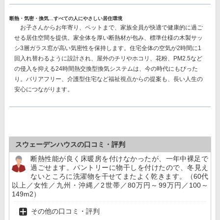
断熱・気密・換気…すべての人にやさしい居住環境
お子さんからお年寄り、ペットまで、家族全員が快適で健康的に過ご
せる居住空間を提供。家全体を厚い断熱材が包み、
標準仕様の木製サッ
シ3層ガラス窓が高い気密性を保持
します。住宅全体の空気が2時間に1
回入れ替わるように設計され、屋外のチリやホコリ、花粉、PM2.5など
の侵入を抑える
24時間熱交換型換気システム
は、今の時代にもぴった
り。バリアフリー、介護型住宅など福祉視点からの提案も、長い人生の
安心につながります。
スウェーデンハウスの口コミ・評判
断熱性能が良く床暖房を付けなかったが、一年中裸足で
過ごせます。パントリーに物干しを付けたので、冬見え
ないところに洗濯物を干せてまたよく乾きます。（60代
以上／女性／九州・沖縄／2世帯／80万円～99万円／100～
149m2）
その他の口コミ・評判