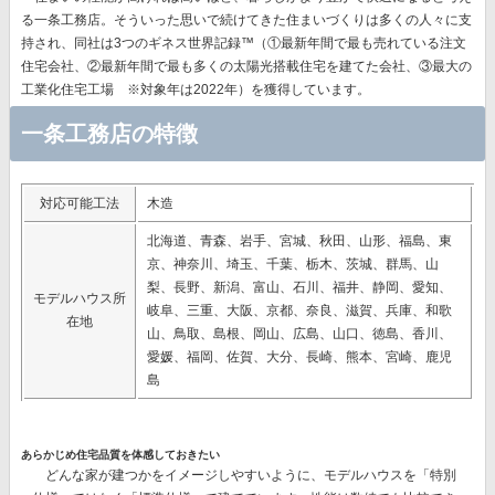
る一条工務店。そういった思いで続けてきた住まいづくりは多くの人々に支
持され、同社は
3つのギネス世界記録™（①最新年間で最も売れている注文
住宅会社、②最新年間で最も多くの太陽光搭載住宅を建てた会社、③最大の
工業化住宅工場 ※対象年は2022年）を獲得
しています。
一条工務店の特徴
対応可能工法
木造
北海道、青森、岩手、宮城、秋田、山形、福島、東
京、神奈川、埼玉、千葉、栃木、茨城、群馬、山
梨、長野、新潟、富山、石川、福井、静岡、愛知、
モデルハウス所
岐阜、三重、大阪、京都、奈良、滋賀、兵庫、和歌
在地
山、鳥取、島根、岡山、広島、山口、徳島、香川、
愛媛、福岡、佐賀、大分、長崎、熊本、宮崎、鹿児
島
あらかじめ住宅品質を体感しておきたい
どんな家が建つかをイメージしやすいように、モデルハウスを「特別