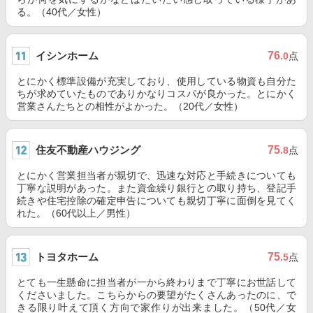
る。（40代／女性）
イシンホーム
76
.0
点
とにかく標準設備が充実しており、使用している物資も自分た
ちが求めていたものでありかなりコスパが良かった。とにかく
営業さんたちとの相性がよかった。（20代／女性）
住友不動産ハウジング
75
.8
点
とにかく営業担当者が親切で、迅速な対応と手続きについても
丁寧な説明があった。また資金繰り銀行との取り持ち、登記手
続きや住宅控除の確定申告についても親切丁寧に面倒を見てく
れた。（60代以上／男性）
トヨタホーム
75
.5
点
とても一生懸命に担当者が一から終わりまで丁寧にお世話して
くださいました。こちらからの要望がたくさんあったのに、で
きる限り叶えて頂く方向で家作りが出来ました。（50代／女