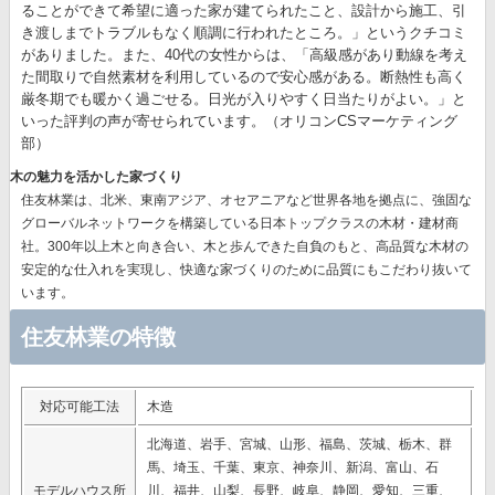
ることができて希望に適った家が建てられたこと、設計から施工、引
き渡しまでトラブルもなく順調に行われたところ。」というクチコミ
がありました。また、40代の女性からは、「高級感があり動線を考え
た間取りで自然素材を利用しているので安心感がある。断熱性も高く
厳冬期でも暖かく過ごせる。日光が入りやすく日当たりがよい。」と
いった評判の声が寄せられています。（オリコンCSマーケティング
部）
木の魅力を活かした家づくり
住友林業は、北米、東南アジア、オセアニアなど世界各地を拠点に、強固な
グローバルネットワークを構築している日本トップクラスの木材・建材商
社。300年以上木と向き合い、木と歩んできた自負のもと、高品質な木材の
安定的な仕入れを実現し、快適な家づくりのために品質にもこだわり抜いて
います。
住友林業の特徴
対応可能工法
木造
北海道、岩手、宮城、山形、福島、茨城、栃木、群
馬、埼玉、千葉、東京、神奈川、新潟、富山、石
モデルハウス所
川、福井、山梨、長野、岐阜、静岡、愛知、三重、