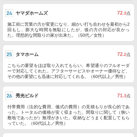
ヤマダホームズ
72
.3
点
施工前に営業の方が変更になり、細かい打ち合わせを最初から2
回もし、膨大な時間を無駄にしたが、後の方の対応が良かっ
た。理想的な間取りの家が出来た。（50代／女性）
タマホーム
72
.2
点
こちらの要望をほぼ取り入れてもらい、希望通りのフルオーダ
ーで対応してくれた。アフターサービスやオーナー優待など、
その他の要望にも迅速に対応してくれる。（60代以上／男性）
秀光ビルド
71
.3
点
付帯費用（法的な費用、儀式の費用）の見積もりが良心的であ
った。トータルの価格が安く収まった。間取りに関して（狭い
敷地であったが）無理がきいた。収納などうまく配置してもら
っていた。（60代以上／男性）