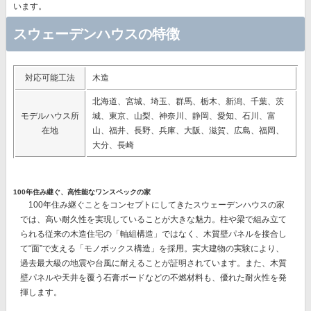
います。
スウェーデンハウスの特徴
対応可能工法
木造
北海道、宮城、埼玉、群馬、栃木、新潟、千葉、茨
モデルハウス所
城、東京、山梨、神奈川、静岡、愛知、石川、富
在地
山、福井、長野、兵庫、大阪、滋賀、広島、福岡、
大分、長崎
100年住み継ぐ、高性能なワンスペックの家
100年住み継ぐことをコンセプトにしてきたスウェーデンハウスの家
では、
高い耐久性を実現
していることが大きな魅力。柱や梁で組み立て
られる従来の木造住宅の「軸組構造」ではなく、
木質壁パネルを接合し
て“面”で支える「モノボックス構造」を採用。
実大建物の実験により、
過去最大級の地震や台風に耐えることが証明されています。また、木質
壁パネルや天井を覆う石膏ボードなどの不燃材料も、優れた耐火性を発
揮します。