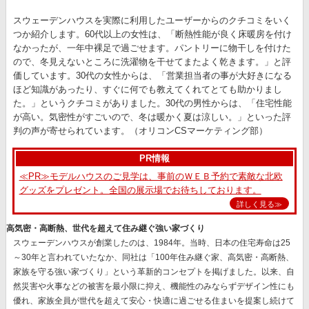
スウェーデンハウスを実際に利用したユーザーからのクチコミをいく
つか紹介します。60代以上の女性は、「断熱性能が良く床暖房を付け
なかったが、一年中裸足で過ごせます。パントリーに物干しを付けた
ので、冬見えないところに洗濯物を干せてまたよく乾きます。」と評
価しています。30代の女性からは、「営業担当者の事が大好きになる
ほど知識があったり、すぐに何でも教えてくれてとても助かりまし
た。」というクチコミがありました。30代の男性からは、「住宅性能
が高い。気密性がすごいので、冬は暖かく夏は涼しい。」といった評
判の声が寄せられています。（オリコンCSマーケティング部）
PR情報
≪PR≫モデルハウスのご見学は、事前のＷＥＢ予約で素敵な北欧
グッズをプレゼント。全国の展示場でお待ちしております。
詳しく見る≫
高気密・高断熱、世代を超えて住み継ぐ強い家づくり
スウェーデンハウスが創業したのは、1984年。当時、日本の住宅寿命は25
～30年と言われていたなか、同社は
「100年住み継ぐ家、高気密・高断熱、
家族を守る強い家づくり」
という革新的コンセプトを掲げました。以来、自
然災害や火事などの被害を最小限に抑え、機能性のみならずデザイン性にも
優れ、
家族全員が世代を超えて安心・快適に過ごせる住まいを提案
し続けて