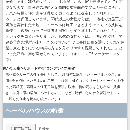
紹介します。30代の女性は、「土地探しから、家の完成までとても丁
寧な接客で、自分達の理想と金銭的な現実面の妥協点を一緒に考え、
これから長く住む家を無理なく買えるように提案してくれたとこ
ろ。」と評価しています。60代以上の女性からは、「他社では施工が
困難と言われた土地に、ヘーベルは施工できるよう持っている技術を
駆使し、親身になって一緒考え提案しながら施工してくれたこと。」
というクチコミがありました。40代の女性からは、「初めて訪問して
建築予定の場所が山だったのですが､すぐに書面に目を通してくれて建
築出来るようにする申請の方法を分かりやすく説明してくれた。」と
いった評判の声が寄せられています。（オリコンCSマーケティング
部）
豊かな人生をサポートする“ロングライフ住宅”
旭化成グループの住宅会社として、1972年に誕生したヘーベルハウス。耐
用年数の低かった日本の住宅界に、鉄骨、ALCコンクリート・ヘーベルを使
った高精度、高耐久の住宅工法を実現。以来、質の高さはもちろん、共働
き・単身世帯の増加、ペットとの共生など、時代ごとの社会課題やトレンド
に即した住宅を提案し続けています。
ヘーベルハウスの特徴
対応可能工法
鉄骨造