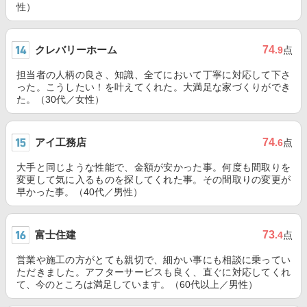
性）
クレバリーホーム
74
.9
点
担当者の人柄の良さ、知識、全てにおいて丁寧に対応して下さ
った。こうしたい！を叶えてくれた。大満足な家づくりができ
た。（30代／女性）
アイ工務店
74
.6
点
大手と同じような性能で、金額が安かった事。何度も間取りを
変更して気に入るものを探してくれた事。その間取りの変更が
早かった事。（40代／男性）
富士住建
73
.4
点
営業や施工の方がとても親切で、細かい事にも相談に乗ってい
ただきました。アフターサービスも良く、直ぐに対応してくれ
て、今のところは満足しています。（60代以上／男性）