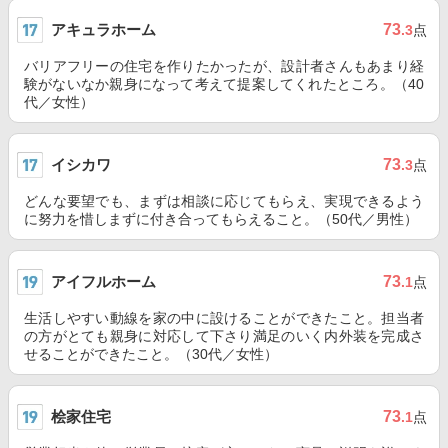
アキュラホーム
73
.3
点
バリアフリーの住宅を作りたかったが、設計者さんもあまり経
験がないなか親身になって考えて提案してくれたところ。（40
代／女性）
イシカワ
73
.3
点
どんな要望でも、まずは相談に応じてもらえ、実現できるよう
に努力を惜しまずに付き合ってもらえること。（50代／男性）
アイフルホーム
73
.1
点
生活しやすい動線を家の中に設けることができたこと。担当者
の方がとても親身に対応して下さり満足のいく内外装を完成さ
せることができたこと。（30代／女性）
桧家住宅
73
.1
点