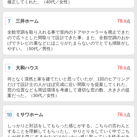
修正してくれた。（40代／女性）
三井ホーム
76
.9
点
全館空調を取り入れる事で室内のドアやクーラーを廃止できた
ので広々とした間取りで設計できた事。また、全館空調のおか
げでテレビの裏などにほこりがたまらないのでとても掃除がし
やすい。（50代／男性）
大和ハウス
76
.6
点
何となく漠然と家を建てたいと思っていたが、1回のヒアリング
だけで設計士の人がほぼ完成に近い間取りを提案してくれた。
窓の位置なども周辺環境を考慮して適切な窓の数、大きさの提
案だった。（30代／女性）
ミサワホーム
76
.1
点
しっかりと対話をしてもらった感じがする。こちらの言わんと
することを理解してもらったし、やりとりをしていく中でこち
らが何を気にするかなどはだいたい感じ取っている様子があ