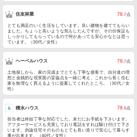
住友林業
78
.7
点
とても満足のいく生活をしています。良い建物を建ててもらい
ました。ちょっと高いような気もしたんですが、その分保証も
しっかりしてもらっているので何かあっても安心かなとは思っ
ています。（30代／女性）
ヘーベルハウス
78
.7
点
土地探しから、家の完成までとても丁寧な接客で、自分達の理
想と金銭的な現実面の妥協点を一緒に考え、これから長く住む
家を無理なく買えるように提案してくれたところ。（30代／女
性）
積水ハウス
78
.5
点
担当者は終始丁寧な対応でした。未だにお手紙を下さいます。
アフターサービスも充実しており電話をすれば駆け付けて下さ
います。勿論住宅そのものもとても良い造りで安心して暮らす
事が出来ます。（40代／女性）