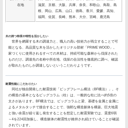
在地
滋賀、京都、大阪、兵庫、奈良、和歌山、鳥取、島
根、岡山、広島、山口、徳島、香川、愛媛、高知、
福岡、佐賀、長崎、熊本、大分、宮崎、鹿児島
木の持つ特長や特性を活かしたい
世界を網羅する木の調達力と、職人の高い技術力が両立することで可
能となる、高品質な木を活かしたオリジナル部材
「PRIME WOOD」。
家づくりに使用されるすべての木材は、持続可能な森林から伐採された
ものだけ。調達先の名称や所在地、伐採の合法性を徹底的に調べ、確認
が取れたものしか調達しないというこだわりようです。
耐震性能にこだわりたい
同社が独自開発した耐震技術
「ビッグフレーム構法（BF構法）」。
そ
の構造の基本となるビッグコラム（柱）は、一般的な柱に比べ約5倍の
太さがあります。BF構法では、ビッグコラムと梁、基礎を金属と金属に
よるメタルタッチで接合することで、強靭な構造躯体を構築。巨大地震
と強い余震が繰り返し発生することを想定した耐震実験では、
震度6弱
～4を224回加振し、構造躯体の耐震性が維持
され続けていることが確認
されています。