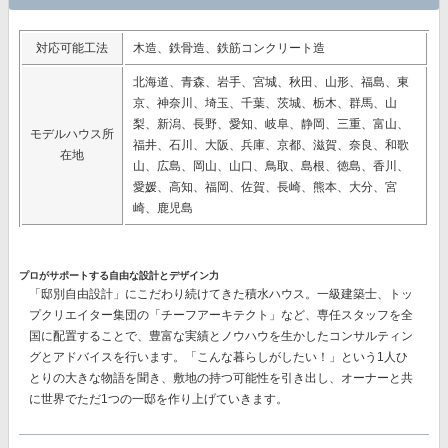
対応可能工法
木造、鉄骨造、鉄筋コンクリート造
北海道、青森、岩手、宮城、秋田、山形、福島、東
京、神奈川、埼玉、千葉、茨城、栃木、群馬、山
梨、新潟、長野、愛知、岐阜、静岡、三重、富山、
モデルハウス所
福井、石川、大阪、兵庫、京都、滋賀、奈良、和歌
在地
山、広島、岡山、山口、鳥取、島根、徳島、香川、
愛媛、高知、福岡、佐賀、長崎、熊本、大分、宮
崎、鹿児島
プロがサポートする自由な設計とデザイン力
「邸別自由設計」
にこだわり続けてきた積水ハウス。一級建築士、トッ
プクリエイター集団の
「チーフアーキテクト」
など、専任スタッフを全
国に配置することで、豊富な実績とノウハウを生かしたコンサルティン
グとアドバイスを行います。「こんな暮らしがしたい！」という1人ひ
とりの大きな物語を聞き、敷地の持つ可能性を引き出し、オーナーと共
に世界でただ1つの一邸を作り上げていきます。