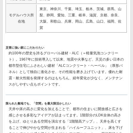
東京、神奈川、千葉、埼玉、栃木、茨城、群馬、山
モデルハウス所
梨、静岡、愛知、三重、岐阜、滋賀、京都、奈良、
在地
大阪、和歌山、兵庫、岡山、広島、山口、福岡、佐
賀
災害に強い家にこだわりたい
約100年の歴史を誇るグローバル建材・ALC（＝軽量気泡コンクリー
ト）。1967年に技術導入して以来、地震や火事など、天災の多い日本の
都市型住宅にふさわしい建材
「ALCコンクリート・ヘーベル」（厚形パ
ネル）
として独自に進化させ、その性能を磨き上げています。優れた耐
震・耐火性能を発揮するのはもちろん、経年変化が少なく、メンテナン
スがしやすい点もポイントです。
限られた敷地でも、「空間」を最大限活かしたい
天井や床の高さに変化を加えることで、都市の住まいに開放感と広さを
感じさせる多彩なアイデアが詰まってます。1階部分のLDK全体の高さ
を上げ、ゆとりある空間を演出する「1階階高アップ」、天井を高くす
ることで伸びやかな空間が生まれる「ハイルーフユニット」、床を下げ