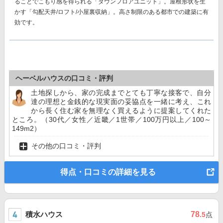
ることでこもり感を得られる「ダウンフロアユニット」。屋根形状を生
かす「勾配天井/ロフト/小屋裏収納」。高さ制限のある都市での建築に有
効です。
ヘーベルハウスの口コミ・評判
土地探しから、家の完成までとても丁寧な接客で、自分
達の理想と金銭的な現実面の妥協点を一緒に考え、これ
から長く住む家を無理なく買えるように提案してくれた
ところ。（30代／女性／近畿／1世帯／100万円以上／100～
149m2）
その他の口コミ・評判
得点・口コミの詳細を見る
積水ハウス
78
.5
点