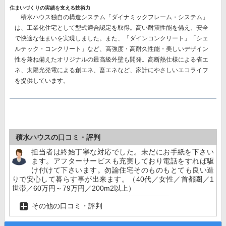
住まいづくりの実績を支える技術力
積水ハウス独自の構造システム
「ダイナミックフレーム・システム」
は、工業化住宅として型式適合認定を取得。高い耐震性能を備え、安全
で快適な住まいを実現しました。また、
「ダインコンクリート」「シェ
ルテック・コンクリート」
など、高強度・高耐久性能・美しいデザイン
性を兼ね備えたオリジナルの最高級外壁も開発。高断熱仕様による省エ
ネ、太陽光発電による創エネ、畜エネなど、家計にやさしいエコライフ
を提供しています。
積水ハウスの口コミ・評判
担当者は終始丁寧な対応でした。未だにお手紙を下さい
ます。アフターサービスも充実しており電話をすれば駆
け付けて下さいます。勿論住宅そのものもとても良い造
りで安心して暮らす事が出来ます。（40代／女性／首都圏／1
世帯／60万円～79万円／200m2以上）
その他の口コミ・評判