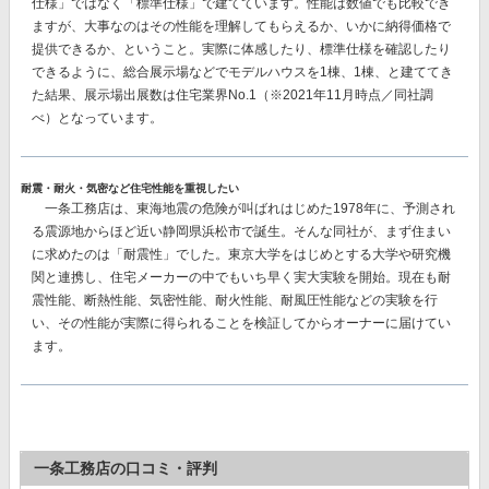
仕様」ではなく「標準仕様」で建てています。性能は数値でも比較でき
ますが、大事なのはその性能を理解してもらえるか、いかに納得価格で
提供できるか、ということ。実際に体感したり、標準仕様を確認したり
できるように、総合展示場などでモデルハウスを1棟、1棟、と建ててき
た結果、
展示場出展数は住宅業界No.1
（※2021年11月時点／同社調
べ）となっています。
耐震・耐火・気密など住宅性能を重視したい
一条工務店は、東海地震の危険が叫ばれはじめた1978年に、予測され
る震源地からほど近い静岡県浜松市で誕生。そんな同社が、まず住まい
に求めたのは「耐震性」でした。東京大学をはじめとする大学や研究機
関と連携し、住宅メーカーの中でもいち早く実大実験を開始。現在も耐
震性能、断熱性能、気密性能、耐火性能、耐風圧性能などの実験を行
い、その性能が実際に得られることを検証してからオーナーに届けてい
ます。
一条工務店の口コミ・評判