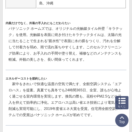
島、沖縄
内装だけでなく、外装の手入れにもこだわりたい
パナソニック ホームズでは、オリジナルの
光触媒タイル外壁「キラテッ
ク」
を使用。光触媒を表面に焼き付けたキラテックタイルは、太陽の光
に当たることで生まれる“親水性”で表面に水の膜をつくり、汚れを分解
して付着力を弱め、雨で流れ落ちやすくします。このセルフクリーニン
グ効果により、
お手入れの手間や塗り替え、補修などのメンテナンスも
軽減。
外観の美しさを、長い間保ってくれます。
エネルギーコストを節約したい
家中をきれいで快適な温度の空気で満たす、
全館空調システム「エア
ロハス」
を提案。真夏でも真冬でも24時間365日、全室、誰もが心地よ
く過ごせる室内環境を実現します。換気の際も、花粉やPM2.5などの侵
入を抑えて効率的に浄化。エアロハスは高い省エネ技術により電気代の
もくじ
削減も実現可能にし、
2019年度省エネ大賞を受賞。
住宅用全館空調シス
テムでの受賞はパナソニック ホームズが初めてです。
Top