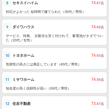
セキスイハイム
74
.87
点
対応がよかった 短時間で建てられた（30代／男性）
ダイワハウス
74
.69
点
サービス、特典。 太陽光を安く付けれて、蓄電池がタダでつい
た（20代／女性）
トヨタホーム
74
.65
点
気密性の高さには満足しています（40代／男性）
ミサワホーム
74
.58
点
知名度が高く信頼性が高い（50代／男性）
住友不動産
73
.87
点