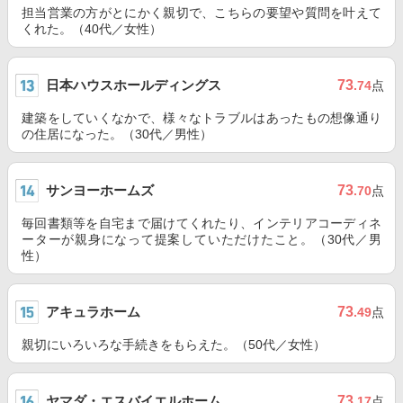
担当営業の方がとにかく親切で、こちらの要望や質問を叶えて
くれた。（40代／女性）
日本ハウスホールディングス
73
.74
点
建築をしていくなかで、様々なトラブルはあったもの想像通り
の住居になった。（30代／男性）
サンヨーホームズ
73
.70
点
毎回書類等を自宅まで届けてくれたり、インテリアコーディネ
ーターが親身になって提案していただけたこと。（30代／男
性）
アキュラホーム
73
.49
点
親切にいろいろな手続きをもらえた。（50代／女性）
ヤマダ・エスバイエルホーム
73
.17
点