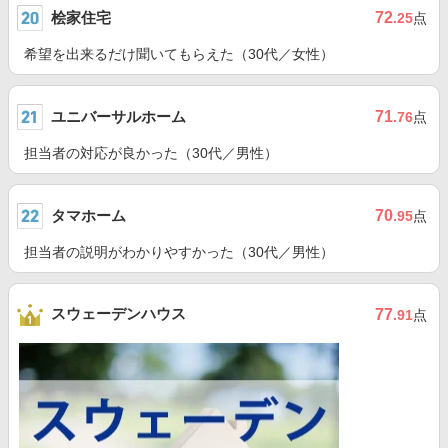
桧家住宅
72
.25
点
希望を出来るだけ聞いてもらえた（30代／女性）
ユニバーサルホーム
71
.76
点
担当者の対応が良かった（30代／男性）
タマホーム
70
.95
点
担当者の説明がわかりやすかった（30代／男性）
スウェーデンハウス
77
.91
点