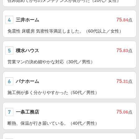
住み始めてからのメンテナンスが良かった（20代／女性）
三井ホーム
75
.84
点
免震性 床暖房 気密性等満足しました。（60代以上／女性）
積水ハウス
75
.83
点
営業マンの決め細やかな対応（30代／男性）
パナホーム
75
.31
点
施工例が多く分かりやすかった（50代／男性）
一条工務店
75
.06
点
断熱、保温が行き届いている。（40代／男性）