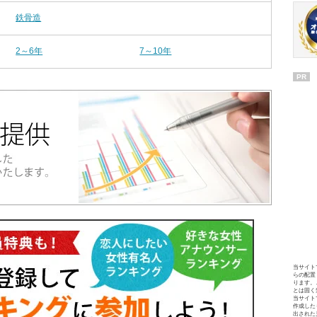
鉄骨造
2～6年
7～10年
PR
当サイト
らの配置
ります。
とは固く
当サイト
作成した
出された