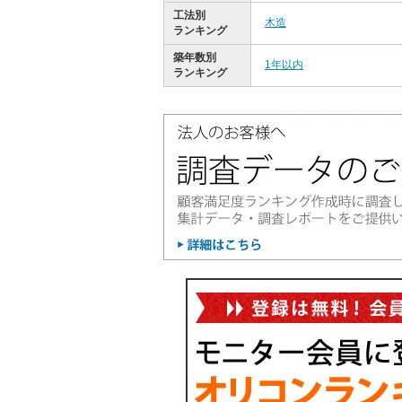
工法別
木造
ランキング
築年数別
1年以内
ランキング