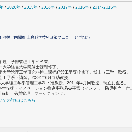
1年
/
2020年
/
2019年
/
2018年
/
2017年
/
2016年
/
2014-2015年
部教授／内閣府 上席科学技術政策フェロー（非常勤）
大学理工学部管理工学科卒業。
ター大学経営大学院修士課程修了。
大学大学院理工学研究科博士課程経営工学専攻修了。博士（工学）取得。
社会工学系・講師。2002年6月同助教授。
義塾大学理工学部管理工学科・准教授。2011年4月同教授、現在に至る。
府 科学技術・イノベーション推進事務局参事官（インフラ・防災担当）
計解析、品質管理、マーケティング。
いての詳細はこちら