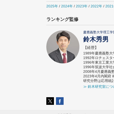
2025年
/
2024年
/
2023年
/
2022年
/
202
ランキング監修
慶應義塾大学理工学
鈴木秀男
【経歴】
1989年慶應義塾
1992年ロチェス
1996年東京工業
1996年筑波大学
2008年4月慶應
2023年4月内閣
研究分野は応用統
≫ 鈴木研究室につ