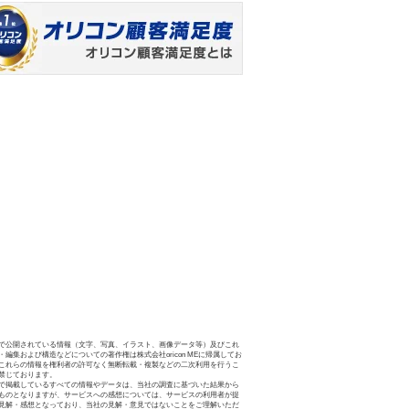
で公開されている情報（文字、写真、イラスト、画像データ等）及びこれ
・編集および構造などについての著作権は株式会社oricon MEに帰属してお
これらの情報を権利者の許可なく無断転載・複製などの二次利用を行うこ
禁じております。
で掲載しているすべての情報やデータは、当社の調査に基づいた結果から
ものとなりますが、サービスへの感想については、サービスの利用者が提
見解・感想となっており、当社の見解・意見ではないことをご理解いただ