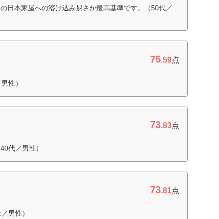
の日本家屋への溶け込み易さが最高基準です。（50代／
75
.59
点
／男性）
73
.83
点
40代／男性）
73
.81
点
上／男性）