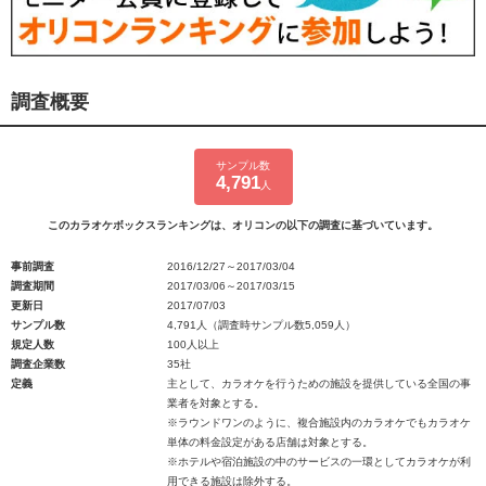
調査概要
サンプル数
4,791
人
このカラオケボックスランキングは、オリコンの以下の調査に基づいています。
事前調査
2016/12/27～2017/03/04
調査期間
2017/03/06～2017/03/15
更新日
2017/07/03
サンプル数
4,791人（調査時サンプル数5,059人）
規定人数
100人以上
調査企業数
35社
定義
主として、カラオケを行うための施設を提供している全国の事
業者を対象とする。
※ラウンドワンのように、複合施設内のカラオケでもカラオケ
単体の料金設定がある店舗は対象とする。
※ホテルや宿泊施設の中のサービスの一環としてカラオケが利
用できる施設は除外する。