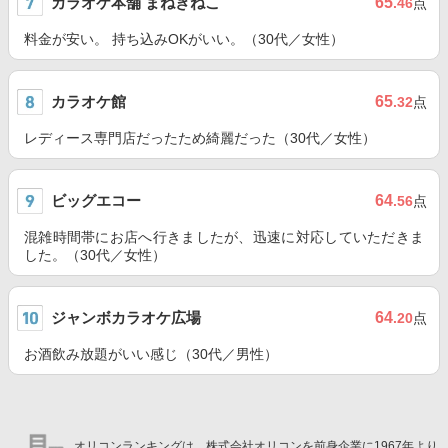
カラオケ本舗 まねきねこ
65
.46
点
料金が安い。 持ち込みOKがいい。（30代／女性）
カラオケ館
65
.32
点
レディース専門店だったため綺麗だった（30代／女性）
ビッグエコー
64
.56
点
混雑時間帯にお店へ行きましたが、迅速に対応していただきま
した。（30代／女性）
ジャンボカラオケ広場
64
.20
点
お酒飲み放題がいい感じ（30代／男性）
オリコンランキングは、株式会社オリコンを前身企業に1967年より