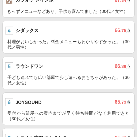
67
.34
点
きっずメニューなどあり、子供も喜んでました（30代／女性）
シダックス
66
.75
点
料理がおいしかった。料金メニューもわかりやすかった。（30
代／男性）
ラウンドワン
66
.36
点
子ども連れでも広い部屋で少し遊べるおもちゃがあった。（30
代／女性）
65
JOYSOUND
.79
点
受付から部屋への案内までが早く待ち時間がなく利用できた
（30代／女性）