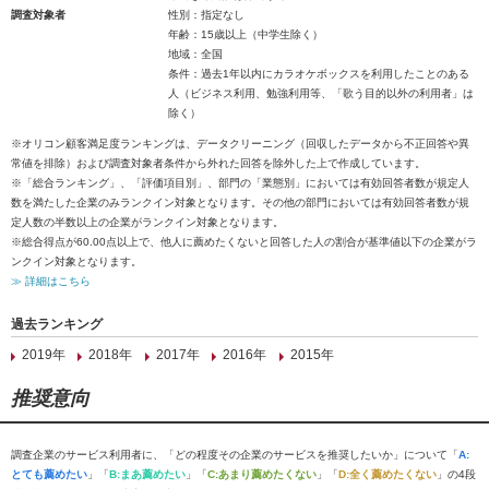
調査対象者
性別：指定なし
年齢：15歳以上（中学生除く）
地域：全国
条件：過去1年以内にカラオケボックスを利用したことのある
人（ビジネス利用、勉強利用等、「歌う目的以外の利用者」は
除く）
※オリコン顧客満足度ランキングは、データクリーニング（回収したデータから不正回答や異
常値を排除）および調査対象者条件から外れた回答を除外した上で作成しています。
※「総合ランキング」、「評価項目別」、部門の「業態別」においては有効回答者数が規定人
数を満たした企業のみランクイン対象となります。その他の部門においては有効回答者数が規
定人数の半数以上の企業がランクイン対象となります。
※総合得点が60.00点以上で、他人に薦めたくないと回答した人の割合が基準値以下の企業がラ
ンクイン対象となります。
≫ 詳細はこちら
過去ランキング
2019年
2018年
2017年
2016年
2015年
推奨意向
調査企業のサービス利用者に、「どの程度その企業のサービスを推奨したいか」について「
A:
とても薦めたい
」「
B:まあ薦めたい
」「
C:あまり薦めたくない
」「
D:全く薦めたくない
」の4段