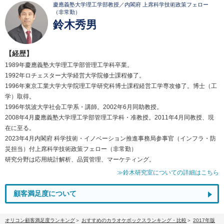
慶應義塾大学理工学部教授／内閣府 上席科学技術政策フェロー
（非常勤）
鈴木秀男
【経歴】
1989年慶應義塾大学理工学部管理工学科卒業。
1992年ロチェスター大学経営大学院修士課程修了。
1996年東京工業大学大学院理工学研究科博士課程経営工学専攻修了。博士（工
学）取得。
1996年筑波大学社会工学系・講師。2002年6月同助教授。
2008年4月慶應義塾大学理工学部管理工学科・准教授。2011年4月同教授、現
在に至る。
2023年4月内閣府 科学技術・イノベーション推進事務局参事官（インフラ・防
災担当）付上席科学技術政策フェロー（非常勤）
研究分野は応用統計解析、品質管理、マーケティング。
≫鈴木研究室についての詳細はこちら
顧客満足度について
オリコン顧客満足度ランキング
おすすめのカラオケボックスランキング・比較
2017年版