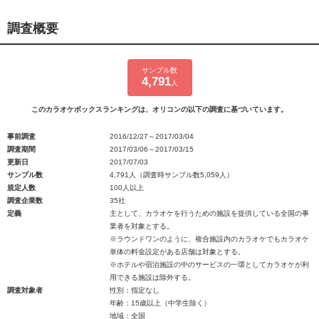
調査概要
サンプル数
4,791
人
このカラオケボックスランキングは、オリコンの以下の調査に基づいています。
事前調査
2016/12/27～2017/03/04
調査期間
2017/03/06～2017/03/15
更新日
2017/07/03
サンプル数
4,791人（調査時サンプル数5,059人）
規定人数
100人以上
調査企業数
35社
定義
主として、カラオケを行うための施設を提供している全国の事
業者を対象とする。
※ラウンドワンのように、複合施設内のカラオケでもカラオケ
単体の料金設定がある店舗は対象とする。
※ホテルや宿泊施設の中のサービスの一環としてカラオケが利
用できる施設は除外する。
調査対象者
性別：指定なし
年齢：15歳以上（中学生除く）
地域：全国