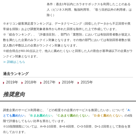
条件：過去1年以内にカラオケボックスを利用したことのある
人（ビジネス利用、勉強利用等、「歌う目的以外の利用者」は
除く）
※オリコン顧客満足度ランキングは、データクリーニング（回収したデータから不正回答や異
常値を排除）および調査対象者条件から外れた回答を除外した上で作成しています。
※「総合ランキング」、「評価項目別」、部門の「業態別」においては有効回答者数が規定人
数を満たした企業のみランクイン対象となります。その他の部門においては有効回答者数が規
定人数の半数以上の企業がランクイン対象となります。
※総合得点が60.00点以上で、他人に薦めたくないと回答した人の割合が基準値以下の企業がラ
ンクイン対象となります。
≫ 詳細はこちら
過去ランキング
2019年
2018年
2017年
2016年
2015年
推奨意向
調査企業のサービス利用者に、「どの程度その企業のサービスを推奨したいか」について「
A:
とても薦めたい
」「
B:まあ薦めたい
」「
C:あまり薦めたくない
」「
D:全く薦めたくない
」の4段
階で評価をしてもらい比率を算出しています。
※10段階聴取については、A=9-10回答、B=6-8回答、C=3-5回答、D=1-2回答として割合を算
出しております。