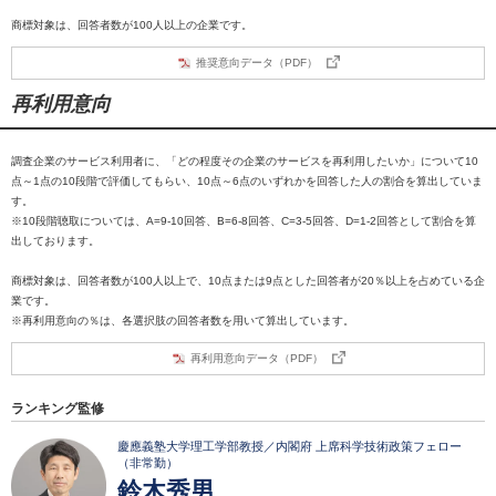
商標対象は、回答者数が100人以上の企業です。
推奨意向データ（PDF）
再利用意向
調査企業のサービス利用者に、「どの程度その企業のサービスを再利用したいか」について10
点～1点の10段階で評価してもらい、10点～6点のいずれかを回答した人の割合を算出していま
す。
※10段階聴取については、A=9-10回答、B=6-8回答、C=3-5回答、D=1-2回答として割合を算
出しております。
商標対象は、回答者数が100人以上で、10点または9点とした回答者が20％以上を占めている企
業です。
※再利用意向の％は、各選択肢の回答者数を用いて算出しています。
再利用意向データ（PDF）
ランキング監修
慶應義塾大学理工学部教授／内閣府 上席科学技術政策フェロー
（非常勤）
鈴木秀男