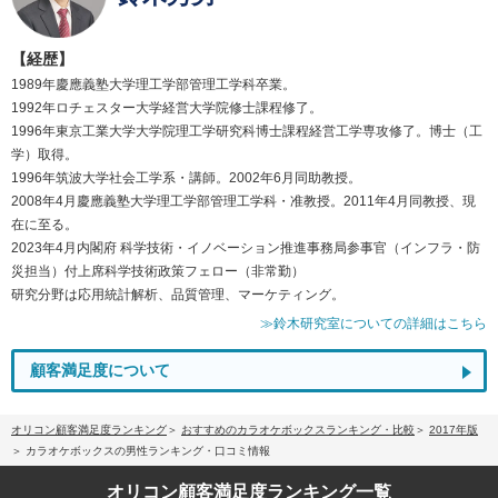
【経歴】
1989年慶應義塾大学理工学部管理工学科卒業。
1992年ロチェスター大学経営大学院修士課程修了。
1996年東京工業大学大学院理工学研究科博士課程経営工学専攻修了。博士（工
学）取得。
1996年筑波大学社会工学系・講師。2002年6月同助教授。
2008年4月慶應義塾大学理工学部管理工学科・准教授。2011年4月同教授、現
在に至る。
2023年4月内閣府 科学技術・イノベーション推進事務局参事官（インフラ・防
災担当）付上席科学技術政策フェロー（非常勤）
研究分野は応用統計解析、品質管理、マーケティング。
≫鈴木研究室についての詳細はこちら
顧客満足度について
オリコン顧客満足度ランキング
おすすめのカラオケボックスランキング・比較
2017年版
カラオケボックスの男性ランキング・口コミ情報
オリコン顧客満足度
ランキング一覧