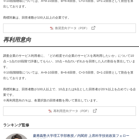
※10段階聴取については、A=9-10回答、B=6-8回答、C=3-5回答、D=1-2回答として割合を算
出しております。
商標対象は、回答者数が100人以上の企業です。
推奨意向データ（PDF）
再利用意向
調査企業のサービス利用者に、「どの程度その企業のサービスを再利用したいか」について10
点～1点の10段階で評価してもらい、10点～6点のいずれかを回答した人の割合を算出していま
す。
※10段階聴取については、A=9-10回答、B=6-8回答、C=3-5回答、D=1-2回答として割合を算
出しております。
商標対象は、回答者数が100人以上で、10点または9点とした回答者が20％以上を占めている企
業です。
※再利用意向の％は、各選択肢の回答者数を用いて算出しています。
再利用意向データ（PDF）
ランキング監修
慶應義塾大学理工学部教授／内閣府 上席科学技術政策フェロー