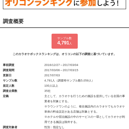
調査概要
サンプル数
4,791
人
このカラオケボックスランキングは、オリコンの以下の調査に基づいています。
事前調査
2016/12/27～2017/03/04
調査期間
2017/03/06～2017/03/15
更新日
2017/07/03
サンプル数
4,791人（調査時サンプル数5,059人）
規定人数
100人以上
調査企業数
35社
定義
主として、カラオケを行うための施設を提供している全国の事
業者を対象とする。
※ラウンドワンのように、複合施設内のカラオケでもカラオケ
単体の料金設定がある店舗は対象とする。
※ホテルや宿泊施設の中のサービスの一環としてカラオケが利
用できる施設は除外する。
調査対象者
性別：指定なし