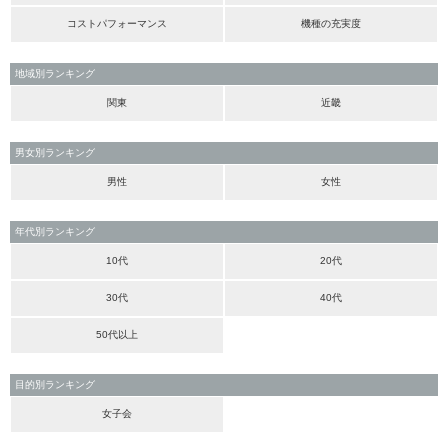
コストパフォーマンス
機種の充実度
地域別ランキング
関東
近畿
男女別ランキング
男性
女性
年代別ランキング
10代
20代
30代
40代
50代以上
目的別ランキング
女子会