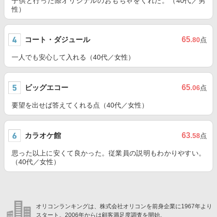
子供と行った際オリジナルのおもちゃをくれた。（40代／男
性）
コート・ダジュール
65
.80
点
一人でも安心して入れる（40代／女性）
ビッグエコー
65
.06
点
要望を出せば答えてくれる点（40代／女性）
カラオケ館
63
.58
点
思った以上に安くて良かった。従業員の説明もわかりやすい。
（40代／女性）
オリコンランキングは、株式会社オリコンを前身企業に1967年より
スタート。2006年からは顧客満足度調査を開始。