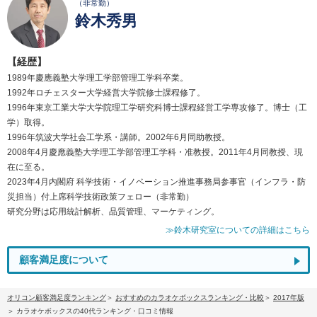
（非常勤）
鈴木秀男
【経歴】
1989年慶應義塾大学理工学部管理工学科卒業。
1992年ロチェスター大学経営大学院修士課程修了。
1996年東京工業大学大学院理工学研究科博士課程経営工学専攻修了。博士（工
学）取得。
1996年筑波大学社会工学系・講師。2002年6月同助教授。
2008年4月慶應義塾大学理工学部管理工学科・准教授。2011年4月同教授、現
在に至る。
2023年4月内閣府 科学技術・イノベーション推進事務局参事官（インフラ・防
災担当）付上席科学技術政策フェロー（非常勤）
研究分野は応用統計解析、品質管理、マーケティング。
≫鈴木研究室についての詳細はこちら
顧客満足度について
オリコン顧客満足度ランキング
おすすめのカラオケボックスランキング・比較
2017年版
カラオケボックスの40代ランキング・口コミ情報