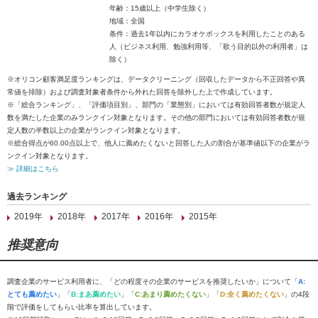
年齢：15歳以上（中学生除く）
地域：全国
条件：過去1年以内にカラオケボックスを利用したことのある
人（ビジネス利用、勉強利用等、「歌う目的以外の利用者」は
除く）
※オリコン顧客満足度ランキングは、データクリーニング（回収したデータから不正回答や異
常値を排除）および調査対象者条件から外れた回答を除外した上で作成しています。
※「総合ランキング」、「評価項目別」、部門の「業態別」においては有効回答者数が規定人
数を満たした企業のみランクイン対象となります。その他の部門においては有効回答者数が規
定人数の半数以上の企業がランクイン対象となります。
※総合得点が60.00点以上で、他人に薦めたくないと回答した人の割合が基準値以下の企業がラ
ンクイン対象となります。
≫ 詳細はこちら
過去ランキング
2019年
2018年
2017年
2016年
2015年
推奨意向
調査企業のサービス利用者に、「どの程度その企業のサービスを推奨したいか」について「
A:
とても薦めたい
」「
B:まあ薦めたい
」「
C:あまり薦めたくない
」「
D:全く薦めたくない
」の4段
階で評価をしてもらい比率を算出しています。