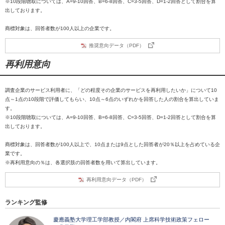
※10段階聴取については、A=9-10回答、B=6-8回答、C=3-5回答、D=1-2回答として割合を算
出しております。
商標対象は、回答者数が100人以上の企業です。
推奨意向データ（PDF）
再利用意向
調査企業のサービス利用者に、「どの程度その企業のサービスを再利用したいか」について10
点～1点の10段階で評価してもらい、10点～6点のいずれかを回答した人の割合を算出していま
す。
※10段階聴取については、A=9-10回答、B=6-8回答、C=3-5回答、D=1-2回答として割合を算
出しております。
商標対象は、回答者数が100人以上で、10点または9点とした回答者が20％以上を占めている企
業です。
※再利用意向の％は、各選択肢の回答者数を用いて算出しています。
再利用意向データ（PDF）
ランキング監修
慶應義塾大学理工学部教授／内閣府 上席科学技術政策フェロー