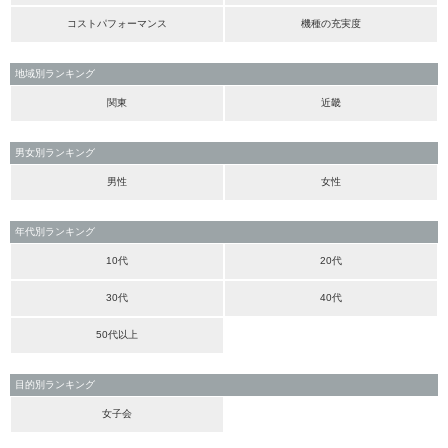
コストパフォーマンス
機種の充実度
地域別ランキング
関東
近畿
男女別ランキング
男性
女性
年代別ランキング
10代
20代
30代
40代
50代以上
目的別ランキング
女子会