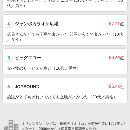
料理がおいしかった。料金メニューもわかりやすかった。（30
代／男性）
ジャンボカラオケ広場
67
.21
点
店員さんがとても丁寧で良かった 部屋が広くて良かった（10代
／女性）
ビッグエコー
66
.85
点
食べ物のサービスが良い（10代／男性）
66
JOYSOUND
.48
点
施設がとてもきれいでとても立地がよかった（20代／男性）
オリコンランキングは、株式会社オリコンを前身企業に1967年より
スタート。2006年からは顧客満足度調査を開始。