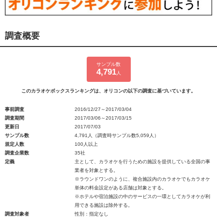
調査概要
サンプル数
4,791
人
このカラオケボックスランキングは、オリコンの以下の調査に基づいています。
事前調査
2016/12/27～2017/03/04
調査期間
2017/03/06～2017/03/15
更新日
2017/07/03
サンプル数
4,791人（調査時サンプル数5,059人）
規定人数
100人以上
調査企業数
35社
定義
主として、カラオケを行うための施設を提供している全国の事
業者を対象とする。
※ラウンドワンのように、複合施設内のカラオケでもカラオケ
単体の料金設定がある店舗は対象とする。
※ホテルや宿泊施設の中のサービスの一環としてカラオケが利
用できる施設は除外する。
調査対象者
性別：指定なし