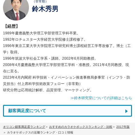
（非常勤）
鈴木秀男
【経歴】
1989年慶應義塾大学理工学部管理工学科卒業。
1992年ロチェスター大学経営大学院修士課程修了。
1996年東京工業大学大学院理工学研究科博士課程経営工学専攻修了。博士（工
学）取得。
1996年筑波大学社会工学系・講師。2002年6月同助教授。
2008年4月慶應義塾大学理工学部管理工学科・准教授。2011年4月同教授、現
在に至る。
2023年4月内閣府 科学技術・イノベーション推進事務局参事官（インフラ・防
災担当）付上席科学技術政策フェロー（非常勤）
研究分野は応用統計解析、品質管理、マーケティング。
≫鈴木研究室についての詳細はこちら
顧客満足度について
オリコン顧客満足度ランキング
おすすめのカラオケボックスランキング・比較
2017年版
カラオケボックスの近畿ランキング・口コミ情報