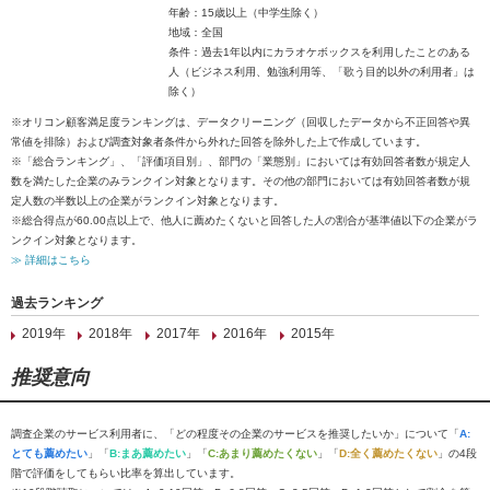
年齢：15歳以上（中学生除く）
地域：全国
条件：過去1年以内にカラオケボックスを利用したことのある
人（ビジネス利用、勉強利用等、「歌う目的以外の利用者」は
除く）
※オリコン顧客満足度ランキングは、データクリーニング（回収したデータから不正回答や異
常値を排除）および調査対象者条件から外れた回答を除外した上で作成しています。
※「総合ランキング」、「評価項目別」、部門の「業態別」においては有効回答者数が規定人
数を満たした企業のみランクイン対象となります。その他の部門においては有効回答者数が規
定人数の半数以上の企業がランクイン対象となります。
※総合得点が60.00点以上で、他人に薦めたくないと回答した人の割合が基準値以下の企業がラ
ンクイン対象となります。
≫ 詳細はこちら
過去ランキング
2019年
2018年
2017年
2016年
2015年
推奨意向
調査企業のサービス利用者に、「どの程度その企業のサービスを推奨したいか」について「
A:
とても薦めたい
」「
B:まあ薦めたい
」「
C:あまり薦めたくない
」「
D:全く薦めたくない
」の4段
階で評価をしてもらい比率を算出しています。