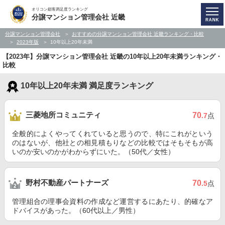
オリコン顧客満足度ランキング
分譲マンション管理会社 近畿
分譲マンション管理会社
おすすめの分譲マンション管理会社 近畿ランキング・比較
2023年版
10年以上20年未満
【2023年】分譲マンション管理会社 近畿の10年以上20年未満ランキング・
比較
10年以上20年未満 満足度ランキング
三菱地所コミュニティ
70
.7
点
全般的によくやってくれていると思うので、特にこれがという
のはないが、他社との相見積もりなどの比較ではそもそもが高
いのか安いのかがわからずにいた。（50代／女性）
野村不動産パートナーズ
70
.5
点
管理組合の理事会資料の作成など運営するにあたり、的確なア
ドバイスがあった。（60代以上／男性）