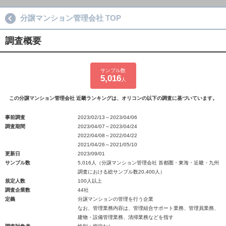
分譲マンション管理会社 TOP
調査概要
サンプル数
5,016
人
この分譲マンション管理会社 近畿ランキングは、オリコンの以下の調査に基づいています。
事前調査
2023/02/13～2023/04/06
調査期間
2023/04/07～2023/04/24
2022/04/08～2022/04/22
2021/04/26～2021/05/10
更新日
2023/09/01
サンプル数
5,016人（分譲マンション管理会社 首都圏・東海・近畿・九州
調査における総サンプル数20,400人）
規定人数
100人以上
調査企業数
44社
定義
分譲マンションの管理を行う企業
なお、管理業務内容は、管理組合サポート業務、管理員業務、
建物・設備管理業務、清掃業務などを指す