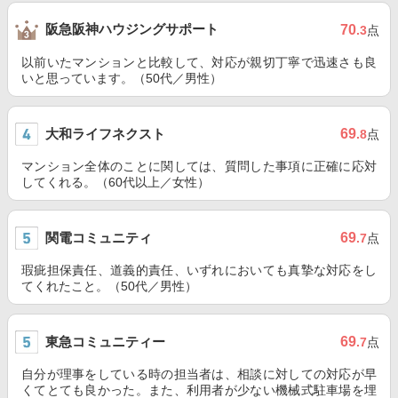
阪急阪神ハウジングサポート
70
.3
点
以前いたマンションと比較して、対応が親切丁寧で迅速さも良
いと思っています。（50代／男性）
大和ライフネクスト
69
.8
点
マンション全体のことに関しては、質問した事項に正確に応対
してくれる。（60代以上／女性）
関電コミュニティ
69
.7
点
瑕疵担保責任、道義的責任、いずれにおいても真摯な対応をし
てくれたこと。（50代／男性）
東急コミュニティー
69
.7
点
自分が理事をしている時の担当者は、相談に対しての対応が早
くてとても良かった。また、利用者が少ない機械式駐車場を埋