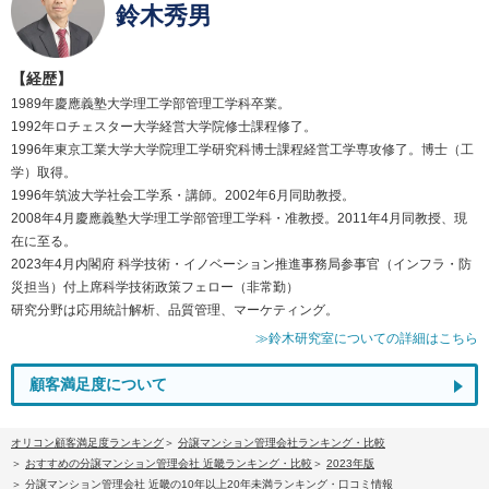
鈴木秀男
【経歴】
1989年慶應義塾大学理工学部管理工学科卒業。
1992年ロチェスター大学経営大学院修士課程修了。
1996年東京工業大学大学院理工学研究科博士課程経営工学専攻修了。博士（工
学）取得。
1996年筑波大学社会工学系・講師。2002年6月同助教授。
2008年4月慶應義塾大学理工学部管理工学科・准教授。2011年4月同教授、現
在に至る。
2023年4月内閣府 科学技術・イノベーション推進事務局参事官（インフラ・防
災担当）付上席科学技術政策フェロー（非常勤）
研究分野は応用統計解析、品質管理、マーケティング。
≫鈴木研究室についての詳細はこちら
顧客満足度について
オリコン顧客満足度ランキング
分譲マンション管理会社ランキング・比較
おすすめの分譲マンション管理会社 近畿ランキング・比較
2023年版
分譲マンション管理会社 近畿の10年以上20年未満ランキング・口コミ情報