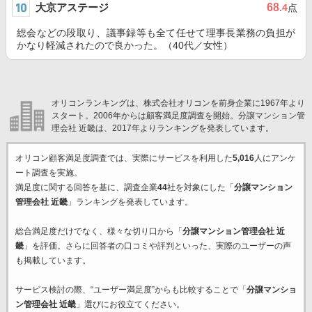
大京アステージ
68
.4
点
総会などの段取り、議事録等も全て任せて理事長業務の負担が
かなり軽減されたので良かった。（40代／女性）
オリコンランキングは、株式会社オリコンを前身企業に1967年より
スタート。2006年からは顧客満足度調査を開始。分譲マンション管
理会社 近畿は、2017年よりランキングを発表しています。
オリコン顧客満足度調査では、実際にサービスを利用した
5,016
人にアンケ
ート調査を実施。
満足度に関する回答を基に、調査企業
44
社を対象にした「
分譲マンション
管理会社 近畿
」ランキングを発表しています。
総合満足度だけでなく、様々な切り口から「
分譲マンション管理会社 近
畿
」を評価。さらに回答者の口コミや評判といった、実際のユーザーの声
も掲載しています。
サービス検討の際、“ユーザー満足度”からも比較することで「
分譲マンショ
ン管理会社 近畿
」選びにお役立てください。