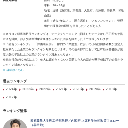
調査対象者
性別：指定なし
年齢：20～84歳
地域：近畿（滋賀県、京都府、大阪府、兵庫県、奈良県、和歌
山県）
条件：過去7年以内に、現在居住しているマンションで、管理
組合の理事会の理事を担当したことがある人
※オリコン顧客満足度ランキングは、データクリーニング（回収したデータから不正回答や異
常値を排除）および調査対象者条件から外れた回答を除外した上で作成しています。
※「総合ランキング」、「評価項目別」、部門の「業態別」においては有効回答者数が規定人
数を満たした企業のみランクイン対象となります。その他の部門においては有効回答者数が規
定人数の半数以上の企業がランクイン対象となります。
※総合得点が60.0点以上で、他人に薦めたくないと回答した人の割合が基準値以下の企業がラ
ンクイン対象となります。
≫ 詳細はこちら
過去ランキング
2024年
2023年
2022年
2021年
2020年
2019年
2018年
2017年
ランキング監修
慶應義塾大学理工学部教授／内閣府 上席科学技術政策フェロー
（非常勤）