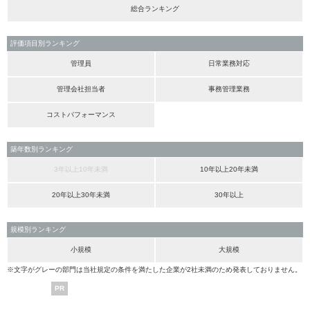
総合ランキング
評価項目別ランキング
管理員
日常業務対応
管理会社担当者
事務管理業務
コストパフォーマンス
築年数別ランキング
3年以上10年未満
10年以上20年未満
20年以上30年未満
30年以上
規模別ランキング
小規模
大規模
※文字がグレーの部門は当社規定の条件を満たした企業が2社未満のため発表しておりません。
PR