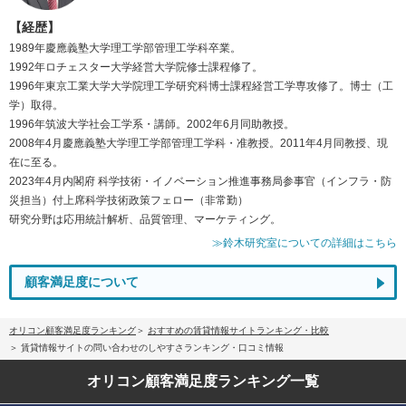
【経歴】
1989年慶應義塾大学理工学部管理工学科卒業。
1992年ロチェスター大学経営大学院修士課程修了。
1996年東京工業大学大学院理工学研究科博士課程経営工学専攻修了。博士（工
学）取得。
1996年筑波大学社会工学系・講師。2002年6月同助教授。
2008年4月慶應義塾大学理工学部管理工学科・准教授。2011年4月同教授、現
在に至る。
2023年4月内閣府 科学技術・イノベーション推進事務局参事官（インフラ・防
災担当）付上席科学技術政策フェロー（非常勤）
研究分野は応用統計解析、品質管理、マーケティング。
≫鈴木研究室についての詳細はこちら
顧客満足度について
オリコン顧客満足度ランキング
おすすめの賃貸情報サイトランキング・比較
賃貸情報サイトの問い合わせのしやすさランキング・口コミ情報
オリコン顧客満足度
ランキング一覧