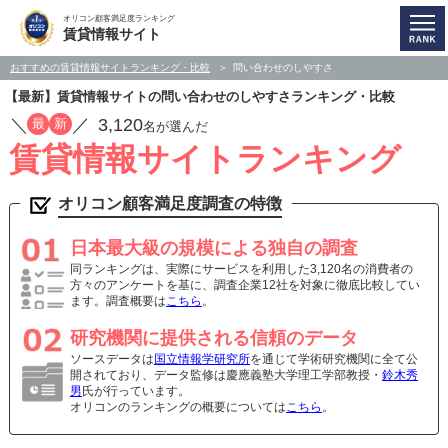
オリコン顧客満足度ランキング
賃貸情報サイト
おすすめの賃貸情報サイトランキング・比較
問い合わせのしやすさ
【最新】賃貸情報サイトの問い合わせのしやすさランキング・比較
／
／
3,120
最
新
名が選んだ
賃貸情報サイトランキング
オリコン顧客満足度調査の特徴
日本最大級の規模による独自の調査
同ランキングは、実際にサービスを利用した3,120名の消費者の
方々のアンケートを基に、調査企業12社を対象に徹底比較してい
ます。調査概要は
こちら
。
研究機関に提供される信頼のデータ
ソースデータは
国立情報学研究所
を通じて学術研究機関に全て公
開されており、データ監修は慶應義塾大学理工学部教授・
鈴木秀
男
氏が行っています。
オリコンのランキングの概要については
こちら
。