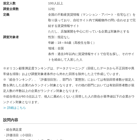
規定人数
100人以上
調査企業数
12社
定義
全国の不動産賃貸情報（マンション・アパート・住宅など）を
取り扱っており、自社サイト内で掲載物件の問い合わせまで完
結する賃貸情報サイト
ただし、店舗展開を中心に行っている企業は対象外とする
調査対象者
性別：指定なし
年齢：18～84歳（高校生を除く）
地域：全国
条件：過去3年以内に賃貸情報サイトで住宅を探し、そのサイ
トを経由して入居した人
※オリコン顧客満足度ランキングは、データクリーニング（回収したデータから不正回答や異
常値を排除）および調査対象者条件から外れた回答を除外した上で作成しています。
※「総合ランキング」、「評価項目別」、部門の「業態別」においては有効回答者数が規定人
数を満たした企業のみランクイン対象となります。その他の部門においては有効回答者数が規
定人数の半数以上の企業がランクイン対象となります。
※総合得点が60.0点以上で、他人に薦めたくないと回答した人の割合が基準値以下の企業がラ
ンクイン対象となります。
≫ 詳細はこちら
設問内容
・総合満足度
・評価項目（小項目）