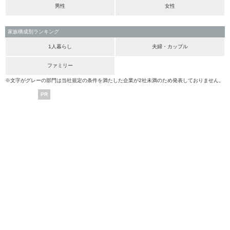
男性
女性
家族構成別ランキング
1人暮らし
夫婦・カップル
ファミリー
※文字がグレーの部門は当社規定の条件を満たした企業が2社未満のため発表しておりません。
PR