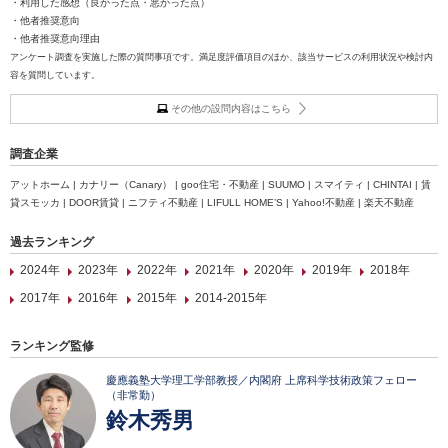
・利用した感想（良かった点・悪かった点）
・他者推奨意向
・他者推奨意向理由
アンケート調査を実施した際の質問事項です。満足度評価項目のほか、該当サービスの利用状況や検討内
容を質問しています。
その他の設問内容はこちら
調査企業
アットホーム | カナリー（Canary） | goo住宅・不動産 | SUUMO | スマイティ | CHINTAI | 賃
貸スモッカ | DOOR賃貸 | ニフティ不動産 | LIFULL HOME’S | Yahoo!不動産 | 楽天不動産
過去ランキング
2024年
2023年
2022年
2021年
2020年
2019年
2018年
2017年
2016年
2015年
2014-2015年
ランキング監修
慶應義塾大学理工学部教授／内閣府 上席科学技術政策フェロー
（非常勤）
鈴木秀男