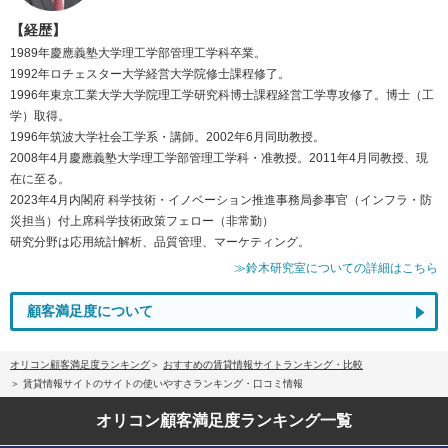
【経歴】
1989年慶應義塾大学理工学部管理工学科卒業。
1992年ロチェスター大学経営大学院修士課程修了。
1996年東京工業大学大学院理工学研究科博士課程経営工学専攻修了。博士（工
学）取得。
1996年筑波大学社会工学系・講師。2002年6月同助教授。
2008年4月慶應義塾大学理工学部管理工学科・准教授。2011年4月同教授、現
在に至る。
2023年4月内閣府 科学技術・イノベーション推進事務局参事官（インフラ・防
災担当）付上席科学技術政策フェロー（非常勤）
研究分野は応用統計解析、品質管理、マーケティング。
≫鈴木研究室についての詳細はこちら
顧客満足度について
オリコン顧客満足度ランキング
おすすめの賃貸情報サイトランキング・比較
賃貸情報サイトのサイトの使いやすさランキング・口コミ情報
オリコン顧客満足度
ランキング一覧