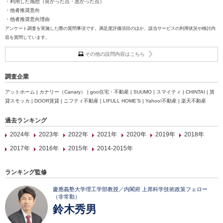
・利用した感想（良かった点・悪かった点）
・他者推奨意向
・他者推奨意向理由
アンケート調査を実施した際の質問事項です。満足度評価項目のほか、該当サービスの利用状況や検討内
容を質問しています。
その他の設問内容はこちら
調査企業
アットホーム | カナリー（Canary） | goo住宅・不動産 | SUUMO | スマイティ | CHINTAI | 賃
貸スモッカ | DOOR賃貸 | ニフティ不動産 | LIFULL HOME’S | Yahoo!不動産 | 楽天不動産
過去ランキング
2024年
2023年
2022年
2021年
2020年
2019年
2018年
2017年
2016年
2015年
2014-2015年
ランキング監修
慶應義塾大学理工学部教授／内閣府 上席科学技術政策フェロー
（非常勤）
鈴木秀男