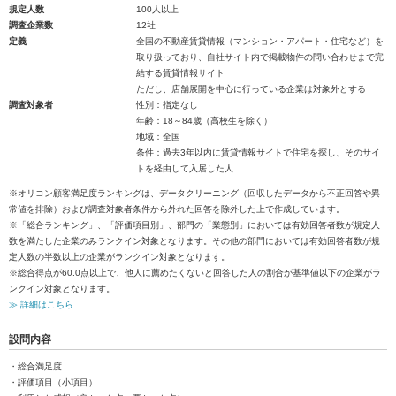
規定人数
100人以上
調査企業数
12社
定義
全国の不動産賃貸情報（マンション・アパート・住宅など）を
取り扱っており、自社サイト内で掲載物件の問い合わせまで完
結する賃貸情報サイト
ただし、店舗展開を中心に行っている企業は対象外とする
調査対象者
性別：指定なし
年齢：18～84歳（高校生を除く）
地域：全国
条件：過去3年以内に賃貸情報サイトで住宅を探し、そのサイ
トを経由して入居した人
※オリコン顧客満足度ランキングは、データクリーニング（回収したデータから不正回答や異
常値を排除）および調査対象者条件から外れた回答を除外した上で作成しています。
※「総合ランキング」、「評価項目別」、部門の「業態別」においては有効回答者数が規定人
数を満たした企業のみランクイン対象となります。その他の部門においては有効回答者数が規
定人数の半数以上の企業がランクイン対象となります。
※総合得点が60.0点以上で、他人に薦めたくないと回答した人の割合が基準値以下の企業がラ
ンクイン対象となります。
≫ 詳細はこちら
設問内容
・総合満足度
・評価項目（小項目）