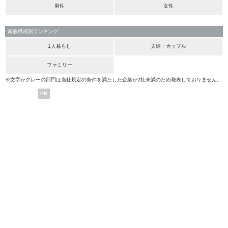
男性
女性
家族構成別ランキング
1人暮らし
夫婦・カップル
ファミリー
※文字がグレーの部門は当社規定の条件を満たした企業が2社未満のため発表しておりません。
PR