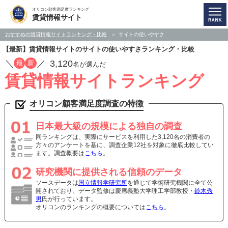
オリコン顧客満足度ランキング
賃貸情報サイト
おすすめの賃貸情報サイトランキング・比較
サイトの使いやすさ
【最新】賃貸情報サイトのサイトの使いやすさランキング・比較
／
／
3,120
最
新
名が選んだ
賃貸情報サイトランキング
オリコン顧客満足度調査の特徴
日本最大級の規模による独自の調査
同ランキングは、実際にサービスを利用した3,120名の消費者の
方々のアンケートを基に、調査企業12社を対象に徹底比較してい
ます。調査概要は
こちら
。
研究機関に提供される信頼のデータ
ソースデータは
国立情報学研究所
を通じて学術研究機関に全て公
開されており、データ監修は慶應義塾大学理工学部教授・
鈴木秀
男
氏が行っています。
オリコンのランキングの概要については
こちら
。