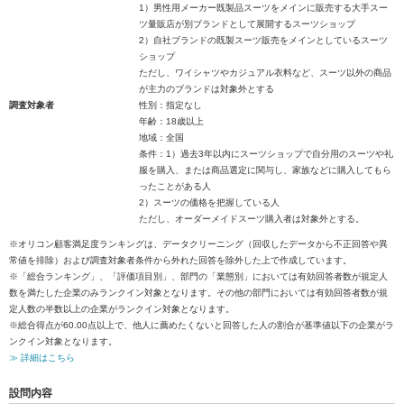
1）男性用メーカー既製品スーツをメインに販売する大手スー
ツ量販店が別ブランドとして展開するスーツショップ
2）自社ブランドの既製スーツ販売をメインとしているスーツ
ショップ
ただし、ワイシャツやカジュアル衣料など、スーツ以外の商品
が主力のブランドは対象外とする
調査対象者
性別：指定なし
年齢：18歳以上
地域：全国
条件：1）過去3年以内にスーツショップで自分用のスーツや礼
服を購入、または商品選定に関与し、家族などに購入してもら
ったことがある人
2）スーツの価格を把握している人
ただし、オーダーメイドスーツ購入者は対象外とする。
※オリコン顧客満足度ランキングは、データクリーニング（回収したデータから不正回答や異
常値を排除）および調査対象者条件から外れた回答を除外した上で作成しています。
※「総合ランキング」、「評価項目別」、部門の「業態別」においては有効回答者数が規定人
数を満たした企業のみランクイン対象となります。その他の部門においては有効回答者数が規
定人数の半数以上の企業がランクイン対象となります。
※総合得点が60.00点以上で、他人に薦めたくないと回答した人の割合が基準値以下の企業がラ
ンクイン対象となります。
≫ 詳細はこちら
設問内容