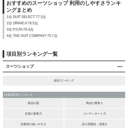
おすすめのスーツショップ 利用のしやすさランキ
ングまとめ
1位 SUIT SELECT 77.3点
2位 ORIHICA 76.5点
3位 P.S.FA 76.4点
4位 THE SUIT COMPANY 75.7点
項目別ランキング一覧
スーツショップ
総合ランキング
評価項目別ランキング
商品の質
商品の豊富さ
店員の接客力
コーディネート力
試着室の使いやすさ
店の雰囲気・清潔さ