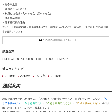
・総合満足度
・評価項目（小項目）
・利用した感想（良かった点・悪かった点）
・他者推奨意向
・他者推奨意向理由
アンケート調査を実施した際の質問事項です。満足度評価項目のほか、該当サービスの利用状況や検討内
容を質問しています。
その他の設問内容はこちら
調査企業
ORIHICA | P.S.FA | SUIT SELECT | THE SUIT COMPANY
過去ランキング
2019年
2018年
2017年
2016年
推奨意向
調査企業のサービス利用者に、「どの程度その企業のサービスを推奨したいか」について「
A:
とても薦めたい
」「
B:まあ薦めたい
」「
C:あまり薦めたくない
」「
D:全く薦めたくない
」の4段
階で評価をしてもらい比率を算出しています。