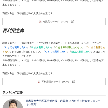
※10段階聴取については、A=9-10回答、B=6-8回答、C=3-5回答、D=1-2回答として割合を算
出しております。
商標対象は、回答者数が100人以上の企業です。
推奨意向データ（PDF）
再利用意向
調査企業のサービス利用者に、「どの程度その企業のサービスを再利用したいか」について
「
A:とても利用したい
」「
B:まあ利用したい
」「
C:あまり利用したくない
」「
D：全く利用した
くない
」の4段階で評価してもらい、「
A:とても利用したい
」「
B:まあ利用したい
」と回答した
人の割合で算出しています。
※10段階聴取については、A=9-10回答、B=6-8回答、C=3-5回答、D=1-2回答として割合を算
出しております。
商標対象は、回答者数が100人以上の企業です。
再利用意向データ（PDF）
ランキング監修
慶應義塾大学理工学部教授／内閣府 上席科学技術政策フェロー
（非常勤）