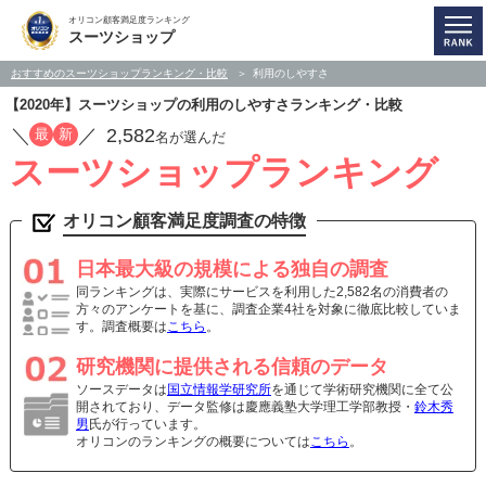
オリコン顧客満足度ランキング
スーツショップ
おすすめのスーツショップランキング・比較
利用のしやすさ
【2020年】スーツショップの利用のしやすさランキング・比較
／
／
2,582
最
新
名が選んだ
スーツショップランキング
オリコン顧客満足度調査の特徴
日本最大級の規模による独自の調査
同ランキングは、実際にサービスを利用した2,582名の消費者の
方々のアンケートを基に、調査企業4社を対象に徹底比較していま
す。調査概要は
こちら
。
研究機関に提供される信頼のデータ
ソースデータは
国立情報学研究所
を通じて学術研究機関に全て公
開されており、データ監修は慶應義塾大学理工学部教授・
鈴木秀
男
氏が行っています。
オリコンのランキングの概要については
こちら
。