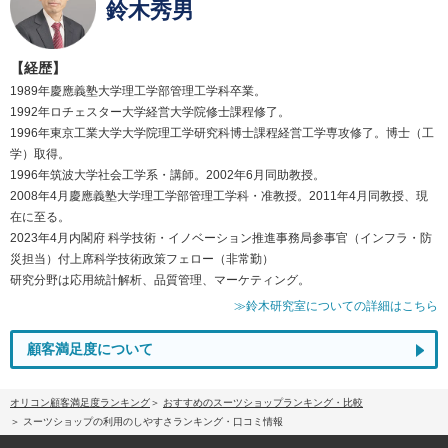
鈴木秀男
【経歴】
1989年慶應義塾大学理工学部管理工学科卒業。
1992年ロチェスター大学経営大学院修士課程修了。
1996年東京工業大学大学院理工学研究科博士課程経営工学専攻修了。博士（工
学）取得。
1996年筑波大学社会工学系・講師。2002年6月同助教授。
2008年4月慶應義塾大学理工学部管理工学科・准教授。2011年4月同教授、現
在に至る。
2023年4月内閣府 科学技術・イノベーション推進事務局参事官（インフラ・防
災担当）付上席科学技術政策フェロー（非常勤）
研究分野は応用統計解析、品質管理、マーケティング。
≫鈴木研究室についての詳細はこちら
顧客満足度について
オリコン顧客満足度ランキング
おすすめのスーツショップランキング・比較
スーツショップの利用のしやすさランキング・口コミ情報