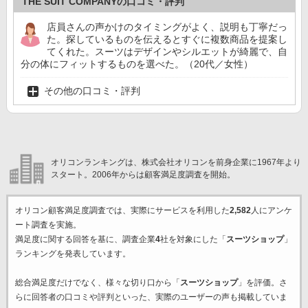
THE SUIT COMPANYの口コミ・評判
店員さんの声かけのタイミングがよく、説明も丁寧だっ
た。探しているものを伝えるとすぐに複数商品を提案し
てくれた。スーツはデザインやシルエットが綺麗で、自
分の体にフィットするものを選べた。（20代／女性）
その他の口コミ・評判
オリコンランキングは、株式会社オリコンを前身企業に1967年より
スタート。2006年からは顧客満足度調査を開始。
オリコン顧客満足度調査では、実際にサービスを利用した
2,582
人にアンケ
ート調査を実施。
満足度に関する回答を基に、調査企業
4
社を対象にした「
スーツショップ
」
ランキングを発表しています。
総合満足度だけでなく、様々な切り口から「
スーツショップ
」を評価。さ
らに回答者の口コミや評判といった、実際のユーザーの声も掲載していま