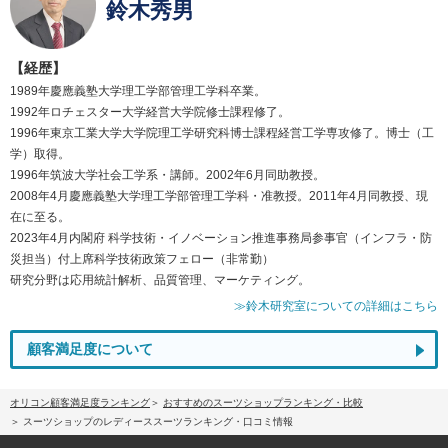
鈴木秀男
【経歴】
1989年慶應義塾大学理工学部管理工学科卒業。
1992年ロチェスター大学経営大学院修士課程修了。
1996年東京工業大学大学院理工学研究科博士課程経営工学専攻修了。博士（工
学）取得。
1996年筑波大学社会工学系・講師。2002年6月同助教授。
2008年4月慶應義塾大学理工学部管理工学科・准教授。2011年4月同教授、現
在に至る。
2023年4月内閣府 科学技術・イノベーション推進事務局参事官（インフラ・防
災担当）付上席科学技術政策フェロー（非常勤）
研究分野は応用統計解析、品質管理、マーケティング。
≫鈴木研究室についての詳細はこちら
顧客満足度について
オリコン顧客満足度ランキング
おすすめのスーツショップランキング・比較
スーツショップのレディーススーツランキング・口コミ情報