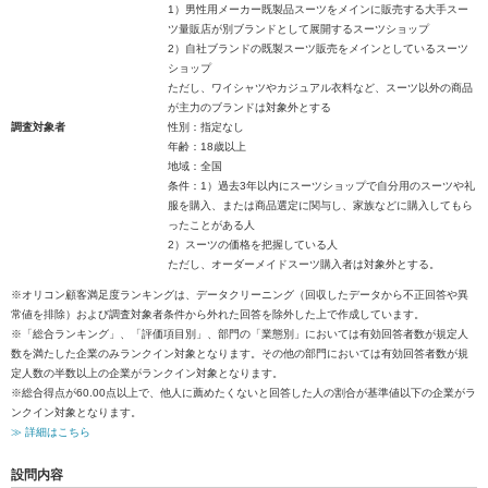
1）男性用メーカー既製品スーツをメインに販売する大手スー
ツ量販店が別ブランドとして展開するスーツショップ
2）自社ブランドの既製スーツ販売をメインとしているスーツ
ショップ
ただし、ワイシャツやカジュアル衣料など、スーツ以外の商品
が主力のブランドは対象外とする
調査対象者
性別：指定なし
年齢：18歳以上
地域：全国
条件：1）過去3年以内にスーツショップで自分用のスーツや礼
服を購入、または商品選定に関与し、家族などに購入してもら
ったことがある人
2）スーツの価格を把握している人
ただし、オーダーメイドスーツ購入者は対象外とする。
※オリコン顧客満足度ランキングは、データクリーニング（回収したデータから不正回答や異
常値を排除）および調査対象者条件から外れた回答を除外した上で作成しています。
※「総合ランキング」、「評価項目別」、部門の「業態別」においては有効回答者数が規定人
数を満たした企業のみランクイン対象となります。その他の部門においては有効回答者数が規
定人数の半数以上の企業がランクイン対象となります。
※総合得点が60.00点以上で、他人に薦めたくないと回答した人の割合が基準値以下の企業がラ
ンクイン対象となります。
≫ 詳細はこちら
設問内容