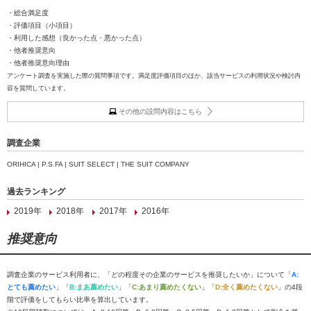
・総合満足度
・評価項目（小項目）
・利用した感想（良かった点・悪かった点）
・他者推奨意向
・他者推奨意向理由
アンケート調査を実施した際の質問事項です。満足度評価項目のほか、該当サービスの利用状況や検討内
容を質問しています。
その他の設問内容はこちら
調査企業
ORIHICA | P.S.FA | SUIT SELECT | THE SUIT COMPANY
過去ランキング
2019年
2018年
2017年
2016年
推奨意向
調査企業のサービス利用者に、「どの程度その企業のサービスを推奨したいか」について「
A:
とても薦めたい
」「
B:まあ薦めたい
」「
C:あまり薦めたくない
」「
D:全く薦めたくない
」の4段
階で評価をしてもらい比率を算出しています。