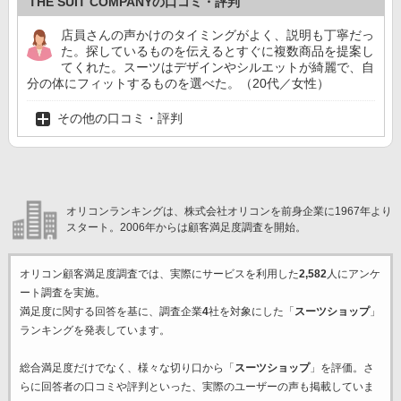
THE SUIT COMPANYの口コミ・評判
店員さんの声かけのタイミングがよく、説明も丁寧だっ
た。探しているものを伝えるとすぐに複数商品を提案し
てくれた。スーツはデザインやシルエットが綺麗で、自
分の体にフィットするものを選べた。（20代／女性）
その他の口コミ・評判
オリコンランキングは、株式会社オリコンを前身企業に1967年より
スタート。2006年からは顧客満足度調査を開始。
オリコン顧客満足度調査では、実際にサービスを利用した
2,582
人にアンケ
ート調査を実施。
満足度に関する回答を基に、調査企業
4
社を対象にした「
スーツショップ
」
ランキングを発表しています。
総合満足度だけでなく、様々な切り口から「
スーツショップ
」を評価。さ
らに回答者の口コミや評判といった、実際のユーザーの声も掲載していま