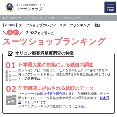
オリコン顧客満足度ランキング
スーツショップ
おすすめのスーツショップランキング・比較
レディーススーツ
【2020年】スーツショップのレディーススーツランキング・比較
／
／
2,582
最
新
名が選んだ
スーツショップランキング
オリコン顧客満足度調査の特徴
日本最大級の規模による独自の調査
同ランキングは、実際にサービスを利用した2,582名の消費者の
方々のアンケートを基に、調査企業4社を対象に徹底比較していま
す。調査概要は
こちら
。
研究機関に提供される信頼のデータ
ソースデータは
国立情報学研究所
を通じて学術研究機関に全て公
開されており、データ監修は慶應義塾大学理工学部教授・
鈴木秀
男
氏が行っています。
オリコンのランキングの概要については
こちら
。