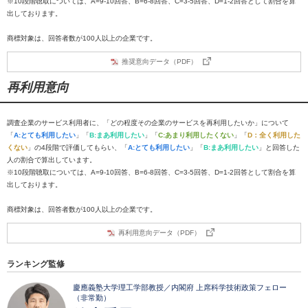
※10段階聴取については、A=9-10回答、B=6-8回答、C=3-5回答、D=1-2回答として割合を算
出しております。
商標対象は、回答者数が100人以上の企業です。
推奨意向データ（PDF）
再利用意向
調査企業のサービス利用者に、「どの程度その企業のサービスを再利用したいか」について
「
A:とても利用したい
」「
B:まあ利用したい
」「
C:あまり利用したくない
」「
D：全く利用した
くない
」の4段階で評価してもらい、「
A:とても利用したい
」「
B:まあ利用したい
」と回答した
人の割合で算出しています。
※10段階聴取については、A=9-10回答、B=6-8回答、C=3-5回答、D=1-2回答として割合を算
出しております。
商標対象は、回答者数が100人以上の企業です。
再利用意向データ（PDF）
ランキング監修
慶應義塾大学理工学部教授／内閣府 上席科学技術政策フェロー
（非常勤）