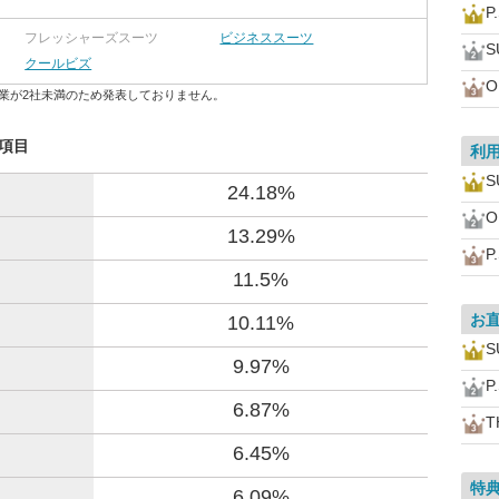
P
フレッシャーズスーツ
ビジネススーツ
S
クールビズ
O
業が2社未満のため発表しておりません。
た項目
利
S
24.18%
O
13.29%
P
11.5%
お
10.11%
S
9.97%
P
6.87%
T
6.45%
特
6.09%