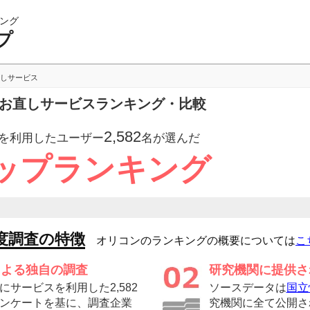
ング
プ
しサービス
のお直しサービスランキング・比較
2,582
を利用したユーザー
名が選んだ
ップランキング
度調査の特徴
オリコンのランキングの概要については
こ
による独自の調査
研究機関に提供さ
サービスを利用した2,582
ソースデータは
国立
ンケートを基に、調査企業
究機関に全て公開さ