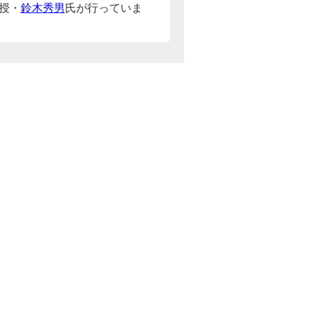
授・
鈴木秀男
氏が行っていま