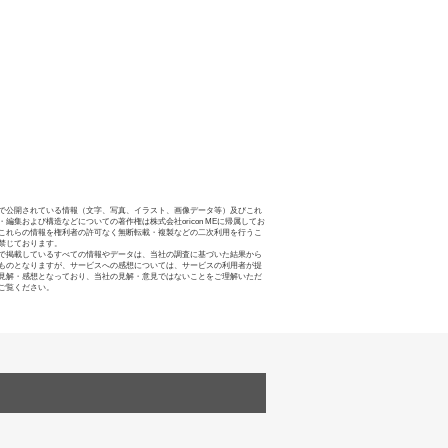
で公開されている情報（文字、写真、イラスト、画像データ等）及びこれ
・編集および構造などについての著作権は株式会社oricon MEに帰属してお
これらの情報を権利者の許可なく無断転載・複製などの二次利用を行うこ
禁じております。
で掲載しているすべての情報やデータは、当社の調査に基づいた結果から
ものとなりますが、サービスへの感想については、サービスの利用者が提
見解・感想となっており、当社の見解・意見ではないことをご理解いただ
ご覧ください。