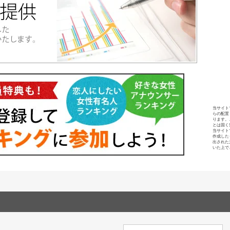
当サイト
らの配置
ります。
とは固く
当サイト
作成した
出された
いた上で