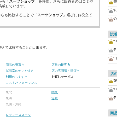
から「
スーツショップ
」を評価。さらに回答者の口コミや
S
掲載しています。
P
からも比較することで「
スーツショップ
」選びにお役立て
O
試
S
替えて比較することが出来ます。
P
T
商品の豊富さ
店員の接客力
試着室の使いやすさ
店の雰囲気・清潔さ
店
利用のしやすさ
お直しサービス
S
コストパフォーマンス
O
東北
関東
P
東海
近畿
九州・沖縄
商
レディーススーツ