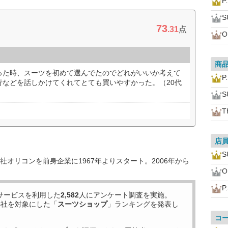
P
S
73
.31
点
O
商
った時、スーツを初めて選んでたのでどれがいいか考えて
P
行などを話しかけてくれてとても買いやすかった。（20代
S
T
店
S
オリコンを前身企業に1967年よりスタート。2006年から
O
P
サービスを利用した
2,582
人にアンケート調査を実施。
4
社を対象にした「
スーツショップ
」ランキングを発表し
コ