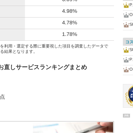
P
4.98%
O
4.78%
S
1.78%
コ
を利用・選定する際に重要視した項目を調査したデータで
S
る結果となります。
P
 お直しサービスランキングまとめ
O
4点
PR