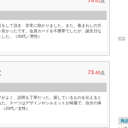
74
.41
点
案をして頂き、非常に助かりました。また、着まわしの方
き良かったです。会員カードを不携帯でしたが、誕生日な
した。（30代／男性）
PR
73
Y
.40
点
グがよく、説明も丁寧だった。探しているものを伝えると
れた。スーツはデザインやシルエットが綺麗で、自分の体
（20代／女性）
商