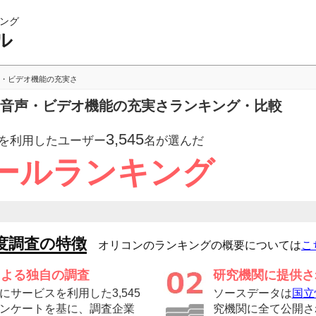
ング
ル
・ビデオ機能の充実さ
ルの音声・ビデオ機能の充実さランキング・比較
3,545
を利用したユーザー
名が選んだ
ツールランキング
度調査の特徴
オリコンのランキングの概要については
こ
による独自の調査
研究機関に提供さ
サービスを利用した3,545
ソースデータは
国立
ンケートを基に、調査企業
究機関に全て公開さ