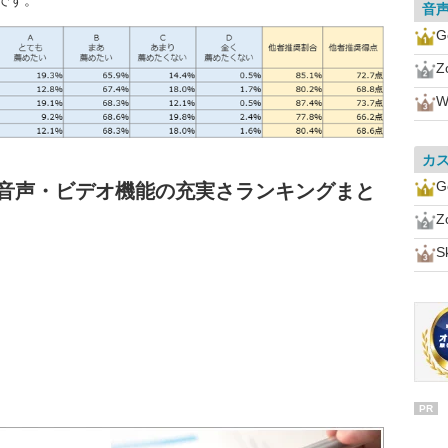
です。
音
G
Z
W
カ
G
 音声・ビデオ機能の充実さランキングまと
Z
S
PR