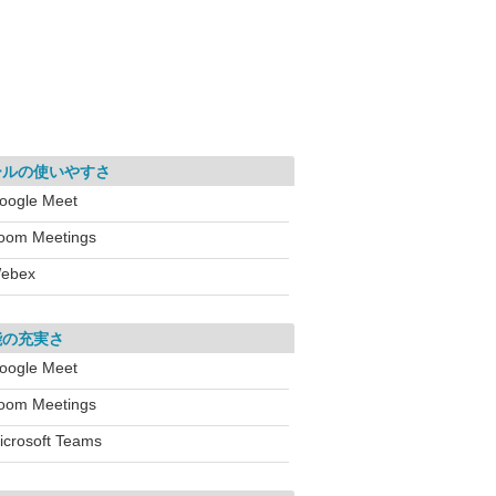
ールの使いやすさ
oogle Meet
oom Meetings
ebex
能の充実さ
oogle Meet
oom Meetings
icrosoft Teams