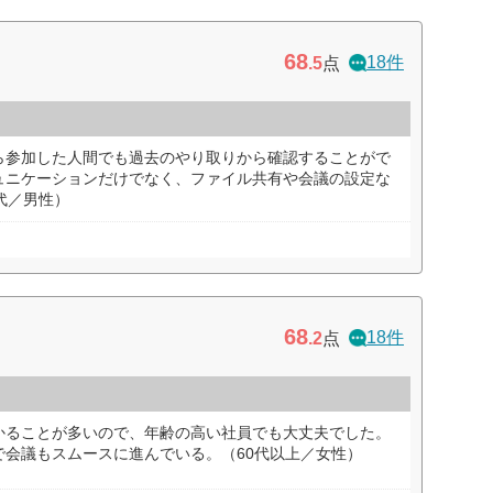
68
18件
.5
点
ら参加した人間でも過去のやり取りから確認することがで
ュニケーションだけでなく、ファイル共有や会議の設定な
代／男性）
68
18件
.2
点
かることが多いので、年齢の高い社員でも大丈夫でした。
で会議もスムースに進んでいる。（60代以上／女性）