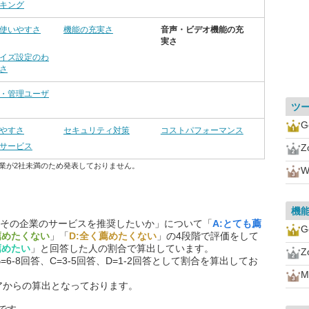
キング
使いやすさ
機能の充実さ
音声・ビデオ機能の充
実さ
イズ設定のわ
さ
・管理ユーザ
ツ
G
やすさ
セキュリティ対策
コストパフォーマンス
サービス
Z
業が2社未満のため発表しておりません。
W
機
その企業のサービスを推奨したいか」について「
A:とても薦
G
薦めたくない
」「
D:全く薦めたくない
」の4段階で評価をして
薦めたい
」と回答した人の割合で算出しています。
Z
=6-8回答、C=3-5回答、D=1-2回答として割合を算出してお
M
アからの算出となっております。