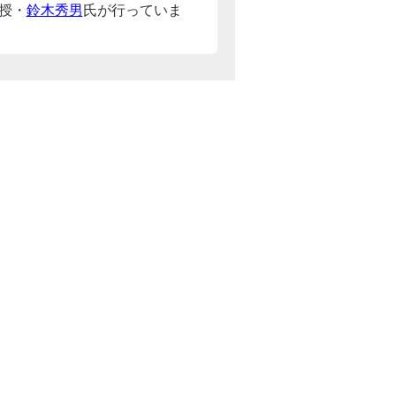
授・
鈴木秀男
氏が行っていま