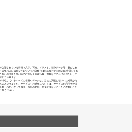
で公開されている情報（文字、写真、イラスト、画像データ等）及びこれ
・編集および構造などについての著作権は株式会社oricon MEに帰属してお
これらの情報を権利者の許可なく無断転載・複製などの二次利用を行うこ
禁じております。
で掲載しているすべての情報やデータは、当社の調査に基づいた結果から
ものとなりますが、サービスへの感想については、サービスの利用者が提
見解・感想となっており、当社の見解・意見ではないことをご理解いただ
ご覧ください。