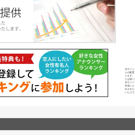
当サイト
らの配置
ります。
とは固く
当サイト
作成した
出された
いた上で