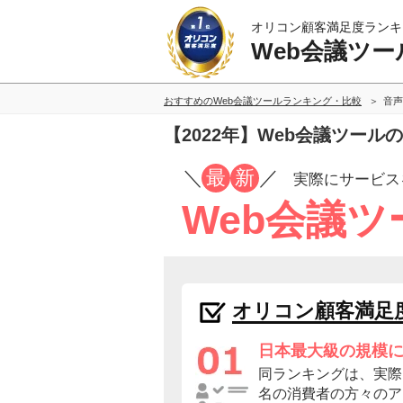
オリコン顧客満足度ランキ
Web会議ツー
おすすめのWeb会議ツールランキング・比較
音声
【2022年】Web会議ツー
／
最
新
／
実際にサービス
Web会議
オリコン顧客満足
日本最大級の規模
同ランキングは、実際に
名の消費者の方々のア