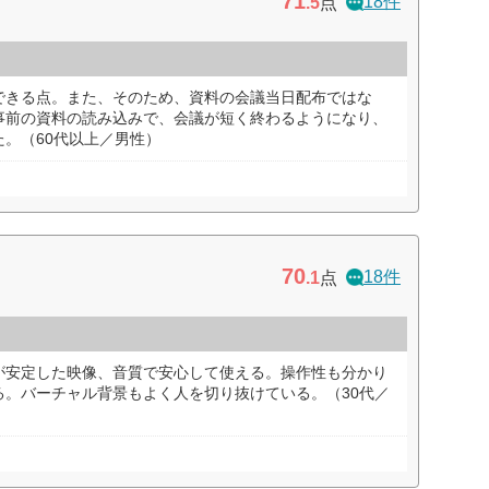
71
18件
.5
点
できる点。また、そのため、資料の会議当日配布ではな
事前の資料の読み込みで、会議が短く終わるようになり、
。（60代以上／男性）
70
18件
.1
点
が安定した映像、音質で安心して使える。操作性も分かり
る。バーチャル背景もよく人を切り抜けている。（30代／