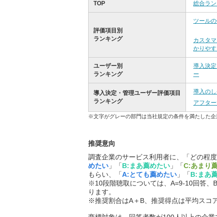
TOP
総合ラン
ツールの
評価項目別
ランキング
カスタマ
かりやす
ユーザー別
導入決定
ランキング
ー
導入のし
導入決定・管理ユーザー評価項目
ランキング
アフター
※文字がグレーの部門は当社規定の条件を満たした企
推奨意向
調査企業のサービス利用者に、「どの程度
めたい
」「
B:まあ薦めたい
」「
C:あまり
もらい、「
A:とても薦めたい
」「
B:まあ
※10段階聴取については、A=9-10回答、B
ります。
※推奨割合はA＋B、推奨得点は平均スコ