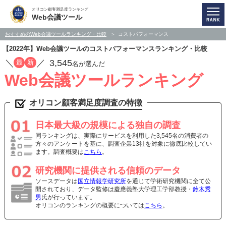
オリコン顧客満足度ランキング
Web会議ツール
おすすめのWeb会議ツールランキング・比較
コストパフォーマンス
【2022年】Web会議ツールのコストパフォーマンスランキング・比較
／
／
3,545
最
新
名が選んだ
Web会議ツールランキング
オリコン顧客満足度調査の特徴
日本最大級の規模による独自の調査
同ランキングは、実際にサービスを利用した3,545名の消費者の
方々のアンケートを基に、調査企業13社を対象に徹底比較してい
ます。調査概要は
こちら
。
研究機関に提供される信頼のデータ
ソースデータは
国立情報学研究所
を通じて学術研究機関に全て公
開されており、データ監修は慶應義塾大学理工学部教授・
鈴木秀
男
氏が行っています。
オリコンのランキングの概要については
こちら
。