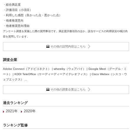
・総合満足度
・評価項目（小項目）
・利用した感想（良かった点・悪かった点）
・他者推奨意向
・他者推奨意向理由
アンケート調査を実施した際の質問事項です。満足度評価項目のほか、該当サービスの利用状況や検討内
容を質問しています。
その他の設問内容はこちら
調査企業
Adobe Connect（アドビコネクト） | whereby（ウェアバイ） | Google Meet（グーグル・ミ
ート） | KDDI TeleOffice（ケーディーディーアイテレオフィス） | Cisco Webex（シスコ・ウ
ェブエックス） ...
その他の調査企業はこちら
過去ランキング
2021年
2020年
ランキング監修