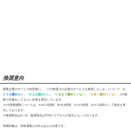
推奨意向
調査企業のサービス利用者に、「どの程度その企業のサービスを推奨したいか」について「
A:
とても薦めたい
」「
B:まあ薦めたい
」「
C:あまり薦めたくない
」「
D:全く薦めたくない
」の4段
階で評価をしてもらい比率を算出しています。
※10段階聴取については、A=9-10回答、B=6-8回答、C=3-5回答、D=1-2回答として割合を算
出しております。
※推奨割合はA＋B、推奨得点は平均スコアからの算出となっております。
商標対象は、回答者数が100人以上の企業です。