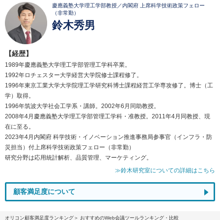
慶應義塾大学理工学部教授／内閣府 上席科学技術政策フェロー
（非常勤）
鈴木秀男
【経歴】
1989年慶應義塾大学理工学部管理工学科卒業。
1992年ロチェスター大学経営大学院修士課程修了。
1996年東京工業大学大学院理工学研究科博士課程経営工学専攻修了。博士（工
学）取得。
1996年筑波大学社会工学系・講師。2002年6月同助教授。
2008年4月慶應義塾大学理工学部管理工学科・准教授。2011年4月同教授、現
在に至る。
2023年4月内閣府 科学技術・イノベーション推進事務局参事官（インフラ・防
災担当）付上席科学技術政策フェロー（非常勤）
研究分野は応用統計解析、品質管理、マーケティング。
≫鈴木研究室についての詳細はこちら
顧客満足度について
オリコン顧客満足度ランキング
おすすめのWeb会議ツールランキング・比較