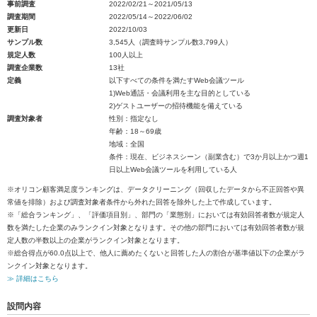
事前調査
2022/02/21～2021/05/13
調査期間
2022/05/14～2022/06/02
更新日
2022/10/03
サンプル数
3,545人（調査時サンプル数3,799人）
規定人数
100人以上
調査企業数
13社
定義
以下すべての条件を満たすWeb会議ツール
1)Web通話・会議利用を主な目的としている
2)ゲストユーザーの招待機能を備えている
調査対象者
性別：指定なし
年齢：18～69歳
地域：全国
条件：現在、ビジネスシーン（副業含む）で3か月以上かつ週1
日以上Web会議ツールを利用している人
※オリコン顧客満足度ランキングは、データクリーニング（回収したデータから不正回答や異
常値を排除）および調査対象者条件から外れた回答を除外した上で作成しています。
※「総合ランキング」、「評価項目別」、部門の「業態別」においては有効回答者数が規定人
数を満たした企業のみランクイン対象となります。その他の部門においては有効回答者数が規
定人数の半数以上の企業がランクイン対象となります。
※総合得点が60.0点以上で、他人に薦めたくないと回答した人の割合が基準値以下の企業がラ
ンクイン対象となります。
≫ 詳細はこちら
設問内容