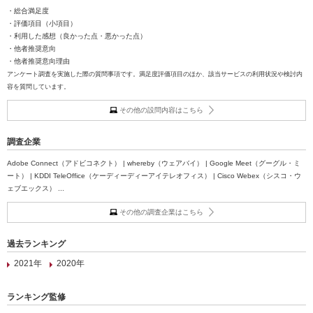
・総合満足度
・評価項目（小項目）
・利用した感想（良かった点・悪かった点）
・他者推奨意向
・他者推奨意向理由
アンケート調査を実施した際の質問事項です。満足度評価項目のほか、該当サービスの利用状況や検討内
容を質問しています。
その他の設問内容はこちら
調査企業
Adobe Connect（アドビコネクト） | whereby（ウェアバイ） | Google Meet（グーグル・ミ
ート） | KDDI TeleOffice（ケーディーディーアイテレオフィス） | Cisco Webex（シスコ・ウ
ェブエックス） ...
その他の調査企業はこちら
過去ランキング
2021年
2020年
ランキング監修