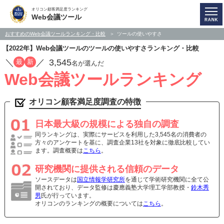
オリコン顧客満足度ランキング
Web会議ツール
おすすめのWeb会議ツールランキング・比較
ツールの使いやすさ
【2022年】Web会議ツールのツールの使いやすさランキング・比較
／
／
3,545
最
新
名が選んだ
Web会議ツールランキング
オリコン顧客満足度調査の特徴
日本最大級の規模による独自の調査
同ランキングは、実際にサービスを利用した3,545名の消費者の
方々のアンケートを基に、調査企業13社を対象に徹底比較してい
ます。調査概要は
こちら
。
研究機関に提供される信頼のデータ
ソースデータは
国立情報学研究所
を通じて学術研究機関に全て公
開されており、データ監修は慶應義塾大学理工学部教授・
鈴木秀
男
氏が行っています。
オリコンのランキングの概要については
こちら
。