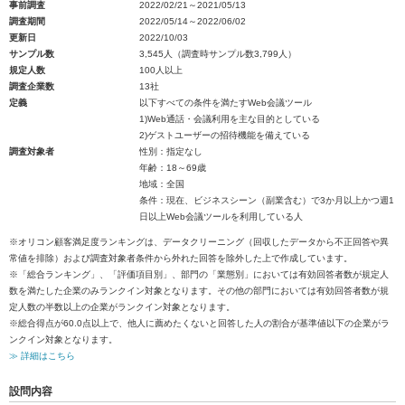
事前調査
2022/02/21～2021/05/13
調査期間
2022/05/14～2022/06/02
更新日
2022/10/03
サンプル数
3,545人（調査時サンプル数3,799人）
規定人数
100人以上
調査企業数
13社
定義
以下すべての条件を満たすWeb会議ツール
1)Web通話・会議利用を主な目的としている
2)ゲストユーザーの招待機能を備えている
調査対象者
性別：指定なし
年齢：18～69歳
地域：全国
条件：現在、ビジネスシーン（副業含む）で3か月以上かつ週1
日以上Web会議ツールを利用している人
※オリコン顧客満足度ランキングは、データクリーニング（回収したデータから不正回答や異
常値を排除）および調査対象者条件から外れた回答を除外した上で作成しています。
※「総合ランキング」、「評価項目別」、部門の「業態別」においては有効回答者数が規定人
数を満たした企業のみランクイン対象となります。その他の部門においては有効回答者数が規
定人数の半数以上の企業がランクイン対象となります。
※総合得点が60.0点以上で、他人に薦めたくないと回答した人の割合が基準値以下の企業がラ
ンクイン対象となります。
≫ 詳細はこちら
設問内容