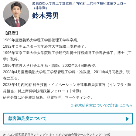
慶應義塾大学理工学部教授／内閣府 上席科学技術政策フェロー
（非常勤）
鈴木秀男
【経歴】
1989年慶應義塾大学理工学部管理工学科卒業。
1992年ロチェスター大学経営大学院修士課程修了。
1996年東京工業大学大学院理工学研究科博士課程経営工学専攻修了。博士（工
学）取得。
1996年筑波大学社会工学系・講師。2002年6月同助教授。
2008年4月慶應義塾大学理工学部管理工学科・准教授。2011年4月同教授、現
在に至る。
2023年4月内閣府 科学技術・イノベーション推進事務局参事官（インフラ・防
災担当）付上席科学技術政策フェロー（非常勤）
研究分野は応用統計解析、品質管理、マーケティング。
≫鈴木研究室についての詳細はこちら
顧客満足度について
オリコン顧客満足度ランキング
おすすめのWeb会議ツールランキング・比較