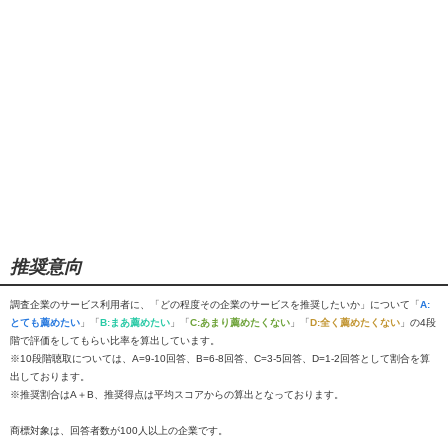
推奨意向
調査企業のサービス利用者に、「どの程度その企業のサービスを推奨したいか」について「
A:
とても薦めたい
」「
B:まあ薦めたい
」「
C:あまり薦めたくない
」「
D:全く薦めたくない
」の4段
階で評価をしてもらい比率を算出しています。
※10段階聴取については、A=9-10回答、B=6-8回答、C=3-5回答、D=1-2回答として割合を算
出しております。
※推奨割合はA＋B、推奨得点は平均スコアからの算出となっております。
商標対象は、回答者数が100人以上の企業です。