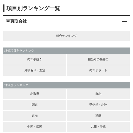
項目別ランキング一覧
車買取会社
総合ランキング
評価項目別ランキング
売却手続き
担当者の接客力
見積もり・査定
売却サポート
地域別ランキング
北海道
東北
関東
甲信越・北陸
東海
近畿
中国・四国
九州・沖縄