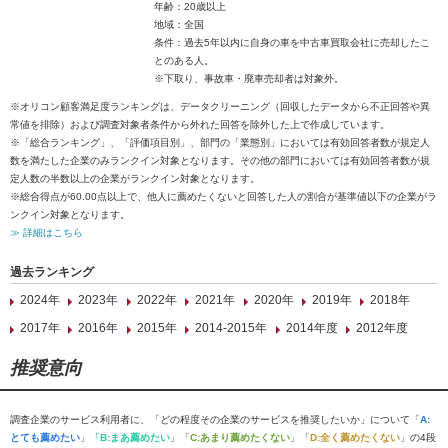
年齢：20歳以上
地域：全国
条件：過去5年以内に自身の車を中古車買取会社に売却したこ
とのある人。
※下取り、事故車・廃車売却者は対象外。
※オリコン顧客満足度ランキングは、データクリーニング（回収したデータから不正回答や異
常値を排除）および調査対象者条件から外れた回答を除外した上で作成しています。
※「総合ランキング」、「評価項目別」、部門の「業態別」においては有効回答者数が規定人
数を満たした企業のみランクイン対象となります。その他の部門においては有効回答者数が規
定人数の半数以上の企業がランクイン対象となります。
※総合得点が60.00点以上で、他人に薦めたくないと回答した人の割合が基準値以下の企業がラ
ンクイン対象となります。
≫ 詳細はこちら
過去ランキング
2024年
2023年
2022年
2021年
2020年
2019年
2018年
2017年
2016年
2015年
2014-2015年
2014年度
2012年度
推奨意向
調査企業のサービス利用者に、「どの程度その企業のサービスを推奨したいか」について「
A:
とても薦めたい
」「
B:まあ薦めたい
」「
C:あまり薦めたくない
」「
D:全く薦めたくない
」の4段