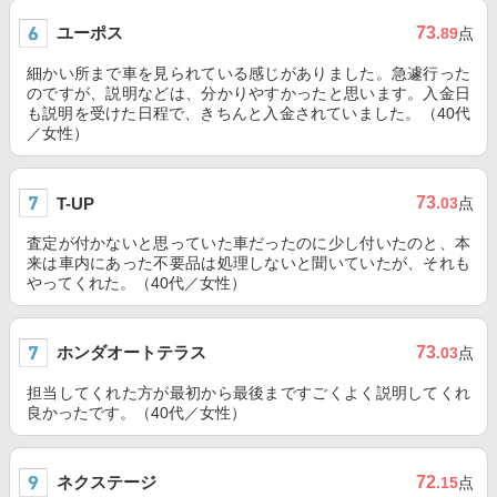
ユーポス
73
.89
点
細かい所まで車を見られている感じがありました。急遽行った
のですが、説明などは、分かりやすかったと思います。入金日
も説明を受けた日程で、きちんと入金されていました。（40代
／女性）
73
T-UP
.03
点
査定が付かないと思っていた車だったのに少し付いたのと、本
来は車内にあった不要品は処理しないと聞いていたが、それも
やってくれた。（40代／女性）
ホンダオートテラス
73
.03
点
担当してくれた方が最初から最後まですごくよく説明してくれ
良かったです。（40代／女性）
ネクステージ
72
.15
点