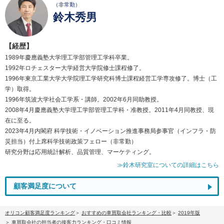
（非常勤）
鈴木秀男
【経歴】
1989年慶應義塾大学理工学部管理工学科卒業。
1992年ロチェスター大学経営大学院修士課程修了。
1996年東京工業大学大学院理工学研究科博士課程経営工学専攻修了。博士（工
学）取得。
1996年筑波大学社会工学系・講師。2002年6月同助教授。
2008年4月慶應義塾大学理工学部管理工学科・准教授。2011年4月同教授、現
在に至る。
2023年4月内閣府 科学技術・イノベーション推進事務局参事官（インフラ・防
災担当）付上席科学技術政策フェロー（非常勤）
研究分野は応用統計解析、品質管理、マーケティング。
≫鈴木研究室についての詳細はこちら
顧客満足度について
オリコン顧客満足度ランキング
おすすめの車買取会社ランキング・比較
2019年版
車買取会社の担当者の接客力ランキング・口コミ情報