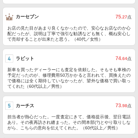
カーセブン
75
.27
点
お店の見た目があまり良くなかったので、安心なお店なのか心
配だったが、説明は丁寧で強引な勧誘なども無く、概ね安心し
て売却することが出来たと思う。（40代／女性）
ラビット
74
.64
点
新車を買ったディーラーにも査定を依頼した。そもそも車検の
予定だったのが、修理費用50万かかると言われて、買換えたの
で価格には全く期待していなかったが、望外な価格で買い取っ
てくれた（60代以上／男性）
カーチス
73
.98
点
担当者が熱心だった。一度査定にきて、価格提示後、翌日電話
あり。その夜再訪され纏まった。その間本部(?)とやり取りしな
がら、こちらの意向を伝えてくれた。（60代以上／男性）