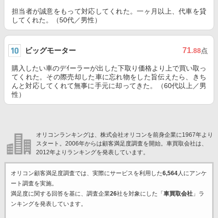
担当者が誠意をもって対応してくれた。一ヶ月以上、代車を貸
してくれた。（50代／男性）
ビッグモーター
71
.88
点
購入したい車のデｲーラーが出した下取り価格より上で買い取っ
てくれた。その際売却した車に忘れ物をした旨伝えたら、きち
んと対応してくれて無事に手元に却ってきた。（60代以上／男
性）
オリコンランキングは、株式会社オリコンを前身企業に1967年より
スタート。2006年からは顧客満足度調査を開始。車買取会社は、
2012年よりランキングを発表しています。
オリコン顧客満足度調査では、実際にサービスを利用した
6,564
人にアンケ
ート調査を実施。
満足度に関する回答を基に、調査企業
26
社を対象にした「
車買取会社
」ラ
ンキングを発表しています。