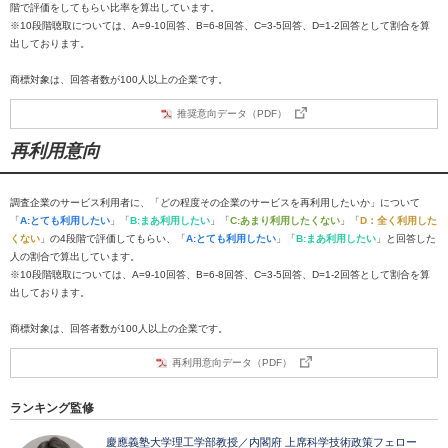
階で評価をしてもらい比率を算出しています。
※10段階聴取については、A=9-10回答、B=6-8回答、C=3-5回答、D=1-2回答として割合を算
出しております。
商標対象は、回答者数が100人以上の企業です。
推奨意向データ（PDF）
再利用意向
調査企業のサービス利用者に、「どの程度その企業のサービスを再利用したいか」について
「
A:とても利用したい
」「
B:まあ利用したい
」「
C:あまり利用したくない
」「
D：全く利用した
くない
」の4段階で評価してもらい、「
A:とても利用したい
」「
B:まあ利用したい
」と回答した
人の割合で算出しています。
※10段階聴取については、A=9-10回答、B=6-8回答、C=3-5回答、D=1-2回答として割合を算
出しております。
商標対象は、回答者数が100人以上の企業です。
再利用意向データ（PDF）
ランキング監修
慶應義塾大学理工学部教授／内閣府 上席科学技術政策フェロー