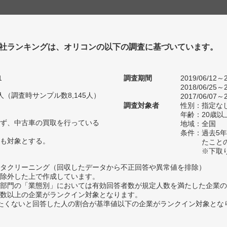
社ランキングは、オリコンの以下の調査に基づいています。
1
調査期間
2019/06/12～2
2018/06/25～2
64人（調査時サンプル数8,145人）
2017/06/07～2
調査対象者
性別：指定な
年齢：20歳以
ず、中古車の買取を行っている
地域：全国
条件：過去5
も対象とする。
たこと
※下取
タクリーニング（回収したデータから不正回答や異常値を排除）
除外した上で作成しています。
部門の「業態別」においては有効回答者数が規定人数を満たした企業の
数以上の企業がランクイン対象となります。
薦めたくないと回答した人の割合が基準値以下の企業がランクイン対象とな