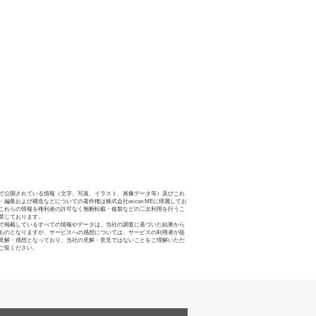
で公開されている情報（文字、写真、イラスト、画像データ等）及びこれ
・編集および構造などについての著作権は株式会社oricon MEに帰属してお
これらの情報を権利者の許可なく無断転載・複製などの二次利用を行うこ
禁じております。
で掲載しているすべての情報やデータは、当社の調査に基づいた結果から
ものとなりますが、サービスへの感想については、サービスの利用者が提
見解・感想となっており、当社の見解・意見ではないことをご理解いただ
ご覧ください。