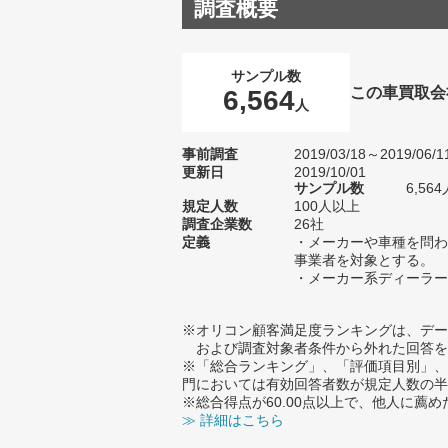
調査概要
サンプル数
この車買取会
6,564
人
事前調査
2019/03/18～2019/06/1
更新日
2019/10/01
サンプル数
6,5
規定人数
100人以上
調査企業数
26社
定義
・メーカーや車種を問わ
事業者を対象とする。
・メーカー系ディーラー
※オリコン顧客満足度ランキングは、デー
および調査対象者条件から外れた回答を
※「総合ランキング」、「評価項目別」、
門においては有効回答者数が規定人数の半
※総合得点が60.00点以上で、他人に
≫ 詳細はこちら