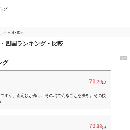
ング
版
中国・四国
国・四国ランキング・比較
PR
ング
71
.20
点
のですが、査定額が高く、その場で売ることを決断。その後
性）
70
.88
点