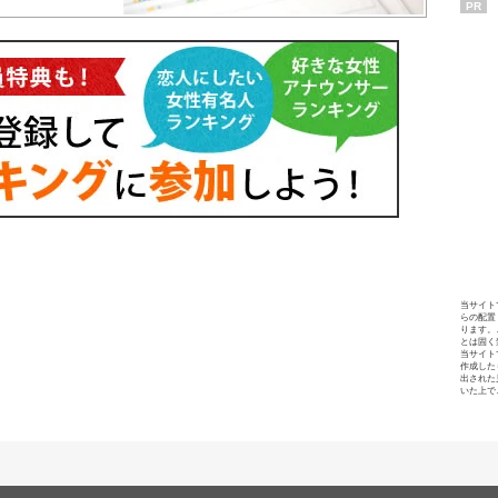
PR
当サイト
らの配置
ります。
とは固く
当サイト
作成した
出された
いた上で