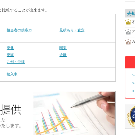
て比較することが出来ます。
売
担当者の接客力
見積もり・査定
東北
関東
東海
近畿
九州・沖縄
輸入車