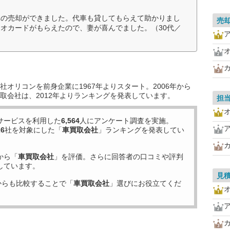
車の売却ができました。代車も貸してもらえて助かりまし
売
オカードがもらえたので、妻が喜んでました。（30代／
オリコンを前身企業に1967年よりスタート。2006年から
取会社は、2012年よりランキングを発表しています。
担
サービスを利用した
6,564
人にアンケート調査を実施。
26
社を対象にした「
車買取会社
」ランキングを発表してい
から「
車買取会社
」を評価。さらに回答者の口コミや評判
しています。
見
からも比較することで「
車買取会社
」選びにお役立てくだ