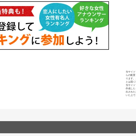
当サイト
らの配置
ります。
とは固く
当サイト
作成した
出された
いた上で