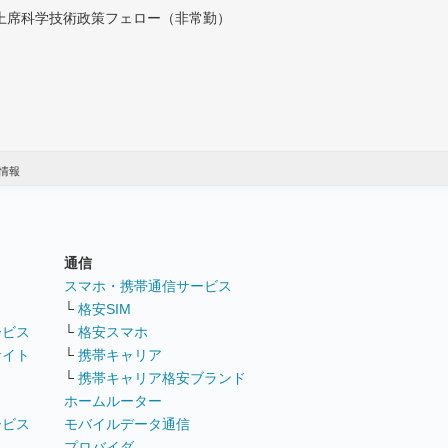
付上席科学技術政策フェロー（非常勤）
情報
通信
ト
スマホ・携帯通信サービス
└
格安SIM
ービス
└
格安スマホ
サイト
└
携帯キャリア
└
携帯キャリア格安ブランド
ホームルーター
ービス
モバイルデータ通信
ト
プロバイダ