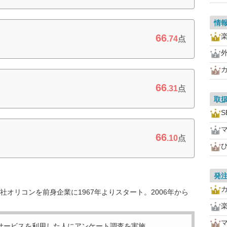
情
66
.74
点
66
.31
点
取
S
66
.10
点
発
オリコンを前身企業に1967年よりスタート。2006年から
サービスを利用した
人にアンケート調査を実施。