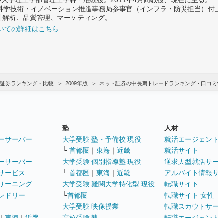
府 科学技術・イノベーション推進事務局参事官（インフラ・防災担当）
計解析、品質管理、マーケティング。
いての詳細はこちら
証券ランキング・比較
2009年版
ネット証券の中長期トレードランキング・口コミ
塾
人材
ーサーバー
大学受験 塾・予備校 現役
就活エージェン
└
首都圏
｜
東海
｜
近畿
就活サイト
ーサーバー
大学受験 個別指導塾 現役
逆求人型就活サ
サービス
└
首都圏
｜
東海
｜
近畿
アルバイト情報
リーニング
大学受験 難関大学特化型 現役
転職サイト
ンドリー
└
首都圏
転職サイト 女性
大学受験 映像授業
転職スカウトサ
｜
東海
｜
近畿
高校受験 塾
転職エージェン