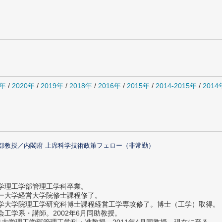
1年
/
2020年
/
2019年
/
2018年
/
2016年
/
2015年
/
2014-2015年
/
201
部教授／内閣府 上席科学技術政策フェロー（非常勤）
大学理工学部管理工学科卒業。
ター大学経営大学院修士課程修了。
大学大学院理工学研究科博士課程経営工学専攻修了。博士（工学）取得。
社会工学系・講師。2002年6月同助教授。
義塾大学理工学部管理工学科・准教授。2011年4月同教授、現在に至る。