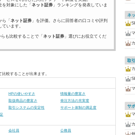
社を対象にした「
ネット証券
」ランキングを発表していま
ネ
から「
ネット証券
」を評価。さらに回答者の口コミや評判
S
しています。
からも比較することで「
ネット証券
」選びにお役立てくだ
取
て比較することが出来ます。
S
HPの使いやすさ
情報量の豊富さ
取扱商品の豊富さ
発注方法の充実度
サ
取引システムの安定性
サポート体制の満足度
足
会社員
公務員