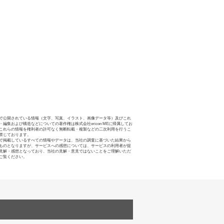
で公開されている情報（文字、写真、イラスト、画像データ等）及びこれ
・編集および構造などについての著作権は株式会社oricon MEに帰属してお
これらの情報を権利者の許可なく無断転載・複製などの二次利用を行うこ
禁じております。
で掲載しているすべての情報やデータは、当社の調査に基づいた結果から
ものとなりますが、サービスへの感想については、サービスの利用者が提
見解・感想となっており、当社の見解・意見ではないことをご理解いただ
ご覧ください。