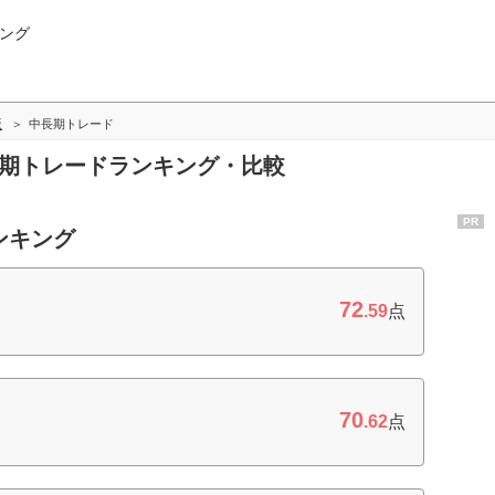
ング
版
中長期トレード
長期トレードランキング・比較
PR
ンキング
72
.59
点
70
.62
点