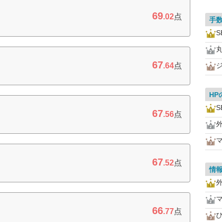
69
.02
点
手
S
67
.64
点
HP
S
67
.56
点
67
.52
点
情
66
.77
点