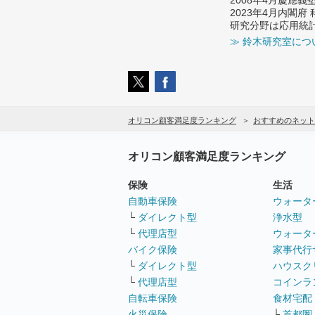
2023年4月内閣
研究分野は応用統
≫ 鈴木研究室につ
オリコン顧客満足度ランキング
おすすめのネット
オリコン顧客満足度ランキング
保険
生活
自動車保険
ウォータ
└
ダイレクト型
浄水型
└
代理店型
ウォータ
バイク保険
家事代行
└
ダイレクト型
ハウスク
└
代理店型
コインラ
自転車保険
食材宅配
火災保険
└
首都圏