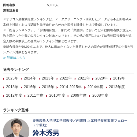
回答者数
5,000人
調査対象者
※オリコン顧客満足度ランキングは、データクリーニング（回収したデータから不正回答や異
常値を排除）および調査対象者条件から外れた回答を除外した上で作成しています。
※「総合ランキング」、「評価項目別」、部門の「業態別」においては有効回答者数が規定人
数を満たした企業のみランクイン対象となります。その他の部門においては有効回答者数が規
定人数の半数以上の企業がランクイン対象となります。
※総合得点が60.00点以上で、他人に薦めたくないと回答した人の割合が基準値以下の企業がラ
ンクイン対象となります。
≫ 詳細はこちら
過去ランキング
2025年
2024年
2023年
2022年
2021年
2020年
2019年
2018年
2016年
2015年
2014-2015年
2014年度
2013年度
2012年度
2011年度
2010年度
2009年度
2008年度
ランキング監修
慶應義塾大学理工学部教授／内閣府 上席科学技術政策フェロー
（非常勤）
鈴木秀男