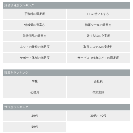
評価項目別ランキング
手数料の満足度
HPの使いやすさ
情報量の豊富さ
情報ツールの豊富さ
取扱商品の豊富さ
発注方法の充実度
ネットの接続の満足度
取引システムの安定性
サポート体制の満足度
サービス（特典など）の満足度
職業別ランキング
学生
会社員
公務員
専業主婦
世代別ランキング
20代
30代～40代
50代