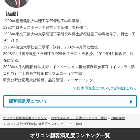
【経歴】
1989年慶應義塾大学理工学部管理工学科卒業。
1992年ロチェスター大学経営大学院修士課程修了。
1996年東京工業大学大学院理工学研究科博士課程経営工学専攻修了。博士（工
学）取得。
1996年筑波大学社会工学系・講師。2002年6月同助教授。
2008年4月慶應義塾大学理工学部管理工学科・准教授。2011年4月同教授、現
在に至る。
2023年4月内閣府 科学技術・イノベーション推進事務局参事官（インフラ・防
災担当）付上席科学技術政策フェロー（非常勤）
研究分野は応用統計解析、品質管理、マーケティング。
≫鈴木研究室についての詳細はこちら
顧客満足度について
オリコン顧客満足度ランキング
おすすめのネット証券ランキング・比較
2009年版
ネット証券の手数料の満足度ランキング・口コミ情報
オリコン顧客満足度
ランキング一覧