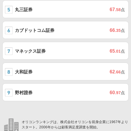
丸三証券
67
.58
点
カブドットコム証券
66
.35
点
マネックス証券
65
.01
点
大和証券
62
.66
点
野村證券
60
.97
点
オリコンランキングは、株式会社オリコンを前身企業に1967年より
スタート。2006年からは顧客満足度調査を開始。