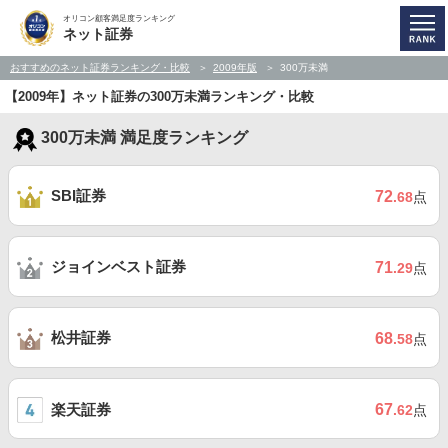
オリコン顧客満足度ランキング
ネット証券
おすすめのネット証券ランキング・比較
2009年版
300万未満
【2009年】ネット証券の300万未満ランキング・比較
300万未満 満足度ランキング
SBI証券
72
.68
点
ジョインベスト証券
71
.29
点
松井証券
68
.58
点
楽天証券
67
.62
点