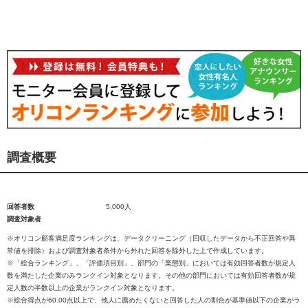
調査概要
回答者数
5,000人
調査対象者
※オリコン顧客満足度ランキングは、データクリーニング（回収したデータから不正回答や異
常値を排除）および調査対象者条件から外れた回答を除外した上で作成しています。
※「総合ランキング」、「評価項目別」、部門の「業態別」においては有効回答者数が規定人
数を満たした企業のみランクイン対象となります。その他の部門においては有効回答者数が規
定人数の半数以上の企業がランクイン対象となります。
※総合得点が60.00点以上で、他人に薦めたくないと回答した人の割合が基準値以下の企業がラ