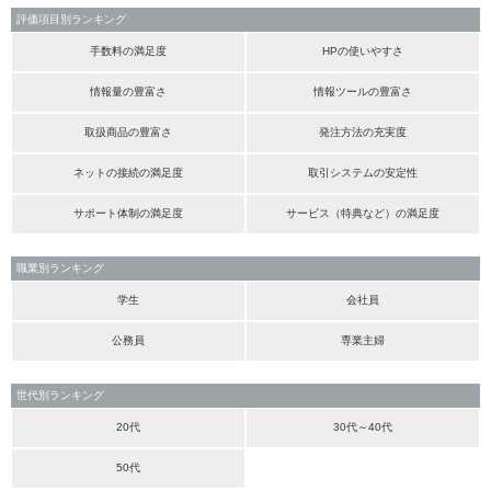
評価項目別ランキング
手数料の満足度
HPの使いやすさ
情報量の豊富さ
情報ツールの豊富さ
取扱商品の豊富さ
発注方法の充実度
ネットの接続の満足度
取引システムの安定性
サポート体制の満足度
サービス（特典など）の満足度
職業別ランキング
学生
会社員
公務員
専業主婦
世代別ランキング
20代
30代～40代
50代