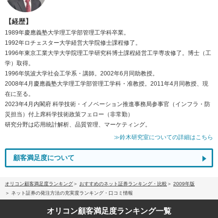
【経歴】
1989年慶應義塾大学理工学部管理工学科卒業。
1992年ロチェスター大学経営大学院修士課程修了。
1996年東京工業大学大学院理工学研究科博士課程経営工学専攻修了。博士（工
学）取得。
1996年筑波大学社会工学系・講師。2002年6月同助教授。
2008年4月慶應義塾大学理工学部管理工学科・准教授。2011年4月同教授、現
在に至る。
2023年4月内閣府 科学技術・イノベーション推進事務局参事官（インフラ・防
災担当）付上席科学技術政策フェロー（非常勤）
研究分野は応用統計解析、品質管理、マーケティング。
≫鈴木研究室についての詳細はこちら
顧客満足度について
オリコン顧客満足度ランキング
おすすめのネット証券ランキング・比較
2009年版
ネット証券の発注方法の充実度ランキング・口コミ情報
オリコン顧客満足度
ランキング一覧