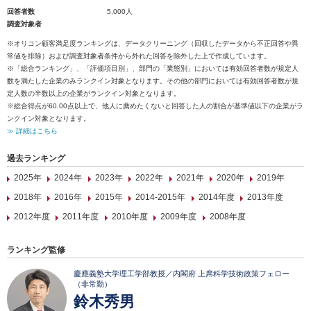
回答者数
5,000人
調査対象者
※オリコン顧客満足度ランキングは、データクリーニング（回収したデータから不正回答や異
常値を排除）および調査対象者条件から外れた回答を除外した上で作成しています。
※「総合ランキング」、「評価項目別」、部門の「業態別」においては有効回答者数が規定人
数を満たした企業のみランクイン対象となります。その他の部門においては有効回答者数が規
定人数の半数以上の企業がランクイン対象となります。
※総合得点が60.00点以上で、他人に薦めたくないと回答した人の割合が基準値以下の企業がラ
ンクイン対象となります。
≫ 詳細はこちら
過去ランキング
2025年
2024年
2023年
2022年
2021年
2020年
2019年
2018年
2016年
2015年
2014-2015年
2014年度
2013年度
2012年度
2011年度
2010年度
2009年度
2008年度
ランキング監修
慶應義塾大学理工学部教授／内閣府 上席科学技術政策フェロー
（非常勤）
鈴木秀男