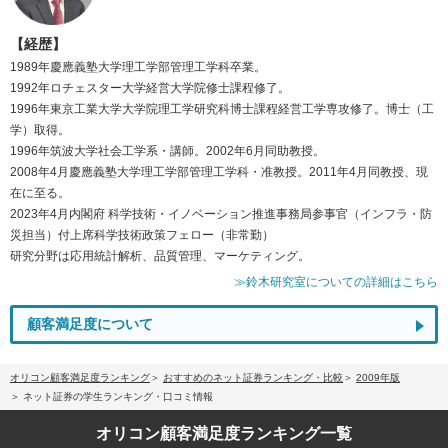
【経歴】
1989年慶應義塾大学理工学部管理工学科卒業。
1992年ロチェスター大学経営大学院修士課程修了。
1996年東京工業大学大学院理工学研究科博士課程経営工学専攻修了。博士（工
学）取得。
1996年筑波大学社会工学系・講師。2002年6月同助教授。
2008年4月慶應義塾大学理工学部管理工学科・准教授。2011年4月同教授、現
在に至る。
2023年4月内閣府 科学技術・イノベーション推進事務局参事官（インフラ・防
災担当）付上席科学技術政策フェロー（非常勤）
研究分野は応用統計解析、品質管理、マーケティング。
≫鈴木研究室についての詳細はこちら
顧客満足度について
オリコン顧客満足度ランキング
おすすめのネット証券ランキング・比較
2009年版
ネット証券の学生ランキング・口コミ情報
オリコン顧客満足度
ランキング一覧