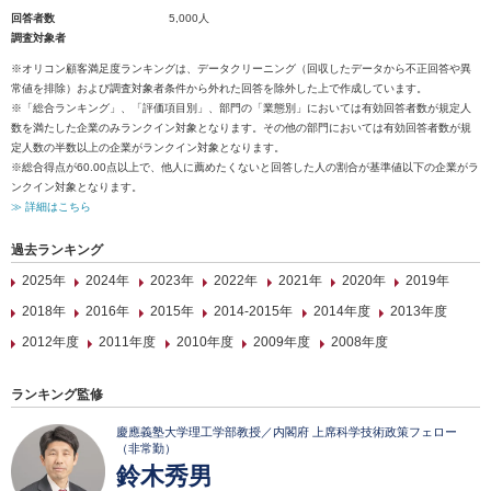
回答者数
5,000人
調査対象者
※オリコン顧客満足度ランキングは、データクリーニング（回収したデータから不正回答や異
常値を排除）および調査対象者条件から外れた回答を除外した上で作成しています。
※「総合ランキング」、「評価項目別」、部門の「業態別」においては有効回答者数が規定人
数を満たした企業のみランクイン対象となります。その他の部門においては有効回答者数が規
定人数の半数以上の企業がランクイン対象となります。
※総合得点が60.00点以上で、他人に薦めたくないと回答した人の割合が基準値以下の企業がラ
ンクイン対象となります。
≫ 詳細はこちら
過去ランキング
2025年
2024年
2023年
2022年
2021年
2020年
2019年
2018年
2016年
2015年
2014-2015年
2014年度
2013年度
2012年度
2011年度
2010年度
2009年度
2008年度
ランキング監修
慶應義塾大学理工学部教授／内閣府 上席科学技術政策フェロー
（非常勤）
鈴木秀男