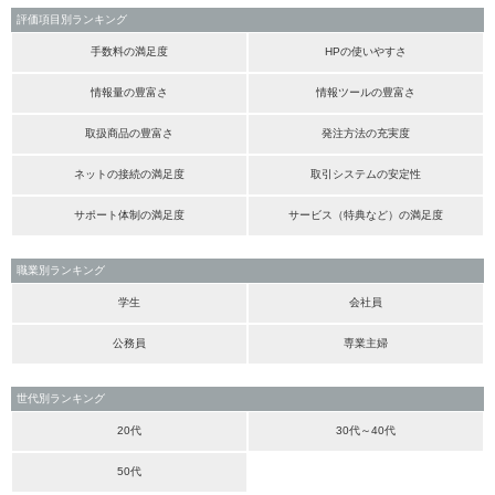
評価項目別ランキング
手数料の満足度
HPの使いやすさ
情報量の豊富さ
情報ツールの豊富さ
取扱商品の豊富さ
発注方法の充実度
ネットの接続の満足度
取引システムの安定性
サポート体制の満足度
サービス（特典など）の満足度
職業別ランキング
学生
会社員
公務員
専業主婦
世代別ランキング
20代
30代～40代
50代