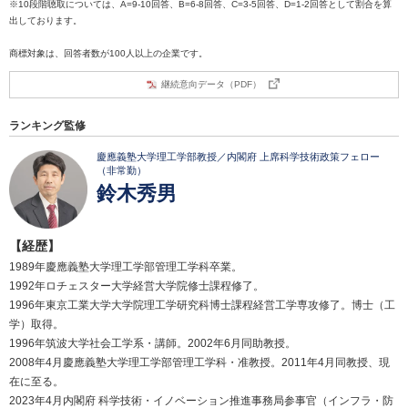
※10段階聴取については、A=9-10回答、B=6-8回答、C=3-5回答、D=1-2回答として割合を算
出しております。
商標対象は、回答者数が100人以上の企業です。
継続意向データ（PDF）
ランキング監修
慶應義塾大学理工学部教授／内閣府 上席科学技術政策フェロー
（非常勤）
鈴木秀男
【経歴】
1989年慶應義塾大学理工学部管理工学科卒業。
1992年ロチェスター大学経営大学院修士課程修了。
1996年東京工業大学大学院理工学研究科博士課程経営工学専攻修了。博士（工
学）取得。
1996年筑波大学社会工学系・講師。2002年6月同助教授。
2008年4月慶應義塾大学理工学部管理工学科・准教授。2011年4月同教授、現
在に至る。
2023年4月内閣府 科学技術・イノベーション推進事務局参事官（インフラ・防