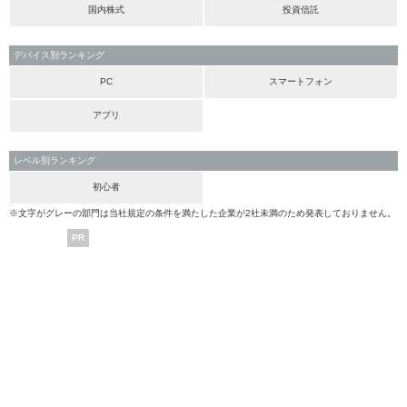
国内株式
投資信託
デバイス別ランキング
PC
スマートフォン
アプリ
レベル別ランキング
初心者
※文字がグレーの部門は当社規定の条件を満たした企業が2社未満のため発表しておりません。
PR