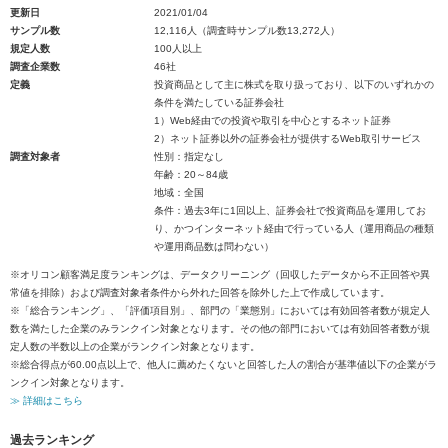
更新日
2021/01/04
サンプル数
12,116人（調査時サンプル数13,272人）
規定人数
100人以上
調査企業数
46社
定義
投資商品として主に株式を取り扱っており、以下のいずれかの
条件を満たしている証券会社
1）Web経由での投資や取引を中心とするネット証券
2）ネット証券以外の証券会社が提供するWeb取引サービス
調査対象者
性別：指定なし
年齢：20～84歳
地域：全国
条件：過去3年に1回以上、証券会社で投資商品を運用してお
り、かつインターネット経由で行っている人（運用商品の種類
や運用商品数は問わない）
※オリコン顧客満足度ランキングは、データクリーニング（回収したデータから不正回答や異
常値を排除）および調査対象者条件から外れた回答を除外した上で作成しています。
※「総合ランキング」、「評価項目別」、部門の「業態別」においては有効回答者数が規定人
数を満たした企業のみランクイン対象となります。その他の部門においては有効回答者数が規
定人数の半数以上の企業がランクイン対象となります。
※総合得点が60.00点以上で、他人に薦めたくないと回答した人の割合が基準値以下の企業がラ
ンクイン対象となります。
≫ 詳細はこちら
過去ランキング