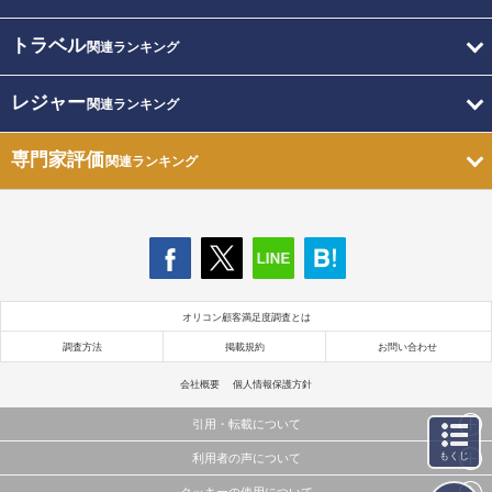
トラベル
関連ランキング
レジャー
関連ランキング
専門家評価
関連ランキング
オリコン顧客満足度調査とは
調査方法
掲載規約
お問い合わせ
会社概要
個人情報保護方針
引用・転載について
もくじ
利用者の声について
当サイトで公開されている情報（文字、写真、イラスト、画像データ等）及びこれらの配置・
編集および構造などについての著作権は株式会社oricon MEに帰属しております。