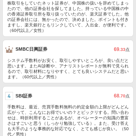
株取引をしていたネット証券が、中国株の扱いを辞めてしまっ
たので、他の証券会社を探してました。持っている中国株の中
の香港証券取引所を取り扱っていたのが、楽天証券でした。他
の証券会社には、無かったので、決めました。ポイントも付き
ますし、楽天銀行ともリンクしていて、入出金、が便利です。
（60代以上／女性）
SMBC日興証券
69
.33
点
システム手数料がお安く、取引しやすいところが、良い点だと
思います。またAI診断や、アナリストレポートが無料で見られ
るので、取引材料になりやすく、とても良いシステムだと思い
ます。（60代以上／男性）
SBI証券
68
.70
点
手数料は、最近、売買手数料無料の約定金額の上限がどんどん
広がって、こんなにお得でいいの？とビックリする。問い合わ
せは、時折利用することがあるが、オペレーターの知識の豊富
さはすごいと思う（しっかり勉強している）。また、受け答え
も大手のような事務的な対応でなく、とても感じが良い。（50
代／男性）