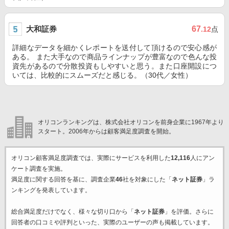
大和証券
67
.12
点
詳細なデータを細かくレポートを送付して頂けるので安心感が
ある。 また大手なので商品ラインナップが豊富なので色んな投
資先があるので分散投資もしやすいと思う。また口座開設につ
いては、比較的にスムーズだと感じる。（30代／女性）
オリコンランキングは、株式会社オリコンを前身企業に1967年より
スタート。2006年からは顧客満足度調査を開始。
オリコン顧客満足度調査では、実際にサービスを利用した
12,116
人にアン
ケート調査を実施。
満足度に関する回答を基に、調査企業
46
社を対象にした「
ネット証券
」ラ
ンキングを発表しています。
総合満足度だけでなく、様々な切り口から「
ネット証券
」を評価。さらに
回答者の口コミや評判といった、実際のユーザーの声も掲載しています。