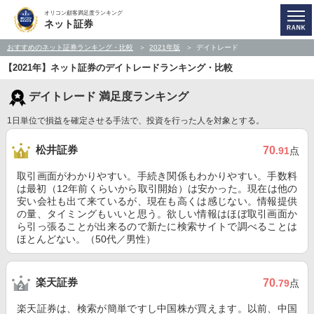
オリコン顧客満足度ランキング
ネット証券
おすすめのネット証券ランキング・比較
2021年版
デイトレード
【2021年】ネット証券のデイトレードランキング・比較
デイトレード 満足度ランキング
1日単位で損益を確定させる手法で、投資を行った人を対象とする。
松井証券
70
.91
点
取引画面がわかりやすい。手続き関係もわかりやすい。手数料
は最初（12年前くらいから取引開始）は安かった。現在は他の
安い会社も出て来ているが、現在も高くは感じない。情報提供
の量、タイミングもいいと思う。欲しい情報はほぼ取引画面か
ら引っ張ることが出来るので新たに検索サイトで調べることは
ほとんどない。（50代／男性）
楽天証券
70
.79
点
楽天証券は、検索が簡単ですし中国株が買えます。以前、中国