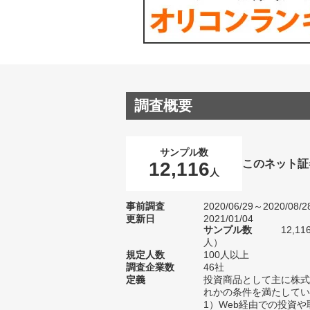
調査概要
サンプル数
このネット証
12,116
人
事前調査
2020/06/29～2020/08/2
更新日
2021/01/04
サンプル数
12,1
人）
規定人数
100人以上
調査企業数
46社
定義
投資商品として主に株式
れかの条件を満たしてい
1）Web経由での投資