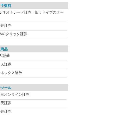
引手数料
SBIネオトレード証券（旧：ライブスター
）
松井証券
GMOクリック証券
扱商品
BI証券
楽天証券
マネックス証券
析ツール
岡三オンライン証券
楽天証券
松井証券