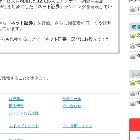
サービスを利用した
12,116
人にアンケート調査を実施。
46
社を対象にした「
ネット証券
」ランキングを発表してい
から「
ネット証券
」を評価。さらに回答者の口コミや評判
取
しています。
からも比較することで「
ネット証券
」選びにお役立てくだ
S
シ
て比較することが出来ます。
取扱商品
分析ツール
S
提供情報
問い合わせ
システムの安定性
スイングトレード
中・長期トレード