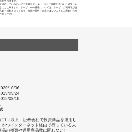
禁じております。
で掲載しているすべての情報やデータは、当社の調査に基づいた結果から
ものとなりますが、サービスへの感想については、サービスの利用者が提
見解・感想となっており、当社の見解・意見ではないことをご理解いただ
ご覧ください。
020/10/06
019/09/24
018/09/18
し
歳
年に1回以上、証券会社で投資商品を運用し
、かつインターネット経由で行っている人
商品の種類や運用商品数は問わない）