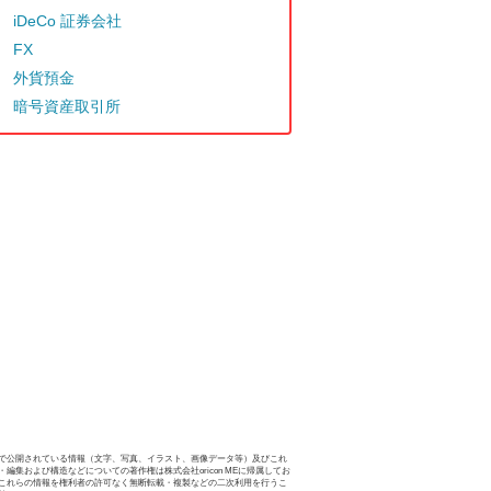
iDeCo 証券会社
FX
外貨預金
暗号資産取引所
で公開されている情報（文字、写真、イラスト、画像データ等）及びこれ
・編集および構造などについての著作権は株式会社oricon MEに帰属してお
これらの情報を権利者の許可なく無断転載・複製などの二次利用を行うこ