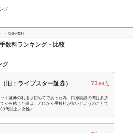
ング
版
取引手数料
引手数料ランキング・比較
ング
73
券（旧：ライブスター証券）
.98
点
ネット証券の利用は初めてであった為、口座開設の際は多少
めてから感じた事は、とにかく手数料が安いというのことで
60代以上／女性）