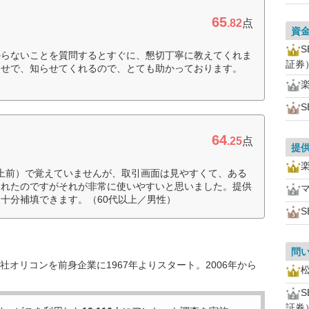
65
.82
点
資
からないことを質問するとすぐに、懇切丁寧に教えてくれま
証券
らせで、知らせてくれるので、とても助かっております。
S
64
.25
点
提
以上前）で覚えていませんが、取引画面は見やすくて、ある
されたのですがそれが非常に使いやすいと思いました。提供
十分補填できます。（60代以上／男性）
S
問
オリコンを前身企業に1967年よりスタート。2006年から
証券