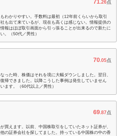
71
.26
点
もわかりやすい。手数料は最初（12年前くらいから取引
会社も出て来ているが、現在も高くは感じない。情報提供の
い情報はほぼ取引画面から引っ張ることが出来るので新たに
い。（50代／男性）
70
.05
点
になった時、株価はそれを境に大幅ダウンしました。翌日、
引復帰できました。以降こうした事例は発生していません
います。（60代以上／男性）
69
.87
点
株が買えます。以前、中国株取引をしていたネット証券が、
、他の証券会社を探してました。持っている中国株の中の香