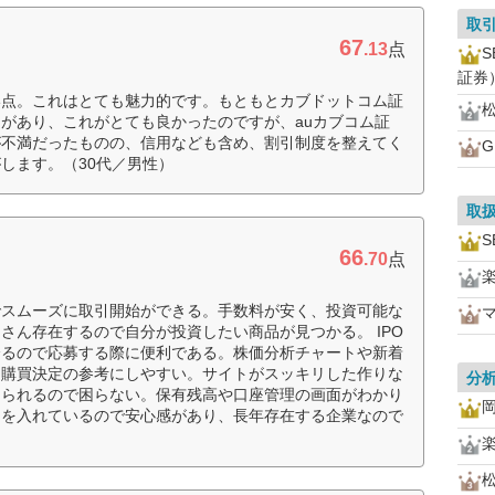
取
67
.13
点
証券
い点。これはとても魅力的です。もともとカブドットコム証
があり、これがとても良かったのですが、auカブコム証
が不満だったものの、信用なども含め、割引制度を整えてく
します。（30代／男性）
取
S
66
.70
点
でスムーズに取引開始ができる。手数料が安く、投資可能な
さん存在するので自分が投資したい商品が見つかる。 IPO
誇るので応募する際に便利である。株価分析チャートや新着
り購買決定の参考にしやすい。サイトがスッキリした作りな
分
められるので困らない。保有残高や口座管理の画面がわかり
力を入れているので安心感があり、長年存在する企業なので