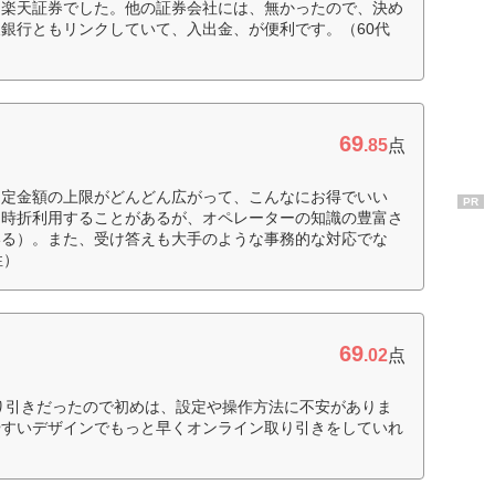
、楽天証券でした。他の証券会社には、無かったので、決め
銀行ともリンクしていて、入出金、が便利です。（60代
69
.85
点
約定金額の上限がどんどん広がって、こんなにお得でいい
PR
、時折利用することがあるが、オペレーターの知識の豊富さ
いる）。また、受け答えも大手のような事務的な対応でな
性）
69
.02
点
り引きだったので初めは、設定や操作方法に不安がありま
やすいデザインでもっと早くオンライン取り引きをしていれ