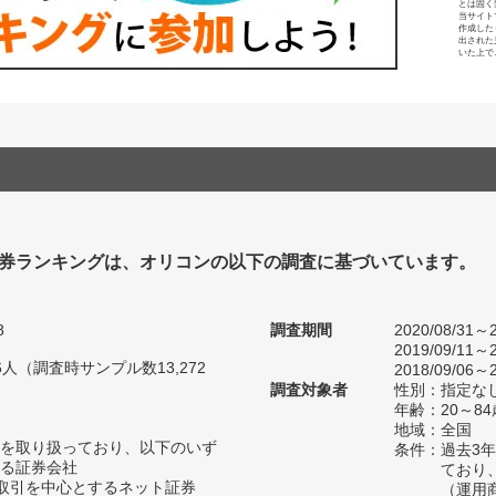
とは固く
当サイト
作成した
出された
いた上で
券ランキングは、オリコンの以下の調査に基づいています。
8
調査期間
2020/08/31～2
2019/09/11～2
16人（調査時サンプル数13,272
2018/09/06～2
調査対象者
性別：指定な
年齢：20～84
地域：全国
を取り扱っており、以下のいず
条件：過去3
る証券会社
ており
や取引を中心とするネット証券
（運用