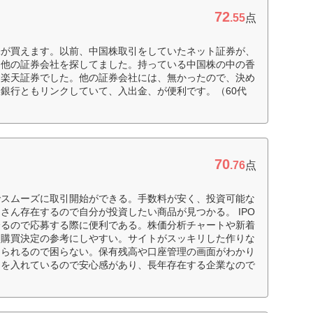
72
.55
点
株が買えます。以前、中国株取引をしていたネット証券が、
、他の証券会社を探してました。持っている中国株の中の香
、楽天証券でした。他の証券会社には、無かったので、決め
銀行ともリンクしていて、入出金、が便利です。（60代
70
.76
点
でスムーズに取引開始ができる。手数料が安く、投資可能な
さん存在するので自分が投資したい商品が見つかる。 IPO
誇るので応募する際に便利である。株価分析チャートや新着
り購買決定の参考にしやすい。サイトがスッキリした作りな
められるので困らない。保有残高や口座管理の画面がわかり
力を入れているので安心感があり、長年存在する企業なので