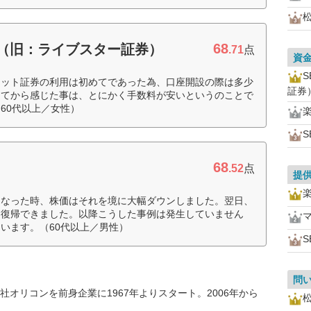
68
券（旧：ライブスター証券）
.71
点
資
ネット証券の利用は初めてであった為、口座開設の際は多少
証券
めてから感じた事は、とにかく手数料が安いというのことで
60代以上／女性）
S
68
.52
点
提
になった時、株価はそれを境に大幅ダウンしました。翌日、
引復帰できました。以降こうした事例は発生していません
います。（60代以上／男性）
S
問
オリコンを前身企業に1967年よりスタート。2006年から