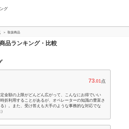
ング
版
取扱商品
扱商品ランキング・比較
グ
73
.01
点
約定金額の上限がどんどん広がって、こんなにお得でいい
、時折利用することがあるが、オペレーターの知識の豊富さ
いる）。また、受け答えも大手のような事務的な対応でな
性）