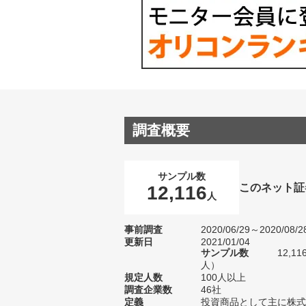
調査概要
サンプル数
このネット証
12,116
人
事前調査
2020/06/29～2020/08/2
更新日
2021/01/04
サンプル数
12,1
人）
規定人数
100人以上
調査企業数
46社
定義
投資商品として主に株式