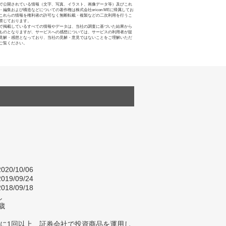
で公開されている情報（文字、写真、イラスト、画像データ等）及びこれ
・編集および構造などについての著作権は株式会社oricon MEに帰属してお
これらの情報を権利者の許可なく無断転載・複製などの二次利用を行うこ
禁じております。
で掲載しているすべての情報やデータは、当社の調査に基づいた結果から
ものとなりますが、サービスへの感想については、サービスの利用者が提
見解・感想となっており、当社の見解・意見ではないことをご理解いただ
ご覧ください。
020/10/06
019/09/24
018/09/18
し
歳
年に1回以上、証券会社で投資商品を運用し