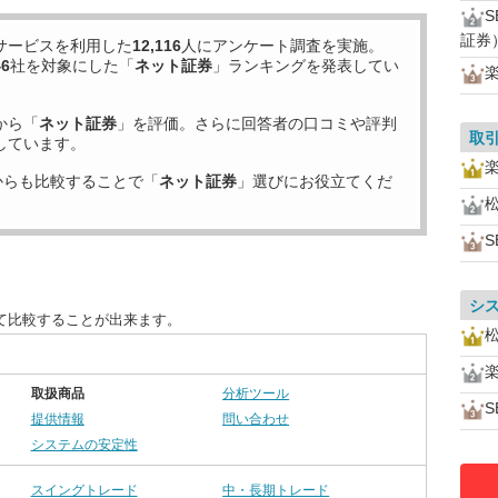
証券
サービスを利用した
12,116
人にアンケート調査を実施。
46
社を対象にした「
ネット証券
」ランキングを発表してい
から「
ネット証券
」を評価。さらに回答者の口コミや評判
取
しています。
からも比較することで「
ネット証券
」選びにお役立てくだ
S
シ
て比較することが出来ます。
取扱商品
分析ツール
S
提供情報
問い合わせ
システムの安定性
スイングトレード
中・長期トレード