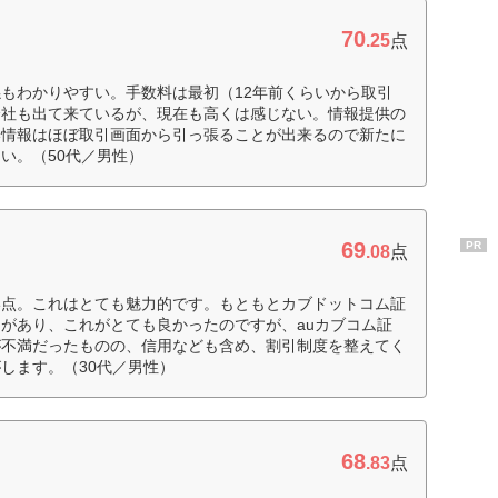
70
.25
点
もわかりやすい。手数料は最初（12年前くらいから取引
会社も出て来ているが、現在も高くは感じない。情報提供の
い情報はほぼ取引画面から引っ張ることが出来るので新たに
い。（50代／男性）
69
PR
.08
点
い点。これはとても魅力的です。もともとカブドットコム証
があり、これがとても良かったのですが、auカブコム証
が不満だったものの、信用なども含め、割引制度を整えてく
します。（30代／男性）
68
.83
点