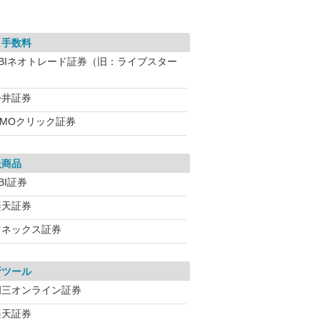
引手数料
SBIネオトレード証券（旧：ライブスター
）
松井証券
GMOクリック証券
扱商品
BI証券
楽天証券
マネックス証券
析ツール
岡三オンライン証券
楽天証券