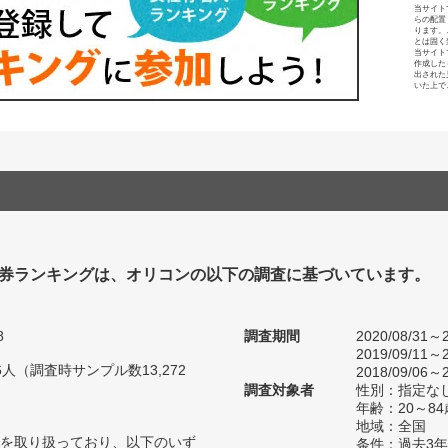
当サイト
らの配置
ります。
とは固く
当サイト
作成した
出された
いた上で
券ランキングは、オリコンの以下の調査に基づいています。
8
調査期間
2020/08/31～2
2019/09/11～2
16人（調査時サンプル数13,272
2018/09/06～2
調査対象者
性別：指定な
年齢：20～84
地域：全国
を取り扱っており、以下のいず
条件：過去3