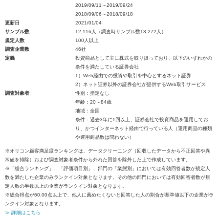
2019/09/11～2019/09/24
2018/09/06～2018/09/18
更新日
2021/01/04
サンプル数
12,116人（調査時サンプル数13,272人）
規定人数
100人以上
調査企業数
46社
定義
投資商品として主に株式を取り扱っており、以下のいずれかの
条件を満たしている証券会社
1）Web経由での投資や取引を中心とするネット証券
2）ネット証券以外の証券会社が提供するWeb取引サービス
調査対象者
性別：指定なし
年齢：20～84歳
地域：全国
条件：過去3年に1回以上、証券会社で投資商品を運用してお
り、かつインターネット経由で行っている人（運用商品の種類
や運用商品数は問わない）
※オリコン顧客満足度ランキングは、データクリーニング（回収したデータから不正回答や異
常値を排除）および調査対象者条件から外れた回答を除外した上で作成しています。
※「総合ランキング」、「評価項目別」、部門の「業態別」においては有効回答者数が規定人
数を満たした企業のみランクイン対象となります。その他の部門においては有効回答者数が規
定人数の半数以上の企業がランクイン対象となります。
※総合得点が60.00点以上で、他人に薦めたくないと回答した人の割合が基準値以下の企業がラ
ンクイン対象となります。
≫ 詳細はこちら