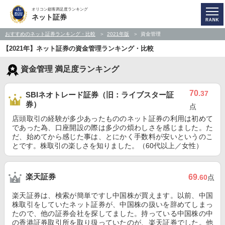
オリコン顧客満足度ランキング
ネット証券
おすすめのネット証券ランキング・比較
2021年版
資金管理
【2021年】ネット証券の資金管理ランキング・比較
資金管理 満足度ランキング
70
.37
SBIネオトレード証券（旧：ライブスター証
券）
点
店頭取引の経験が多少あったもののネット証券の利用は初めて
であった為、口座開設の際は多少の煩わしさを感じました。た
だ、始めてから感じた事は、とにかく手数料が安いというのこ
とです。株取引の楽しさを知りました。（60代以上／女性）
楽天証券
69
.60
点
楽天証券は、検索が簡単ですし中国株が買えます。以前、中国
株取引をしていたネット証券が、中国株の扱いを辞めてしまっ
たので、他の証券会社を探してました。持っている中国株の中
の香港証券取引所を取り扱っていたのが、楽天証券でした。他