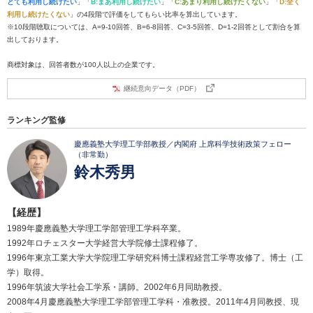
とても利用し続けたい
」「
B:まあ利用し続けたい
」「
C:あまり利用し続けたくない
」「
D:全く
利用し続けたくない
」の4段階で評価をしてもらい比率を算出しています。
※10段階聴取については、A=9-10回答、B=6-8回答、C=3-5回答、D=1-2回答として割合を算
出しております。
商標対象は、回答者数が100人以上の企業です。
継続意向データ（PDF）
ランキング監修
慶應義塾大学理工学部教授／内閣府 上席科学技術政策フェロー
（非常勤）
鈴木秀男
【経歴】
1989年慶應義塾大学理工学部管理工学科卒業。
1992年ロチェスター大学経営大学院修士課程修了。
1996年東京工業大学大学院理工学研究科博士課程経営工学専攻修了。博士（工
学）取得。
1996年筑波大学社会工学系・講師。2002年6月同助教授。
2008年4月慶應義塾大学理工学部管理工学科・准教授。2011年4月同教授、現