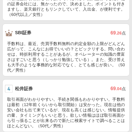
の証券会社には、無かったので、決めました。ポイントも付き
ますし、楽天銀行ともリンクしていて、入出金、が便利です。
（60代以上／女性）
SBI証券
69
.26
点
手数料は、最近、売買手数料無料の約定金額の上限がどんどん
広がって、こんなにお得でいいの？とビックリする。問い合わ
せは、時折利用することがあるが、オペレーターの知識の豊富
さはすごいと思う（しっかり勉強している）。また、受け答え
も大手のような事務的な対応でなく、とても感じが良い。（50
代／男性）
松井証券
69
.04
点
取引画面がわかりやすい。手続き関係もわかりやすい。手数料
は最初（12年前くらいから取引開始）は安かった。現在は他の
安い会社も出て来ているが、現在も高くは感じない。情報提供
の量、タイミングもいいと思う。欲しい情報はほぼ取引画面か
ら引っ張ることが出来るので新たに検索サイトで調べることは
ほとんどない。（50代／男性）