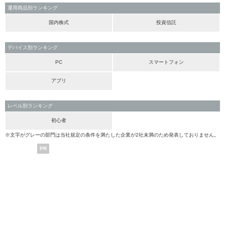
運用商品別ランキング
国内株式
投資信託
デバイス別ランキング
PC
スマートフォン
アプリ
レベル別ランキング
初心者
※文字がグレーの部門は当社規定の条件を満たした企業が2社未満のため発表しておりません。
PR