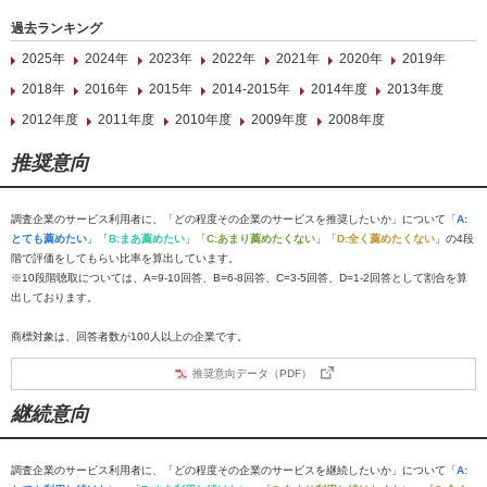
過去ランキング
2025年
2024年
2023年
2022年
2021年
2020年
2019年
2018年
2016年
2015年
2014-2015年
2014年度
2013年度
2012年度
2011年度
2010年度
2009年度
2008年度
推奨意向
調査企業のサービス利用者に、「どの程度その企業のサービスを推奨したいか」について「
A:
とても薦めたい
」「
B:まあ薦めたい
」「
C:あまり薦めたくない
」「
D:全く薦めたくない
」の4段
階で評価をしてもらい比率を算出しています。
※10段階聴取については、A=9-10回答、B=6-8回答、C=3-5回答、D=1-2回答として割合を算
出しております。
商標対象は、回答者数が100人以上の企業です。
推奨意向データ（PDF）
継続意向
調査企業のサービス利用者に、「どの程度その企業のサービスを継続したいか」について「
A: