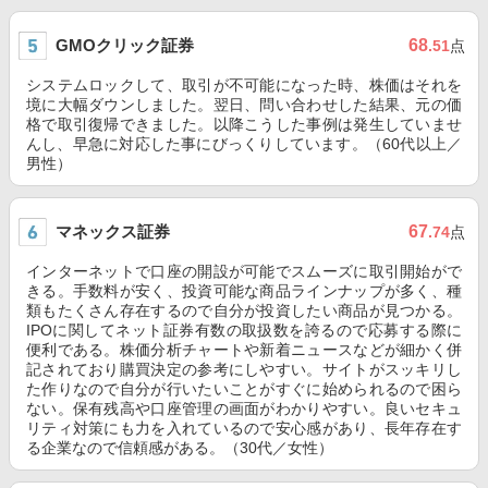
GMOクリック証券
68
.51
点
システムロックして、取引が不可能になった時、株価はそれを
境に大幅ダウンしました。翌日、問い合わせした結果、元の価
格で取引復帰できました。以降こうした事例は発生していませ
んし、早急に対応した事にびっくりしています。（60代以上／
男性）
マネックス証券
67
.74
点
インターネットで口座の開設が可能でスムーズに取引開始がで
きる。手数料が安く、投資可能な商品ラインナップが多く、種
類もたくさん存在するので自分が投資したい商品が見つかる。
IPOに関してネット証券有数の取扱数を誇るので応募する際に
便利である。株価分析チャートや新着ニュースなどが細かく併
記されており購買決定の参考にしやすい。サイトがスッキリし
た作りなので自分が行いたいことがすぐに始められるので困ら
ない。保有残高や口座管理の画面がわかりやすい。良いセキュ
リティ対策にも力を入れているので安心感があり、長年存在す
る企業なので信頼感がある。（30代／女性）