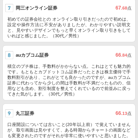
岡三オンライン証券
67
.68
点
初めての証券会社との オンライン取り引きだったので初めは、
設定や操作方法に不安がありましたが、わかりやすい説明文
と、見やすいデザインでもっと早くオンライン取り引きをして
いればと感じました。（30代／男性）
auカブコム証券
66
.84
点
積立のプチ株は、手数料がかからない点。これはとても魅力的
です。もともとカブドットコム証券だったときは株主優待で手
数料割引があり、これがとても良かったのですが、auカブコム
証券に代わってから少しの間は手数料が不満だったものの、信
用なども含め、割引制度を整えてくれているので前並みに戻っ
てきた気がします。（30代／男性）
丸三証券
66
.13
点
口座開設については古いこと(20年以上前）で覚えていません
が、取引画面は見やすくて、ある時期からチャートの画面など
も変更されたのですがそれが非常に使いやすいと思いました。