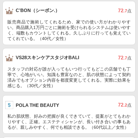
C’BON（シーボン.）
72
.7
点
販売商品で施術してくれるため、家での使い方がわかりやす
い。商品購入1万円ごとに施術を受けられるシステムは使いやす
く、端数もカウントしてくれる。久しぶりに行っても覚えてい
てくれている。（40代／女性）
VS28スキンケアスタジオBALI
72
.7
点
スタッフの対応が誰が入ってもいつ行ってもどこの店舗でも丁
寧で、心地がいい。知識も豊富なのと、肌の状態によって契約
済みでもオプション内容を都度変更してくれる。実際に効果を
感じる。（30代／女性）
72
POLA THE BEAUTY
.2
点
私の肌状態、好みの把握が良くできていて、提案がとてもわか
りやすく、正確。エステティシャンが、長い付き合いの事もあ
るが、親しみやすく、何でも相談できる。（60代以上／女性）