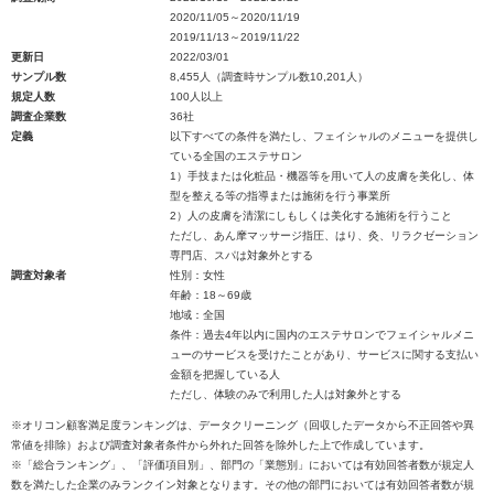
2020/11/05～2020/11/19
2019/11/13～2019/11/22
更新日
2022/03/01
サンプル数
8,455人（調査時サンプル数10,201人）
規定人数
100人以上
調査企業数
36社
定義
以下すべての条件を満たし、フェイシャルのメニューを提供し
ている全国のエステサロン
1）手技または化粧品・機器等を用いて人の皮膚を美化し、体
型を整える等の指導または施術を行う事業所
2）人の皮膚を清潔にしもしくは美化する施術を行うこと
ただし、あん摩マッサージ指圧、はり、灸、リラクゼーション
専門店、スパは対象外とする
調査対象者
性別：女性
年齢：18～69歳
地域：全国
条件：過去4年以内に国内のエステサロンでフェイシャルメニ
ューのサービスを受けたことがあり、サービスに関する支払い
金額を把握している人
ただし、体験のみで利用した人は対象外とする
※オリコン顧客満足度ランキングは、データクリーニング（回収したデータから不正回答や異
常値を排除）および調査対象者条件から外れた回答を除外した上で作成しています。
※「総合ランキング」、「評価項目別」、部門の「業態別」においては有効回答者数が規定人
数を満たした企業のみランクイン対象となります。その他の部門においては有効回答者数が規