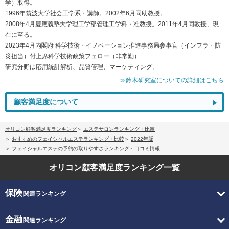
学）取得。
1996年筑波大学社会工学系・講師。2002年6月同助教授。
2008年4月慶應義塾大学理工学部管理工学科・准教授。2011年4月同教授、現
在に至る。
2023年4月内閣府 科学技術・イノベーション推進事務局参事官（インフラ・防
災担当）付上席科学技術政策フェロー（非常勤）
研究分野は応用統計解析、品質管理、マーケティング。
≫鈴木研究室についての詳細はこちら
顧客満足度について
オリコン顧客満足度ランキング
エステサロンランキング・比較
おすすめのフェイシャルエステランキング・比較
2022年版
フェイシャルエステの予約の取りやすさランキング・口コミ情報
オリコン顧客満足度
ランキング一覧
保険
関連ランキング
金融
関連ランキング