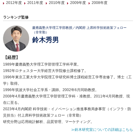
2012年度
2011年度
2010年度
2009年度
2008年度
ランキング監修
慶應義塾大学理工学部教授／内閣府 上席科学技術政策フェロー
（非常勤）
鈴木秀男
【経歴】
1989年慶應義塾大学理工学部管理工学科卒業。
1992年ロチェスター大学経営大学院修士課程修了。
1996年東京工業大学大学院理工学研究科博士課程経営工学専攻修了。博士（工
学）取得。
1996年筑波大学社会工学系・講師。2002年6月同助教授。
2008年4月慶應義塾大学理工学部管理工学科・准教授。2011年4月同教授、現
在に至る。
2023年4月内閣府 科学技術・イノベーション推進事務局参事官（インフラ・防
災担当）付上席科学技術政策フェロー（非常勤）
研究分野は応用統計解析、品質管理、マーケティング。
≫鈴木研究室についての詳細はこちら