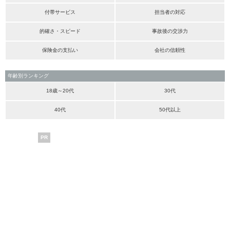
付帯サービス
担当者の対応
的確さ・スピード
事故後の交渉力
保険金の支払い
会社の信頼性
年齢別ランキング
18歳～20代
30代
40代
50代以上
PR