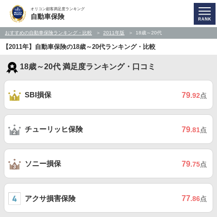
オリコン顧客満足度ランキング
自動車保険
おすすめの自動車保険ランキング・比較
2011年版
18歳～20代
【2011年】自動車保険の18歳～20代ランキング・比較
18歳～20代 満足度ランキング・口コミ
SBI損保
79
.92
点
チューリッヒ保険
79
.81
点
ソニー損保
79
.75
点
アクサ損害保険
77
.86
点