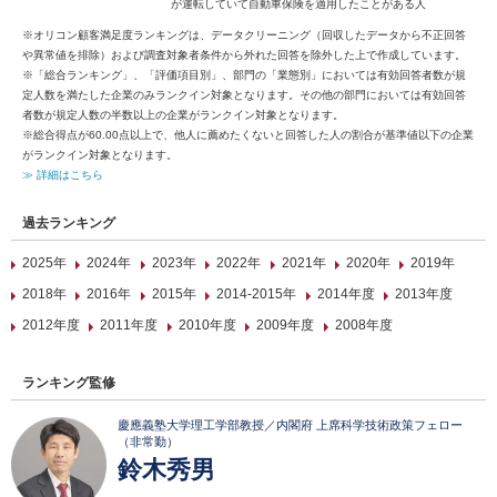
が運転していて自動車保険を適用したことがある人
※オリコン顧客満足度ランキングは、データクリーニング（回収したデータから不正回答
や異常値を排除）および調査対象者条件から外れた回答を除外した上で作成しています。
※「総合ランキング」、「評価項目別」、部門の「業態別」においては有効回答者数が規
定人数を満たした企業のみランクイン対象となります。その他の部門においては有効回答
者数が規定人数の半数以上の企業がランクイン対象となります。
※総合得点が60.00点以上で、他人に薦めたくないと回答した人の割合が基準値以下の企業
がランクイン対象となります。
≫ 詳細はこちら
過去ランキング
2025年
2024年
2023年
2022年
2021年
2020年
2019年
2018年
2016年
2015年
2014-2015年
2014年度
2013年度
2012年度
2011年度
2010年度
2009年度
2008年度
ランキング監修
慶應義塾大学理工学部教授／内閣府 上席科学技術政策フェロー
（非常勤）
鈴木秀男