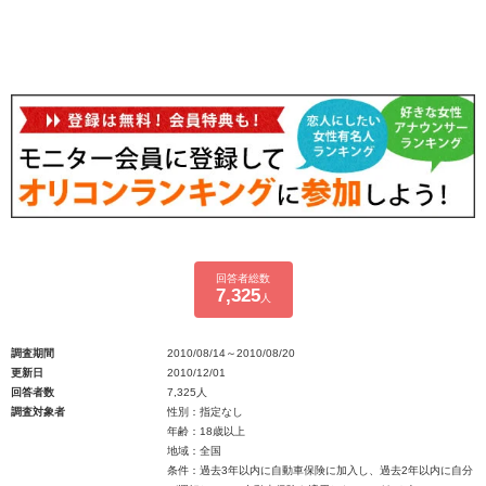
回答者総数
7,325
人
調査期間
2010/08/14～2010/08/20
更新日
2010/12/01
回答者数
7,325人
調査対象者
性別：指定なし
年齢：18歳以上
地域：全国
条件：過去3年以内に自動車保険に加入し、過去2年以内に自分