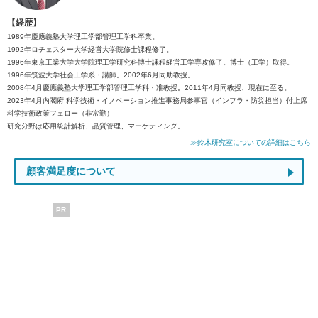
【経歴】
1989年慶應義塾大学理工学部管理工学科卒業。
1992年ロチェスター大学経営大学院修士課程修了。
1996年東京工業大学大学院理工学研究科博士課程経営工学専攻修了。博士（工学）取得。
1996年筑波大学社会工学系・講師。2002年6月同助教授。
2008年4月慶應義塾大学理工学部管理工学科・准教授。2011年4月同教授、現在に至る。
2023年4月内閣府 科学技術・イノベーション推進事務局参事官（インフラ・防災担当）付上席
科学技術政策フェロー（非常勤）
研究分野は応用統計解析、品質管理、マーケティング。
≫鈴木研究室についての詳細はこちら
顧客満足度について
PR