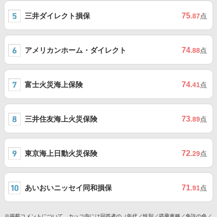
三井ダイレクト損保
75
.87
点
アメリカンホーム・ダイレクト
74
.88
点
富士火災海上保険
74
.41
点
三井住友海上火災保険
73
.89
点
東京海上日動火災保険
72
.29
点
あいおいニッセイ同和損保
71
.91
点
※掲載コメントについて、カッコ内には回答者の（年代／性別／搭乗車種／免許の色／