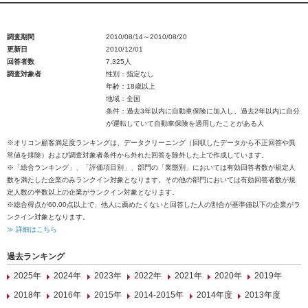
調査期間
2010/08/14～2010/08/20
更新日
2010/12/01
回答者数
7,325人
調査対象者
性別：指定なし
年齢：18歳以上
地域：全国
条件：過去3年以内に自動車保険に加入し、過去2年以内に自分
が運転していて自動車保険を適用したことがある人
※オリコン顧客満足度ランキングは、データクリーニング（回収したデータから不正回答や異
常値を排除）および調査対象者条件から外れた回答を除外した上で作成しています。
※「総合ランキング」、「評価項目別」、部門の「業態別」においては有効回答者数が規定人
数を満たした企業のみランクイン対象となります。その他の部門においては有効回答者数が規
定人数の半数以上の企業がランクイン対象となります。
※総合得点が60.00点以上で、他人に薦めたくないと回答した人の割合が基準値以下の企業がラ
ンクイン対象となります。
≫ 詳細はこちら
過去ランキング
2025年
2024年
2023年
2022年
2021年
2020年
2019年
2018年
2016年
2015年
2014-2015年
2014年度
2013年度