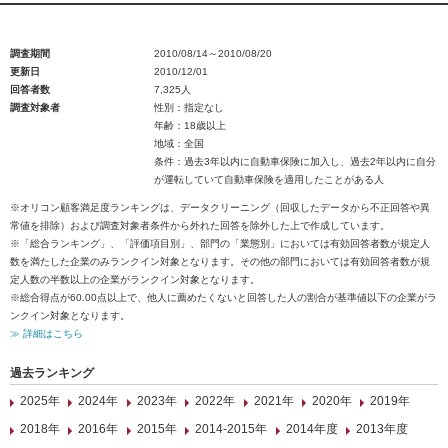
調査期間
2010/08/14～2010/08/20
更新日
2010/12/01
回答者数
7,325人
調査対象者
性別：指定なし
年齢：18歳以上
地域：全国
条件：過去3年以内に自動車保険に加入し、過去2年以内に自分
が運転していて自動車保険を適用したことがある人
※オリコン顧客満足度ランキングは、データクリーニング（回収したデータから不正回答や異
常値を排除）および調査対象者条件から外れた回答を除外した上で作成しています。
※「総合ランキング」、「評価項目別」、部門の「業態別」においては有効回答者数が規定人
数を満たした企業のみランクイン対象となります。その他の部門においては有効回答者数が規
定人数の半数以上の企業がランクイン対象となります。
※総合得点が60.00点以上で、他人に薦めたくないと回答した人の割合が基準値以下の企業がラ
ンクイン対象となります。
≫ 詳細はこちら
過去ランキング
2025年
2024年
2023年
2022年
2021年
2020年
2019年
2018年
2016年
2015年
2014-2015年
2014年度
2013年度