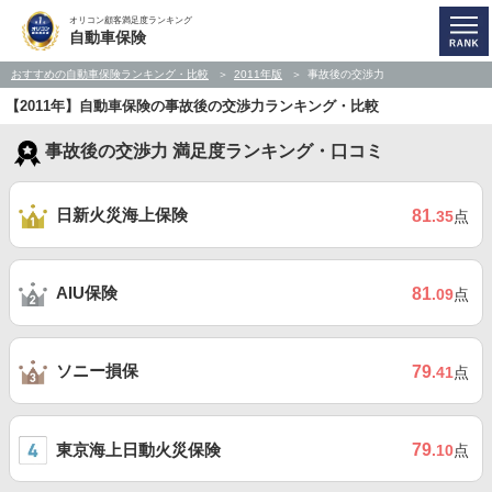
オリコン顧客満足度ランキング
自動車保険
おすすめの自動車保険ランキング・比較
2011年版
事故後の交渉力
【2011年】自動車保険の事故後の交渉力ランキング・比較
事故後の交渉力 満足度ランキング・口コミ
日新火災海上保険
81
.35
点
AIU保険
81
.09
点
ソニー損保
79
.41
点
東京海上日動火災保険
79
.10
点