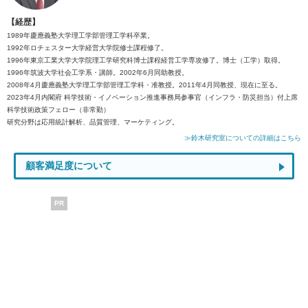
【経歴】
1989年慶應義塾大学理工学部管理工学科卒業。
1992年ロチェスター大学経営大学院修士課程修了。
1996年東京工業大学大学院理工学研究科博士課程経営工学専攻修了。博士（工学）取得。
1996年筑波大学社会工学系・講師。2002年6月同助教授。
2008年4月慶應義塾大学理工学部管理工学科・准教授。2011年4月同教授、現在に至る。
2023年4月内閣府 科学技術・イノベーション推進事務局参事官（インフラ・防災担当）付上席
科学技術政策フェロー（非常勤）
研究分野は応用統計解析、品質管理、マーケティング。
≫鈴木研究室についての詳細はこちら
顧客満足度について
PR