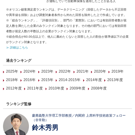
が運転していて自動車保険を適用したことがある人
※オリコン顧客満足度ランキングは、データクリーニング（回収したデータから不正回答
や異常値を排除）および調査対象者条件から外れた回答を除外した上で作成しています。
※「総合ランキング」、「評価項目別」、部門の「業態別」においては有効回答者数が規
定人数を満たした企業のみランクイン対象となります。その他の部門においては有効回答
者数が規定人数の半数以上の企業がランクイン対象となります。
※総合得点が60.00点以上で、他人に薦めたくないと回答した人の割合が基準値以下の企業
がランクイン対象となります。
≫ 詳細はこちら
過去ランキング
2025年
2024年
2023年
2022年
2021年
2020年
2019年
2018年
2016年
2015年
2014-2015年
2014年度
2013年度
2012年度
2011年度
2010年度
2009年度
2008年度
ランキング監修
慶應義塾大学理工学部教授／内閣府 上席科学技術政策フェロー
（非常勤）
鈴木秀男