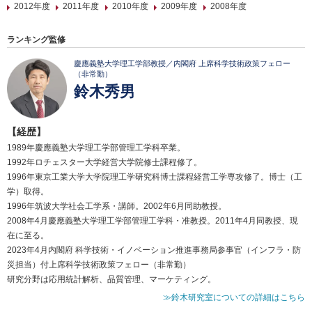
2012年度
2011年度
2010年度
2009年度
2008年度
ランキング監修
慶應義塾大学理工学部教授／内閣府 上席科学技術政策フェロー
（非常勤）
鈴木秀男
【経歴】
1989年慶應義塾大学理工学部管理工学科卒業。
1992年ロチェスター大学経営大学院修士課程修了。
1996年東京工業大学大学院理工学研究科博士課程経営工学専攻修了。博士（工
学）取得。
1996年筑波大学社会工学系・講師。2002年6月同助教授。
2008年4月慶應義塾大学理工学部管理工学科・准教授。2011年4月同教授、現
在に至る。
2023年4月内閣府 科学技術・イノベーション推進事務局参事官（インフラ・防
災担当）付上席科学技術政策フェロー（非常勤）
研究分野は応用統計解析、品質管理、マーケティング。
≫鈴木研究室についての詳細はこちら