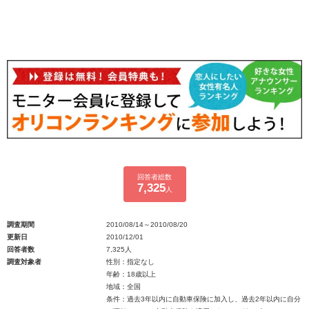
回答者総数
7,325
人
調査期間
2010/08/14～2010/08/20
更新日
2010/12/01
回答者数
7,325人
調査対象者
性別：指定なし
年齢：18歳以上
地域：全国
条件：過去3年以内に自動車保険に加入し、過去2年以内に自分