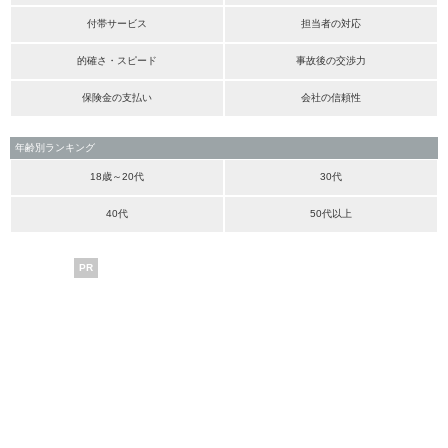
付帯サービス
担当者の対応
的確さ・スピード
事故後の交渉力
保険金の支払い
会社の信頼性
年齢別ランキング
18歳～20代
30代
40代
50代以上
PR