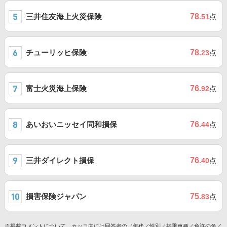
三井住友海上火災保険
78
.51
点
チューリッヒ保険
78
.23
点
富士火災海上保険
76
.92
点
あいおいニッセイ同和損保
76
.44
点
三井ダイレクト損保
76
.40
点
損害保険ジャパン
75
.83
点
※掲載コメントについて、カッコ内には回答者の（年代／性別／搭乗車種／免許の色／