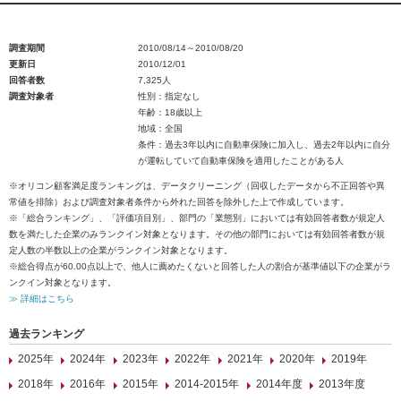
調査期間
2010/08/14～2010/08/20
更新日
2010/12/01
回答者数
7,325人
調査対象者
性別：指定なし
年齢：18歳以上
地域：全国
条件：過去3年以内に自動車保険に加入し、過去2年以内に自分
が運転していて自動車保険を適用したことがある人
※オリコン顧客満足度ランキングは、データクリーニング（回収したデータから不正回答や異
常値を排除）および調査対象者条件から外れた回答を除外した上で作成しています。
※「総合ランキング」、「評価項目別」、部門の「業態別」においては有効回答者数が規定人
数を満たした企業のみランクイン対象となります。その他の部門においては有効回答者数が規
定人数の半数以上の企業がランクイン対象となります。
※総合得点が60.00点以上で、他人に薦めたくないと回答した人の割合が基準値以下の企業がラ
ンクイン対象となります。
≫ 詳細はこちら
過去ランキング
2025年
2024年
2023年
2022年
2021年
2020年
2019年
2018年
2016年
2015年
2014-2015年
2014年度
2013年度