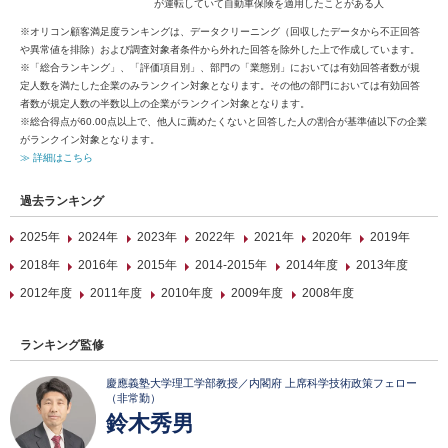
が運転していて自動車保険を適用したことがある人
※オリコン顧客満足度ランキングは、データクリーニング（回収したデータから不正回答
や異常値を排除）および調査対象者条件から外れた回答を除外した上で作成しています。
※「総合ランキング」、「評価項目別」、部門の「業態別」においては有効回答者数が規
定人数を満たした企業のみランクイン対象となります。その他の部門においては有効回答
者数が規定人数の半数以上の企業がランクイン対象となります。
※総合得点が60.00点以上で、他人に薦めたくないと回答した人の割合が基準値以下の企業
がランクイン対象となります。
≫ 詳細はこちら
過去ランキング
2025年
2024年
2023年
2022年
2021年
2020年
2019年
2018年
2016年
2015年
2014-2015年
2014年度
2013年度
2012年度
2011年度
2010年度
2009年度
2008年度
ランキング監修
慶應義塾大学理工学部教授／内閣府 上席科学技術政策フェロー
（非常勤）
鈴木秀男