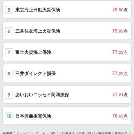
東京海上日動火災保険
79
.56
点
三井住友海上火災保険
79
.03
点
富士火災海上保険
77
.23
点
三井ダイレクト損保
77
.22
点
あいおいニッセイ同和損保
77
.21
点
日本興亜損害保険
76
.63
点
※掲載コメントについて、カッコ内には回答者の（年代／性別／搭乗車種／免許の色／