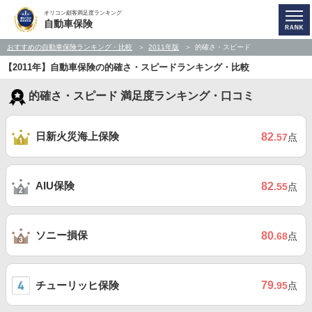
オリコン顧客満足度ランキング
自動車保険
おすすめの自動車保険ランキング・比較
2011年版
的確さ・スピード
【2011年】自動車保険の的確さ・スピードランキング・比較
的確さ・スピード 満足度ランキング・口コミ
日新火災海上保険
82
.57
点
AIU保険
82
.55
点
ソニー損保
80
.68
点
チューリッヒ保険
79
.95
点