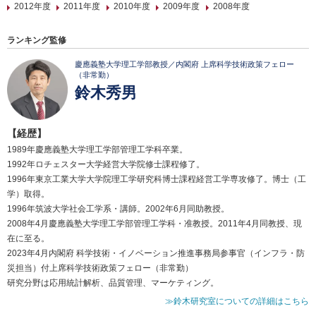
2012年度
2011年度
2010年度
2009年度
2008年度
ランキング監修
慶應義塾大学理工学部教授／内閣府 上席科学技術政策フェロー
（非常勤）
鈴木秀男
【経歴】
1989年慶應義塾大学理工学部管理工学科卒業。
1992年ロチェスター大学経営大学院修士課程修了。
1996年東京工業大学大学院理工学研究科博士課程経営工学専攻修了。博士（工
学）取得。
1996年筑波大学社会工学系・講師。2002年6月同助教授。
2008年4月慶應義塾大学理工学部管理工学科・准教授。2011年4月同教授、現
在に至る。
2023年4月内閣府 科学技術・イノベーション推進事務局参事官（インフラ・防
災担当）付上席科学技術政策フェロー（非常勤）
研究分野は応用統計解析、品質管理、マーケティング。
≫鈴木研究室についての詳細はこちら