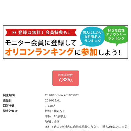
回答者総数
7,325
人
調査期間
2010/08/14～2010/08/20
更新日
2010/12/01
回答者数
7,325人
調査対象者
性別：指定なし
年齢：18歳以上
地域：全国
条件：過去3年以内に自動車保険に加入し、過去2年以内に自分