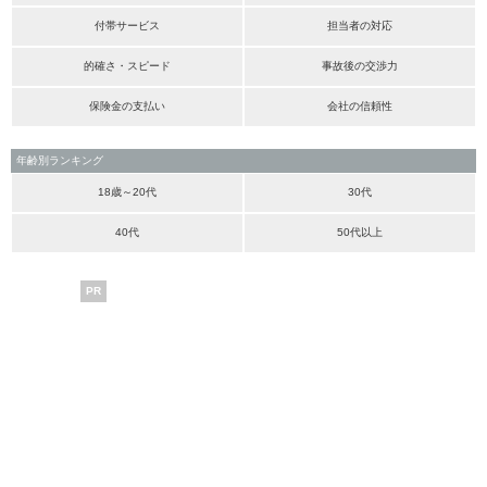
付帯サービス
担当者の対応
的確さ・スピード
事故後の交渉力
保険金の支払い
会社の信頼性
年齢別ランキング
18歳～20代
30代
40代
50代以上
PR