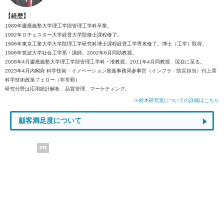
【経歴】
1989年慶應義塾大学理工学部管理工学科卒業。
1992年ロチェスター大学経営大学院修士課程修了。
1996年東京工業大学大学院理工学研究科博士課程経営工学専攻修了。博士（工学）取得。
1996年筑波大学社会工学系・講師。2002年6月同助教授。
2008年4月慶應義塾大学理工学部管理工学科・准教授。2011年4月同教授、現在に至る。
2023年4月内閣府 科学技術・イノベーション推進事務局参事官（インフラ・防災担当）付上席
科学技術政策フェロー（非常勤）
研究分野は応用統計解析、品質管理、マーケティング。
≫鈴木研究室についての詳細はこちら
顧客満足度について
PR