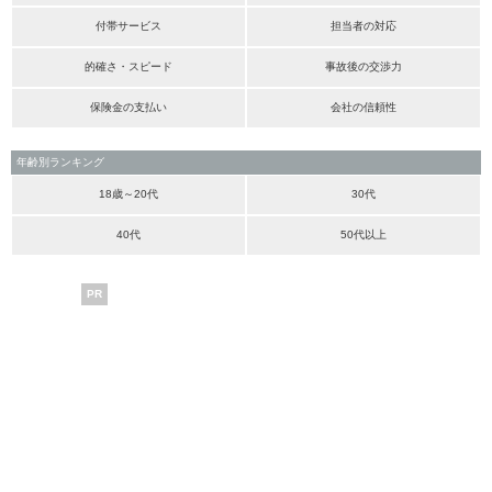
付帯サービス
担当者の対応
的確さ・スピード
事故後の交渉力
保険金の支払い
会社の信頼性
年齢別ランキング
18歳～20代
30代
40代
50代以上
PR