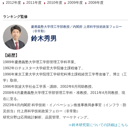
2012年度
2011年度
2010年度
2009年度
2008年度
ランキング監修
慶應義塾大学理工学部教授／内閣府 上席科学技術政策フェロー
（非常勤）
鈴木秀男
【経歴】
1989年慶應義塾大学理工学部管理工学科卒業。
1992年ロチェスター大学経営大学院修士課程修了。
1996年東京工業大学大学院理工学研究科博士課程経営工学専攻修了。博士（工
学）取得。
1996年筑波大学社会工学系・講師。2002年6月同助教授。
2008年4月慶應義塾大学理工学部管理工学科・准教授。2011年4月同教授、現
在に至る。
2023年4月内閣府 科学技術・イノベーション推進事務局参事官（インフラ・防
災担当）付上席科学技術政策フェロー（非常勤）
研究分野は応用統計解析、品質管理、マーケティング。
≫鈴木研究室についての詳細はこちら