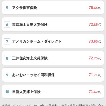
アクサ損害保険
76
.65
点
東京海上日動火災保険
73
.85
点
アメリカンホーム・ダイレクト
73
.65
点
三井住友海上火災保険
72
.75
点
あいおいニッセイ同和損保
71
.71
点
日新火災海上保険
71
.62
点
※掲載コメントについて、カッコ内には回答者の（年代／性別／搭乗車種／免許の色／