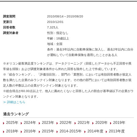
調査期間
2010/08/14～2010/08/20
更新日
2010/12/01
回答者数
7,325人
調査対象者
性別：指定なし
年齢：18歳以上
地域：全国
条件：過去3年以内に自動車保険に加入し、過去2年以内に自分
が運転していて自動車保険を適用したことがある人
※オリコン顧客満足度ランキングは、データクリーニング（回収したデータから不正回答や異
常値を排除）および調査対象者条件から外れた回答を除外した上で作成しています。
※「総合ランキング」、「評価項目別」、部門の「業態別」においては有効回答者数が規定人
数を満たした企業のみランクイン対象となります。その他の部門においては有効回答者数が規
定人数の半数以上の企業がランクイン対象となります。
※総合得点が60.00点以上で、他人に薦めたくないと回答した人の割合が基準値以下の企業がラ
ンクイン対象となります。
≫ 詳細はこちら
過去ランキング
2025年
2024年
2023年
2022年
2021年
2020年
2019年
2018年
2016年
2015年
2014-2015年
2014年度
2013年度