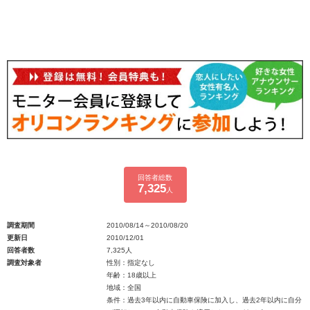
回答者総数
7,325
人
調査期間
2010/08/14～2010/08/20
更新日
2010/12/01
回答者数
7,325人
調査対象者
性別：指定なし
年齢：18歳以上
地域：全国
条件：過去3年以内に自動車保険に加入し、過去2年以内に自分