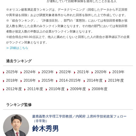
が運転していて自動車保険を適用したことがある人
※オリコン顧客満足度ランキングは、データクリーニング（回収したデータから不正回答
や異常値を排除）および調査対象者条件から外れた回答を除外した上で作成しています。
※「総合ランキング」、「評価項目別」、部門の「業態別」においては有効回答者数が規
定人数を満たした企業のみランクイン対象となります。その他の部門においては有効回答
者数が規定人数の半数以上の企業がランクイン対象となります。
※総合得点が60.00点以上で、他人に薦めたくないと回答した人の割合が基準値以下の企業
がランクイン対象となります。
≫ 詳細はこちら
過去ランキング
2025年
2024年
2023年
2022年
2021年
2020年
2019年
2018年
2016年
2015年
2014-2015年
2014年度
2013年度
2012年度
2011年度
2010年度
2009年度
2008年度
ランキング監修
慶應義塾大学理工学部教授／内閣府 上席科学技術政策フェロー
（非常勤）
鈴木秀男