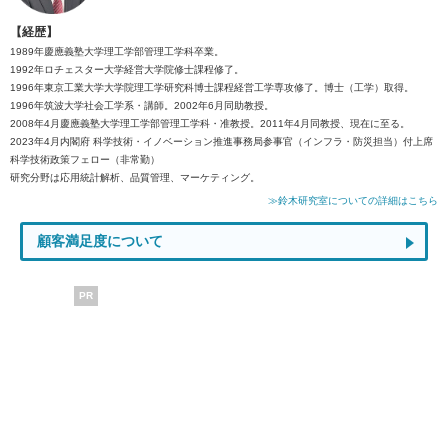
【経歴】
1989年慶應義塾大学理工学部管理工学科卒業。
1992年ロチェスター大学経営大学院修士課程修了。
1996年東京工業大学大学院理工学研究科博士課程経営工学専攻修了。博士（工学）取得。
1996年筑波大学社会工学系・講師。2002年6月同助教授。
2008年4月慶應義塾大学理工学部管理工学科・准教授。2011年4月同教授、現在に至る。
2023年4月内閣府 科学技術・イノベーション推進事務局参事官（インフラ・防災担当）付上席
科学技術政策フェロー（非常勤）
研究分野は応用統計解析、品質管理、マーケティング。
≫鈴木研究室についての詳細はこちら
顧客満足度について
PR