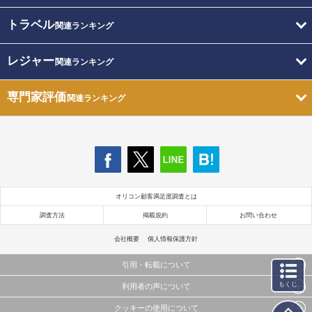
トラベル
関連ランキング
レジャー
関連ランキング
専門家評価
関連ランキング
オリコン顧客満足度調査とは
調査方法
掲載規約
お問い合わせ
会社概要
個人情報保護方針
引用・転載について
もくじ
利用者の声について
当サイトで公開されている情報（文字、写真、イラスト、画像データ等）及びこれらの配置・
編集および構造などについての著作権は株式会社oricon MEに帰属しております。
クッキーの使用について
当サイトに掲載している内容はすべてサービスの利用者が提出された見解・感想です。