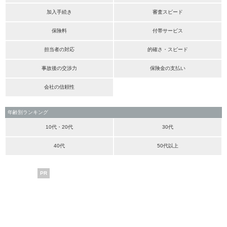
加入手続き
審査スピード
保険料
付帯サービス
担当者の対応
的確さ・スピード
事故後の交渉力
保険金の支払い
会社の信頼性
年齢別ランキング
10代・20代
30代
40代
50代以上
PR