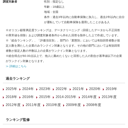
調査対象者
性別：指定なし
年齢：18歳以上
地域：全国
条件：過去3年以内に自動車保険に加入し、過去2年以内に自分
が運転していて自動車保険を適用したことがある人
※オリコン顧客満足度ランキングは、データクリーニング（回収したデータから不正回答
や異常値を排除）および調査対象者条件から外れた回答を除外した上で作成しています。
※「総合ランキング」、「評価項目別」、部門の「業態別」においては有効回答者数が規
定人数を満たした企業のみランクイン対象となります。その他の部門においては有効回答
者数が規定人数の半数以上の企業がランクイン対象となります。
※総合得点が60.00点以上で、他人に薦めたくないと回答した人の割合が基準値以下の企業
がランクイン対象となります。
≫ 詳細はこちら
過去ランキング
2025年
2024年
2023年
2022年
2021年
2020年
2019年
2018年
2016年
2015年
2014-2015年
2014年度
2013年度
2012年度
2011年度
2010年度
2009年度
2008年度
ランキング監修