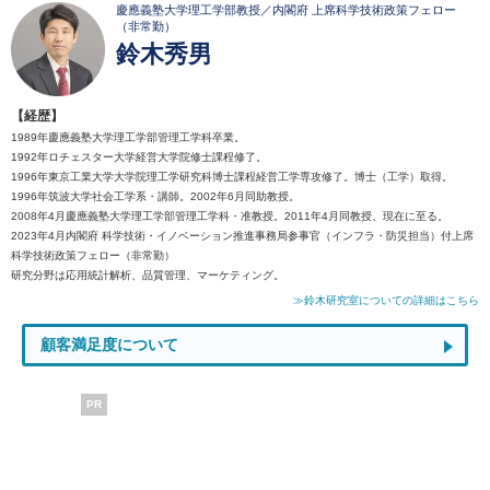
慶應義塾大学理工学部教授／内閣府 上席科学技術政策フェロー
（非常勤）
鈴木秀男
【経歴】
1989年慶應義塾大学理工学部管理工学科卒業。
1992年ロチェスター大学経営大学院修士課程修了。
1996年東京工業大学大学院理工学研究科博士課程経営工学専攻修了。博士（工学）取得。
1996年筑波大学社会工学系・講師。2002年6月同助教授。
2008年4月慶應義塾大学理工学部管理工学科・准教授。2011年4月同教授、現在に至る。
2023年4月内閣府 科学技術・イノベーション推進事務局参事官（インフラ・防災担当）付上席
科学技術政策フェロー（非常勤）
研究分野は応用統計解析、品質管理、マーケティング。
≫鈴木研究室についての詳細はこちら
顧客満足度について
PR