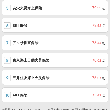
共栄火災海上保険
79
.33
点
SBI 損保
78
.52
点
アクサ損害保険
78
.44
点
東京海上日動火災保険
76
.02
点
三井住友海上火災保険
75
.67
点
AIU 保険
75
.63
点
※掲載コメントについて、カッコ内には回答者の（年代／性別／搭乗車種／免許の色／