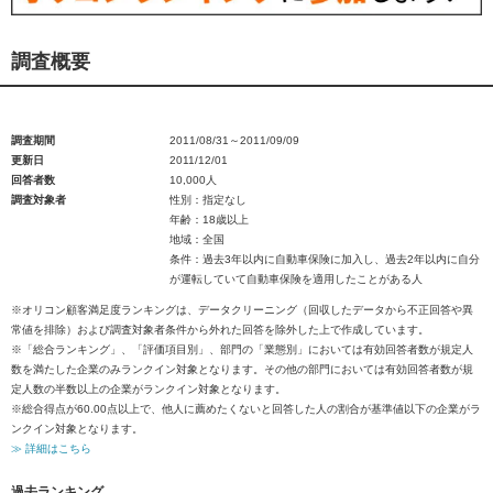
調査概要
調査期間
2011/08/31～2011/09/09
更新日
2011/12/01
回答者数
10,000人
調査対象者
性別：指定なし
年齢：18歳以上
地域：全国
条件：過去3年以内に自動車保険に加入し、過去2年以内に自分
が運転していて自動車保険を適用したことがある人
※オリコン顧客満足度ランキングは、データクリーニング（回収したデータから不正回答や異
常値を排除）および調査対象者条件から外れた回答を除外した上で作成しています。
※「総合ランキング」、「評価項目別」、部門の「業態別」においては有効回答者数が規定人
数を満たした企業のみランクイン対象となります。その他の部門においては有効回答者数が規
定人数の半数以上の企業がランクイン対象となります。
※総合得点が60.00点以上で、他人に薦めたくないと回答した人の割合が基準値以下の企業がラ
ンクイン対象となります。
≫ 詳細はこちら
過去ランキング