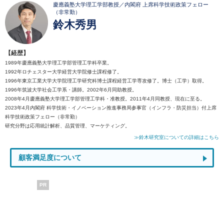
慶應義塾大学理工学部教授／内閣府 上席科学技術政策フェロー
（非常勤）
鈴木秀男
【経歴】
1989年慶應義塾大学理工学部管理工学科卒業。
1992年ロチェスター大学経営大学院修士課程修了。
1996年東京工業大学大学院理工学研究科博士課程経営工学専攻修了。博士（工学）取得。
1996年筑波大学社会工学系・講師。2002年6月同助教授。
2008年4月慶應義塾大学理工学部管理工学科・准教授。2011年4月同教授、現在に至る。
2023年4月内閣府 科学技術・イノベーション推進事務局参事官（インフラ・防災担当）付上席
科学技術政策フェロー（非常勤）
研究分野は応用統計解析、品質管理、マーケティング。
≫鈴木研究室についての詳細はこちら
顧客満足度について
PR