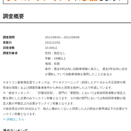
調査概要
調査期間
2011/08/31～2011/09/09
更新日
2011/12/01
回答者数
10,000人
調査対象者
性別：指定なし
年齢：18歳以上
地域：全国
条件：過去3年以内に自動車保険に加入し、過去2年以内に自分
が運転していて自動車保険を適用したことがある人
※オリコン顧客満足度ランキングは、データクリーニング（回収したデータから不正回答や異
常値を排除）および調査対象者条件から外れた回答を除外した上で作成しています。
※「総合ランキング」、「評価項目別」、部門の「業態別」においては有効回答者数が規定人
数を満たした企業のみランクイン対象となります。その他の部門においては有効回答者数が規
定人数の半数以上の企業がランクイン対象となります。
※総合得点が60.00点以上で、他人に薦めたくないと回答した人の割合が基準値以下の企業がラ
ンクイン対象となります。
≫ 詳細はこちら
過去ランキング