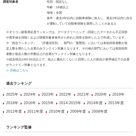
調査対象者
性別：指定なし
年齢：18歳以上
地域：全国
条件：過去3年以内に自動車保険に加入し、過去2年以内に自分
が運転していて自動車保険を適用したことがある人
※オリコン顧客満足度ランキングは、データクリーニング（回収したデータから不正回答
や異常値を排除）および調査対象者条件から外れた回答を除外した上で作成しています。
※「総合ランキング」、「評価項目別」、部門の「業態別」においては有効回答者数が規
定人数を満たした企業のみランクイン対象となります。その他の部門においては有効回答
者数が規定人数の半数以上の企業がランクイン対象となります。
※総合得点が60.00点以上で、他人に薦めたくないと回答した人の割合が基準値以下の企業
がランクイン対象となります。
≫ 詳細はこちら
過去ランキング
2025年
2024年
2023年
2022年
2021年
2020年
2019年
2018年
2016年
2015年
2014-2015年
2014年度
2013年度
2012年度
2011年度
2010年度
2009年度
2008年度
ランキング監修