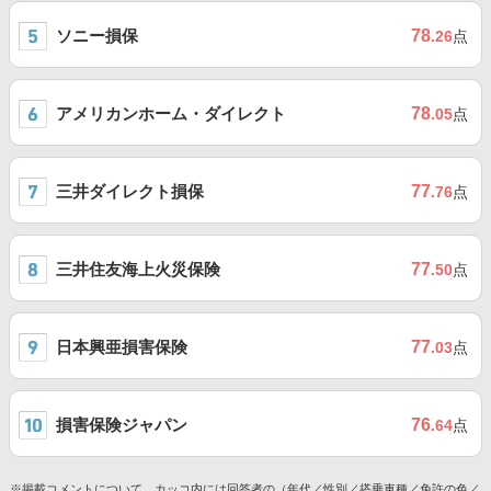
ソニー損保
78
.26
点
アメリカンホーム・ダイレクト
78
.05
点
三井ダイレクト損保
77
.76
点
三井住友海上火災保険
77
.50
点
日本興亜損害保険
77
.03
点
損害保険ジャパン
76
.64
点
※掲載コメントについて、カッコ内には回答者の（年代／性別／搭乗車種／免許の色／