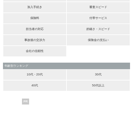
加入手続き
審査スピード
保険料
付帯サービス
担当者の対応
的確さ・スピード
事故後の交渉力
保険金の支払い
会社の信頼性
年齢別ランキング
10代・20代
30代
40代
50代以上
PR