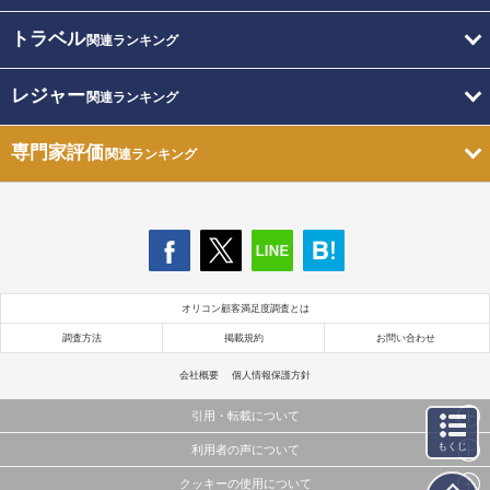
トラベル
関連ランキング
レジャー
関連ランキング
専門家評価
関連ランキング
オリコン顧客満足度調査とは
調査方法
掲載規約
お問い合わせ
会社概要
個人情報保護方針
引用・転載について
もくじ
利用者の声について
当サイトで公開されている情報（文字、写真、イラスト、画像データ等）及びこれらの配置・
編集および構造などについての著作権は株式会社oricon MEに帰属しております。
クッキーの使用について
当サイトに掲載している内容はすべてサービスの利用者が提出された見解・感想です。