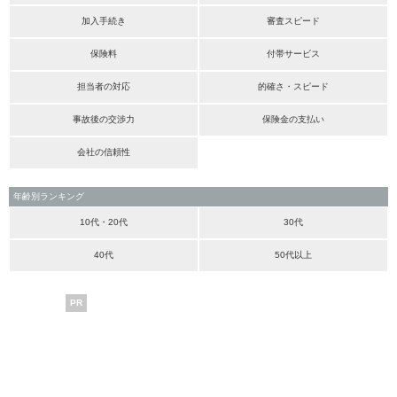
加入手続き
審査スピード
保険料
付帯サービス
担当者の対応
的確さ・スピード
事故後の交渉力
保険金の支払い
会社の信頼性
年齢別ランキング
10代・20代
30代
40代
50代以上
PR