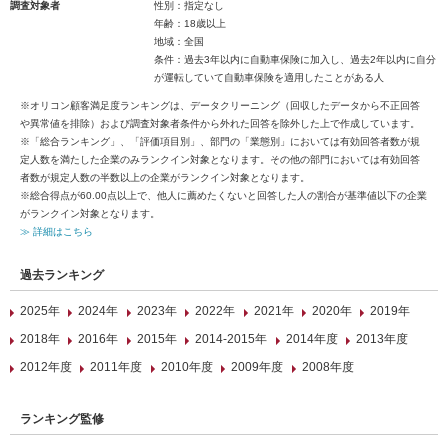
調査対象者
性別：指定なし
年齢：18歳以上
地域：全国
条件：過去3年以内に自動車保険に加入し、過去2年以内に自分
が運転していて自動車保険を適用したことがある人
※オリコン顧客満足度ランキングは、データクリーニング（回収したデータから不正回答
や異常値を排除）および調査対象者条件から外れた回答を除外した上で作成しています。
※「総合ランキング」、「評価項目別」、部門の「業態別」においては有効回答者数が規
定人数を満たした企業のみランクイン対象となります。その他の部門においては有効回答
者数が規定人数の半数以上の企業がランクイン対象となります。
※総合得点が60.00点以上で、他人に薦めたくないと回答した人の割合が基準値以下の企業
がランクイン対象となります。
≫ 詳細はこちら
過去ランキング
2025年
2024年
2023年
2022年
2021年
2020年
2019年
2018年
2016年
2015年
2014-2015年
2014年度
2013年度
2012年度
2011年度
2010年度
2009年度
2008年度
ランキング監修