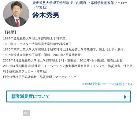
慶應義塾大学理工学部教授／内閣府 上席科学技術政策フェロー
（非常勤）
鈴木秀男
【経歴】
1989年慶應義塾大学理工学部管理工学科卒業。
1992年ロチェスター大学経営大学院修士課程修了。
1996年東京工業大学大学院理工学研究科博士課程経営工学専攻修了。博士（工学）取得。
1996年筑波大学社会工学系・講師。2002年6月同助教授。
2008年4月慶應義塾大学理工学部管理工学科・准教授。2011年4月同教授、現在に至る。
2023年4月内閣府 科学技術・イノベーション推進事務局参事官（インフラ・防災担当）付上席
科学技術政策フェロー（非常勤）
研究分野は応用統計解析、品質管理、マーケティング。
≫鈴木研究室についての詳細はこちら
顧客満足度について
PR