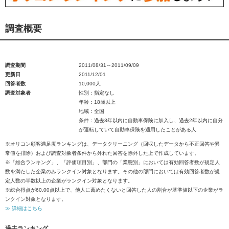
調査概要
調査期間
2011/08/31～2011/09/09
更新日
2011/12/01
回答者数
10,000人
調査対象者
性別：指定なし
年齢：18歳以上
地域：全国
条件：過去3年以内に自動車保険に加入し、過去2年以内に自分
が運転していて自動車保険を適用したことがある人
※オリコン顧客満足度ランキングは、データクリーニング（回収したデータから不正回答や異
常値を排除）および調査対象者条件から外れた回答を除外した上で作成しています。
※「総合ランキング」、「評価項目別」、部門の「業態別」においては有効回答者数が規定人
数を満たした企業のみランクイン対象となります。その他の部門においては有効回答者数が規
定人数の半数以上の企業がランクイン対象となります。
※総合得点が60.00点以上で、他人に薦めたくないと回答した人の割合が基準値以下の企業がラ
ンクイン対象となります。
≫ 詳細はこちら
過去ランキング