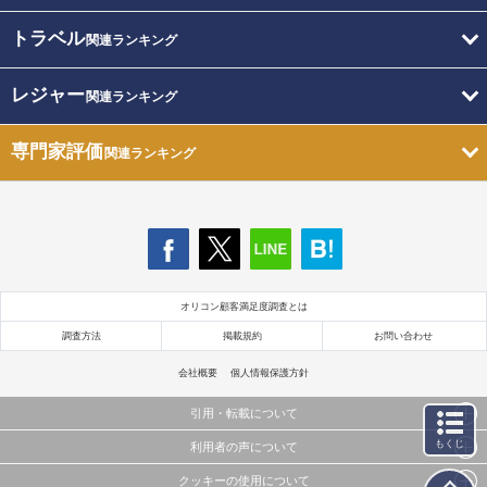
トラベル
関連ランキング
レジャー
関連ランキング
専門家評価
関連ランキング
オリコン顧客満足度調査とは
調査方法
掲載規約
お問い合わせ
会社概要
個人情報保護方針
引用・転載について
もくじ
利用者の声について
当サイトで公開されている情報（文字、写真、イラスト、画像データ等）及びこれらの配置・
編集および構造などについての著作権は株式会社oricon MEに帰属しております。
クッキーの使用について
当サイトに掲載している内容はすべてサービスの利用者が提出された見解・感想です。