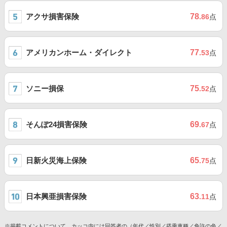
アクサ損害保険
78
.86
点
アメリカンホーム・ダイレクト
77
.53
点
ソニー損保
75
.52
点
そんぽ24損害保険
69
.67
点
日新火災海上保険
65
.75
点
日本興亜損害保険
63
.11
点
※掲載コメントについて、カッコ内には回答者の（年代／性別／搭乗車種／免許の色／