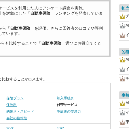
サービスを利用した
人にアンケート調査を実施。
担
社を対象にした「
自動車保険
」ランキングを発表していま
A
から「
自動車保険
」を評価。さらに回答者の口コミや評判
しています。
からも比較することで「
自動車保険
」選びにお役立てくだ
的
A
て比較することが出来ます。
事
保険プラン
加入手続き
A
保険料
付帯サービス
的確さ・スピード
事故後の交渉力
会社の信頼性
30代
40代