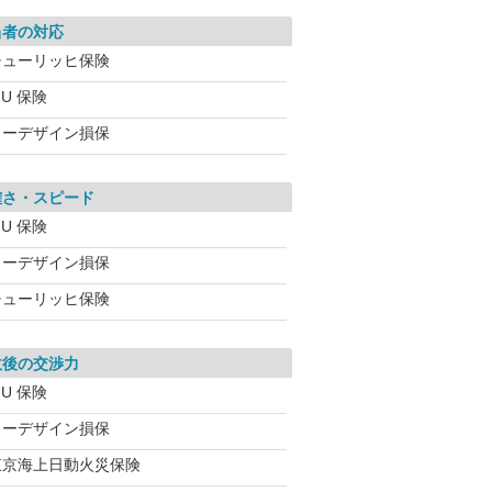
当者の対応
チューリッヒ保険
IU 保険
イーデザイン損保
確さ・スピード
IU 保険
イーデザイン損保
チューリッヒ保険
故後の交渉力
IU 保険
イーデザイン損保
東京海上日動火災保険