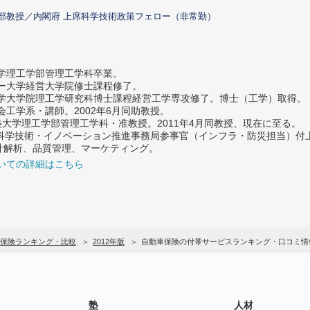
部教授／内閣府 上席科学技術政策フェロー（非常勤）
大学理工学部管理工学科卒業。
ター大学経営大学院修士課程修了。
大学大学院理工学研究科博士課程経営工学専攻修了。博士（工学）取得。
社会工学系・講師。2002年6月同助教授。
義塾大学理工学部管理工学科・准教授。2011年4月同教授、現在に至る。
府 科学技術・イノベーション推進事務局参事官（インフラ・防災担当）
計解析、品質管理、マーケティング。
いての詳細はこちら
保険ランキング・比較
2012年版
自動車保険の付帯サービスランキング・口コミ情
塾
人材