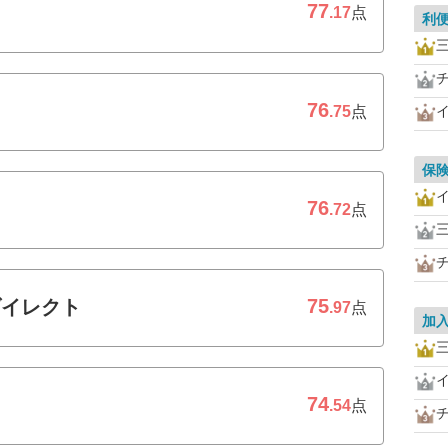
77
.17
点
利
76
.75
点
保
76
.72
点
75
ダイレクト
.97
点
加
74
.54
点