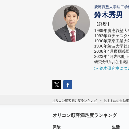
慶應義塾大学理工学
鈴木秀男
【経歴】
1989年慶應義塾
1992年ロチェス
1996年東京工業
1996年筑波大学
2008年4月慶應
2023年4月内閣
研究分野は応用統
≫ 鈴木研究室につ
オリコン顧客満足度ランキング
おすすめの自動車
オリコン顧客満足度ランキング
保険
生活