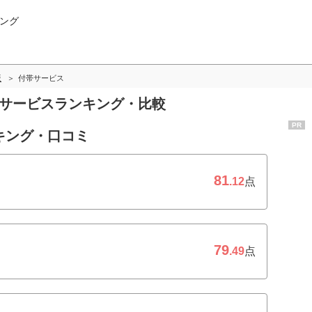
ング
版
付帯サービス
帯サービスランキング・比較
PR
キング・口コミ
81
.12
点
79
.49
点