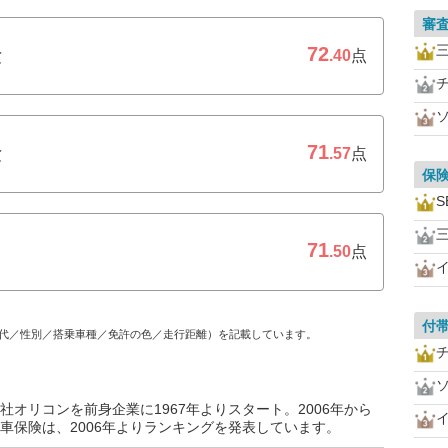
審
72
険
.40
点
71
険
.57
点
保
S
71
.50
点
付
代／性別／搭乗車種／免許の色／走行距離）を記載しています。
オリコンを前身企業に1967年よりスタート。2006年から
車保険は、2006年よりランキングを発表しています。