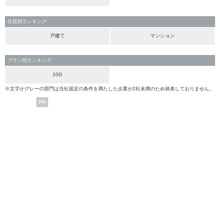
住居別ランキング
戸建て
マンション
プラン別ランキング
10G
※文字がグレーの部門は当社規定の条件を満たした企業が2社未満のため発表しておりません。
PR