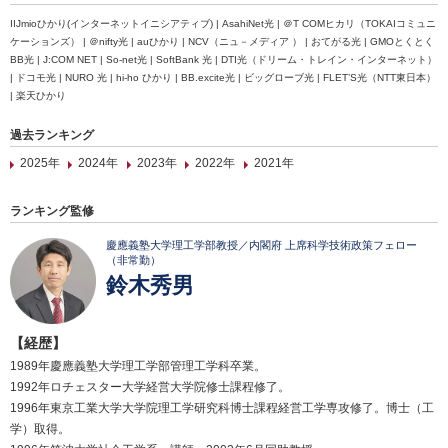
IIJmioひかり(インターネットイニシアティブ) | AsahiNet光 | ＠T COMヒカリ（TOKAIコミュニ
ケーションズ） | ＠nifty光 | auひかり | NCV（ニュ－メディア ） | おてがる光 | GMOとくとく
BB光 | J:COM NET | So-net光 | SoftBank 光 | DTI光（ドリーム・トレイン・インターネット）
| ドコモ光 | NURO 光 | hi-ho ひかり | BB.excite光 | ビッグローブ光 | FLET’S光（NTT東日本）
| 楽天ひかり
過去ランキング
2025年
2024年
2023年
2022年
2021年
ランキング監修
慶應義塾大学理工学部教授／内閣府 上席科学技術政策フェロー
（非常勤）
鈴木秀男
【経歴】
1989年慶應義塾大学理工学部管理工学科卒業。
1992年ロチェスター大学経営大学院修士課程修了。
1996年東京工業大学大学院理工学研究科博士課程経営工学専攻修了。博士（工
学）取得。