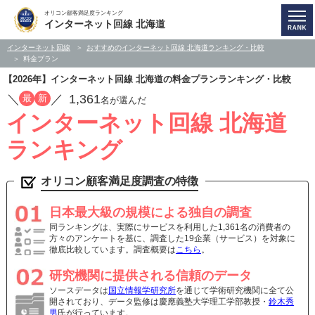
オリコン顧客満足度ランキング
インターネット回線 北海道
インターネット回線
おすすめのインターネット回線 北海道ランキング・比較
料金プラン
【2026年】インターネット回線 北海道の料金プランランキング・比較
／
／
1,361
最
新
名が選んだ
インターネット回線 北海道
ランキング
オリコン顧客満足度調査の特徴
日本最大級の規模による独自の調査
同ランキングは、実際にサービスを利用した1,361名の消費者の
方々のアンケートを基に、調査した19企業（サービス）を対象に
徹底比較しています。調査概要は
こちら
。
研究機関に提供される信頼のデータ
ソースデータは
国立情報学研究所
を通じて学術研究機関に全て公
開されており、データ監修は慶應義塾大学理工学部教授・
鈴木秀
男
氏が行っています。