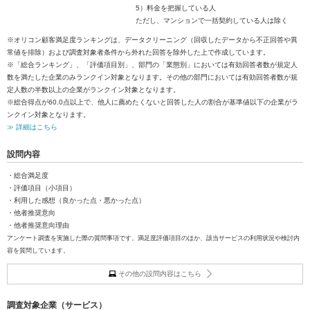
5）料金を把握している人
ただし、マンションで一括契約している人は除く
※オリコン顧客満足度ランキングは、データクリーニング（回収したデータから不正回答や異
常値を排除）および調査対象者条件から外れた回答を除外した上で作成しています。
※「総合ランキング」、「評価項目別」、部門の「業態別」においては有効回答者数が規定人
数を満たした企業のみランクイン対象となります。その他の部門においては有効回答者数が規
定人数の半数以上の企業がランクイン対象となります。
※総合得点が60.0点以上で、他人に薦めたくないと回答した人の割合が基準値以下の企業がラ
ンクイン対象となります。
≫ 詳細はこちら
設問内容
・総合満足度
・評価項目（小項目）
・利用した感想（良かった点・悪かった点）
・他者推奨意向
・他者推奨意向理由
アンケート調査を実施した際の質問事項です。満足度評価項目のほか、該当サービスの利用状況や検討内
容を質問しています。
その他の設問内容はこちら
調査対象企業（サービス）