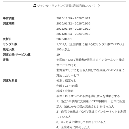
ジャンル・ランキング定義 調査詳細について
事前調査
2025/11/19～2026/01/21
調査期間
2026/01/22～2026/02/09
2025/01/30～2025/02/10
2024/01/24～2024/02/19
更新日
2026/06/01
サンプル数
1,361人（全国調査における総サンプル数25,235人）
規定人数
100人以上
調査企業(サービス)数
19
定義
光回線／CATV事業者が提供するインターネット接続
サービスのうち、
北海道エリアにある個人向けの光回線／CATV回線に
対応したサービス
調査対象者
性別：指定なし
年齢：18～84歳
地域：北海道
条件：以下すべての条件を満たす人を対象とする
1）過去5年以内に光回線／CATV回線サービスに新規
加入（他社からの契約変更含む）を行った人
2）自宅で光回線／CATV回線でインターネットを利用
している人
3）3ヶ月以上継続して利用している人
4）企業選定に関与した人