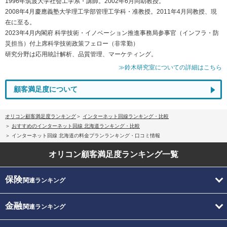
1996年筑波大学社会工学系・講師。2002年6月同助教授。
2008年4月慶應義塾大学理工学部管理工学科・准教授。2011年4月同教授、現
在に至る。
2023年4月内閣府 科学技術・イノベーション推進事務局参事官（インフラ・防
災担当）付上席科学技術政策フェロー（非常勤）
研究分野は応用統計解析、品質管理、マーケティング。
≫鈴木研究室についての詳細はこちら
顧客満足度について
オリコン顧客満足度ランキング
インターネット回線ランキング・比較
おすすめのインターネット回線 北海道ランキング・比較
インターネット回線 北海道の料金プランランキング・口コミ情報
オリコン顧客満足度
ランキング一覧
保険
関連ランキング
金融
関連ランキング