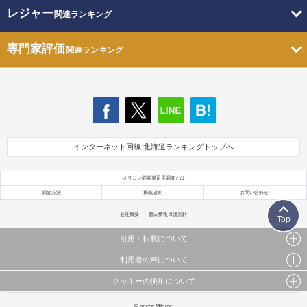
レジャー
関連ランキング
専門家評価
関連ランキング
インターネット回線 北海道ランキングトップへ
オリコン顧客満足度調査とは
調査方法
掲載規約
お問い合わせ
会社概要
個人情報保護方針
Top
引用・転載について
利用者の声について
当サイトで公開されている情報（文字、写真、イラスト、画像データ等）及びこれらの配置・
編集および構造などについての著作権は株式会社oricon MEに帰属しております。
クッキーの使用について
当サイトに掲載している内容はすべてサービスの利用者が提出された見解・感想です。
これらの情報を権利者の許可なく無断転載・複製などの二次利用を行うことは固く禁じており
弊社が内容について正確性を含め一切保証するものではありません。
ます。
このサイトでは Cookie を使用して、ユーザーに合わせたコンテンツや広告の表示、ソーシャル
© oricon ME inc.