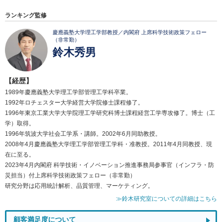
ランキング監修
慶應義塾大学理工学部教授／内閣府 上席科学技術政策フェロー
（非常勤）
鈴木秀男
【経歴】
1989年慶應義塾大学理工学部管理工学科卒業。
1992年ロチェスター大学経営大学院修士課程修了。
1996年東京工業大学大学院理工学研究科博士課程経営工学専攻修了。博士（工
学）取得。
1996年筑波大学社会工学系・講師。2002年6月同助教授。
2008年4月慶應義塾大学理工学部管理工学科・准教授。2011年4月同教授、現
在に至る。
2023年4月内閣府 科学技術・イノベーション推進事務局参事官（インフラ・防
災担当）付上席科学技術政策フェロー（非常勤）
研究分野は応用統計解析、品質管理、マーケティング。
≫鈴木研究室についての詳細はこちら
顧客満足度について