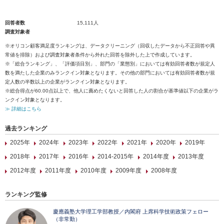
回答者数
15,111人
調査対象者
※オリコン顧客満足度ランキングは、データクリーニング（回収したデータから不正回答や異
常値を排除）および調査対象者条件から外れた回答を除外した上で作成しています。
※「総合ランキング」、「評価項目別」、部門の「業態別」においては有効回答者数が規定人
数を満たした企業のみランクイン対象となります。その他の部門においては有効回答者数が規
定人数の半数以上の企業がランクイン対象となります。
※総合得点が60.00点以上で、他人に薦めたくないと回答した人の割合が基準値以下の企業がラ
ンクイン対象となります。
≫ 詳細はこちら
過去ランキング
2025年
2024年
2023年
2022年
2021年
2020年
2019年
2018年
2017年
2016年
2014-2015年
2014年度
2013年度
2012年度
2011年度
2010年度
2009年度
2008年度
ランキング監修
慶應義塾大学理工学部教授／内閣府 上席科学技術政策フェロー
（非常勤）