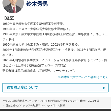
鈴木秀男
【経歴】
1989年慶應義塾大学理工学部管理工学科卒業。
1992年ロチェスター大学経営大学院修士課程修了。
1996年東京工業大学大学院理工学研究科博士課程経営工学専攻修了。博士（工
学）取得。
1996年筑波大学社会工学系・講師。2002年6月同助教授。
2008年4月慶應義塾大学理工学部管理工学科・准教授。2011年4月同教授、現
在に至る。
2023年4月内閣府 科学技術・イノベーション推進事務局参事官（インフラ・防
災担当）付上席科学技術政策フェロー（非常勤）
研究分野は応用統計解析、品質管理、マーケティング。
≫鈴木研究室についての詳細はこちら
顧客満足度について
オリコン顧客満足度ランキング
おすすめの引越し会社ランキング・比較
2013年版
引越し会社のスタッフの対応ランキング・口コミ情報