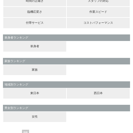
時間の正確さ
スタッフの対応
臨機応変さ
作業スピード
付帯サービス
コストパフォーマンス
単身者ランキング
単身者
家族ランキング
家族
地域別ランキング
東日本
西日本
男女別ランキング
女性
PR