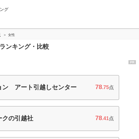
ング
版
女性
性ランキング・比較
PR
78
ョン アート引越しセンター
.75
点
78
ークの引越社
.41
点