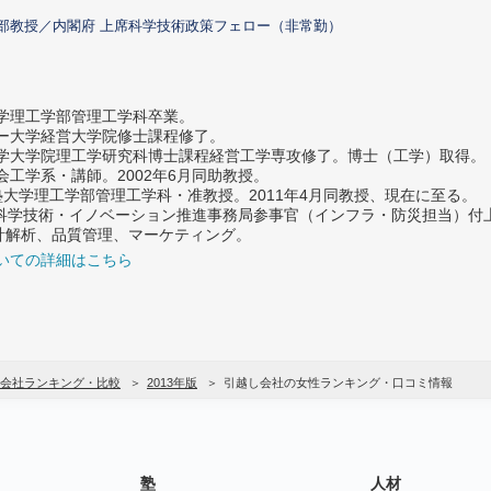
部教授／内閣府 上席科学技術政策フェロー（非常勤）
大学理工学部管理工学科卒業。
ター大学経営大学院修士課程修了。
大学大学院理工学研究科博士課程経営工学専攻修了。博士（工学）取得。
社会工学系・講師。2002年6月同助教授。
義塾大学理工学部管理工学科・准教授。2011年4月同教授、現在に至る。
府 科学技術・イノベーション推進事務局参事官（インフラ・防災担当）
計解析、品質管理、マーケティング。
いての詳細はこちら
会社ランキング・比較
2013年版
引越し会社の女性ランキング・口コミ情報
塾
人材