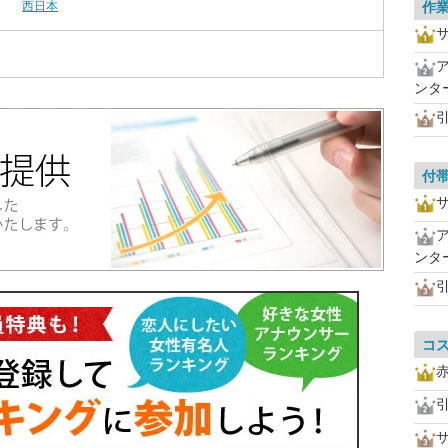
西日本
作
ンタ
付
ンタ
コ