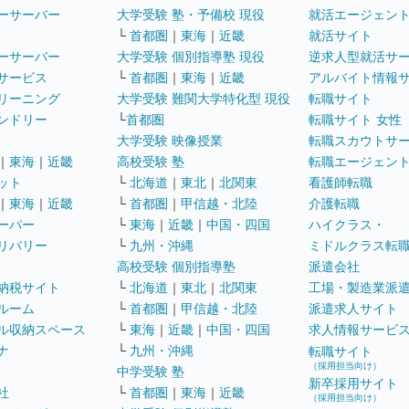
ーサーバー
大学受験 塾・予備校 現役
就活エージェン
└
首都圏
｜
東海
｜
近畿
就活サイト
ーサーバー
大学受験 個別指導塾 現役
逆求人型就活サ
サービス
└
首都圏
｜
東海
｜
近畿
アルバイト情報
リーニング
大学受験 難関大学特化型 現役
転職サイト
ンドリー
└
首都圏
転職サイト 女性
大学受験 映像授業
転職スカウトサ
｜
東海
｜
近畿
高校受験 塾
転職エージェン
ット
└
北海道
｜
東北
｜
北関東
看護師転職
｜
東海
｜
近畿
└
首都圏
｜
甲信越・北陸
介護転職
ーパー
└
東海
｜
近畿
｜
中国・四国
ハイクラス・
リバリー
└
九州・沖縄
ミドルクラス転
高校受験 個別指導塾
派遣会社
納税サイト
└
北海道
｜
東北
｜
北関東
工場・製造業派
ルーム
└
首都圏
｜
甲信越・北陸
派遣求人サイト
ル収納スペース
└
東海
｜
近畿
｜
中国・四国
求人情報サービ
ナ
└
九州・沖縄
転職サイト
（採用担当向け）
中学受験 塾
新卒採用サイト
社
└
首都圏
｜
東海
｜
近畿
（採用担当向け）