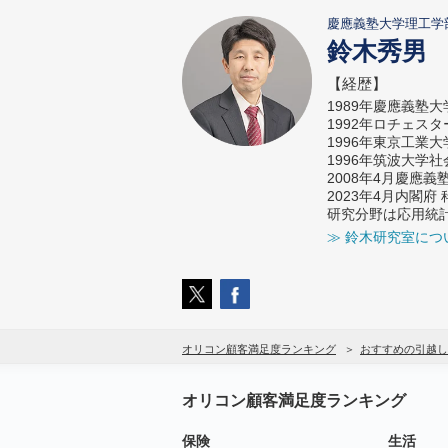
慶應義塾大学理工学
鈴木秀男
【経歴】
1989年慶應義塾
1992年ロチェス
1996年東京工業
1996年筑波大学
2008年4月慶應
2023年4月内閣
研究分野は応用統
≫ 鈴木研究室につ
オリコン顧客満足度ランキング
おすすめの引越し
オリコン顧客満足度ランキング
保険
生活