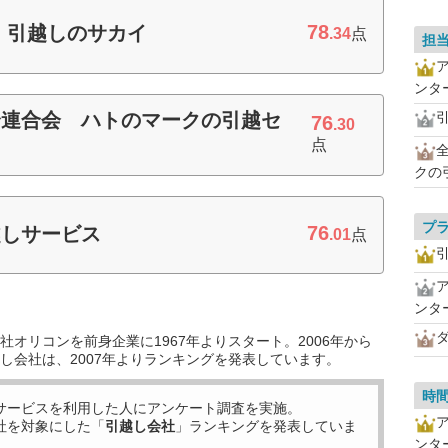
78
 引越しのサカイ
.34
点
担
ンタ
合連合会 ハトのマークの引越セ
76
.30
点
クの
プ
76
越しサービス
.01
点
ンタ
オリコンを前身企業に1967年よりスタート。2006年から
し会社は、2007年よりランキングを発表しています。
時
サービスを利用した
人にアンケート調査を実施。
社を対象にした「
引越し会社
」ランキングを発表していま
ンタ