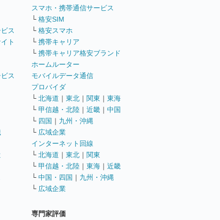
ト
スマホ・携帯通信サービス
└
格安SIM
ービス
└
格安スマホ
サイト
└
携帯キャリア
└
携帯キャリア格安ブランド
ホームルーター
ービス
モバイルデータ通信
ト
プロバイダ
└
北海道
｜
東北
｜
関東
｜
東海
└
甲信越・北陸
｜
近畿
｜
中国
└
四国
｜
九州・沖縄
職
└
広域企業
インターネット回線
遣
└
北海道
｜
東北
｜
関東
└
甲信越・北陸
｜
東海
｜
近畿
ス
└
中国・四国
｜
九州・沖縄
└
広域企業
専門家評価