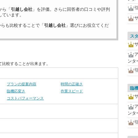
から「
引越し会社
」を評価。さらに回答者の口コミや評判
しています。
からも比較することで「
引越し会社
」選びにお役立てくだ
ス
ンタ
て比較することが出来ます。
プランの提案内容
時間の正確さ
臨
臨機応変さ
作業スピード
コストパフォーマンス
ンタ