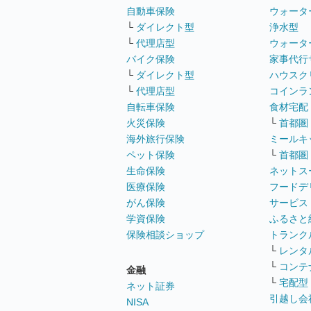
自動車保険
ウォータ
└
ダイレクト型
浄水型
└
代理店型
ウォータ
バイク保険
家事代行
└
ダイレクト型
ハウスク
└
代理店型
コインラ
自転車保険
食材宅配
火災保険
└
首都圏
海外旅行保険
ミールキ
ペット保険
└
首都圏
生命保険
ネットス
医療保険
フードデ
がん保険
サービス
学資保険
ふるさと
保険相談ショップ
トランク
└
レンタ
└
コンテ
金融
└
宅配型
ネット証券
引越し会
NISA