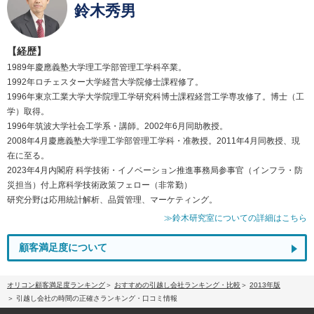
鈴木秀男
【経歴】
1989年慶應義塾大学理工学部管理工学科卒業。
1992年ロチェスター大学経営大学院修士課程修了。
1996年東京工業大学大学院理工学研究科博士課程経営工学専攻修了。博士（工
学）取得。
1996年筑波大学社会工学系・講師。2002年6月同助教授。
2008年4月慶應義塾大学理工学部管理工学科・准教授。2011年4月同教授、現
在に至る。
2023年4月内閣府 科学技術・イノベーション推進事務局参事官（インフラ・防
災担当）付上席科学技術政策フェロー（非常勤）
研究分野は応用統計解析、品質管理、マーケティング。
≫鈴木研究室についての詳細はこちら
顧客満足度について
オリコン顧客満足度ランキング
おすすめの引越し会社ランキング・比較
2013年版
引越し会社の時間の正確さランキング・口コミ情報