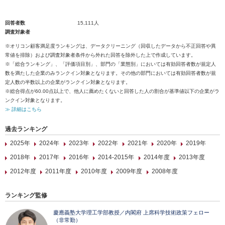
回答者数
15,111人
調査対象者
※オリコン顧客満足度ランキングは、データクリーニング（回収したデータから不正回答や異
常値を排除）および調査対象者条件から外れた回答を除外した上で作成しています。
※「総合ランキング」、「評価項目別」、部門の「業態別」においては有効回答者数が規定人
数を満たした企業のみランクイン対象となります。その他の部門においては有効回答者数が規
定人数の半数以上の企業がランクイン対象となります。
※総合得点が60.00点以上で、他人に薦めたくないと回答した人の割合が基準値以下の企業がラ
ンクイン対象となります。
≫ 詳細はこちら
過去ランキング
2025年
2024年
2023年
2022年
2021年
2020年
2019年
2018年
2017年
2016年
2014-2015年
2014年度
2013年度
2012年度
2011年度
2010年度
2009年度
2008年度
ランキング監修
慶應義塾大学理工学部教授／内閣府 上席科学技術政策フェロー
（非常勤）