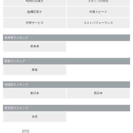
時間の正確さ
スタッフの対応
臨機応変さ
作業スピード
付帯サービス
コストパフォーマンス
単身者ランキング
単身者
家族ランキング
家族
地域別ランキング
東日本
西日本
男女別ランキング
女性
PR