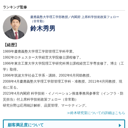
ランキング監修
慶應義塾大学理工学部教授／内閣府 上席科学技術政策フェロー
（非常勤）
鈴木秀男
【経歴】
1989年慶應義塾大学理工学部管理工学科卒業。
1992年ロチェスター大学経営大学院修士課程修了。
1996年東京工業大学大学院理工学研究科博士課程経営工学専攻修了。博士（工
学）取得。
1996年筑波大学社会工学系・講師。2002年6月同助教授。
2008年4月慶應義塾大学理工学部管理工学科・准教授。2011年4月同教授、現
在に至る。
2023年4月内閣府 科学技術・イノベーション推進事務局参事官（インフラ・防
災担当）付上席科学技術政策フェロー（非常勤）
研究分野は応用統計解析、品質管理、マーケティング。
≫鈴木研究室についての詳細はこちら
顧客満足度について