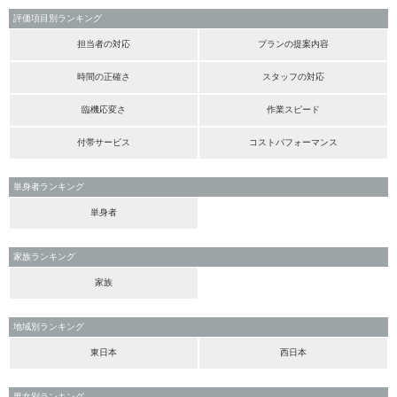
評価項目別ランキング
担当者の対応
プランの提案内容
時間の正確さ
スタッフの対応
臨機応変さ
作業スピード
付帯サービス
コストパフォーマンス
単身者ランキング
単身者
家族ランキング
家族
地域別ランキング
東日本
西日本
男女別ランキング