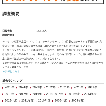
調査概要
回答者数
15,111人
調査対象者
※オリコン顧客満足度ランキングは、データクリーニング（回収したデータから不正回答や異
常値を排除）および調査対象者条件から外れた回答を除外した上で作成しています。
※「総合ランキング」、「評価項目別」、部門の「業態別」においては有効回答者数が規定人
数を満たした企業のみランクイン対象となります。その他の部門においては有効回答者数が規
定人数の半数以上の企業がランクイン対象となります。
※総合得点が60.00点以上で、他人に薦めたくないと回答した人の割合が基準値以下の企業がラ
ンクイン対象となります。
≫ 詳細はこちら
過去ランキング
2025年
2024年
2023年
2022年
2021年
2020年
2019年
2018年
2017年
2016年
2014-2015年
2014年度
2013年度
2012年度
2011年度
2010年度
2009年度
2008年度