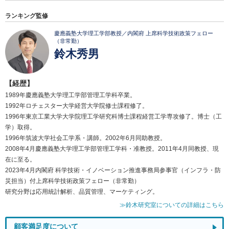
ランキング監修
慶應義塾大学理工学部教授／内閣府 上席科学技術政策フェロー
（非常勤）
鈴木秀男
【経歴】
1989年慶應義塾大学理工学部管理工学科卒業。
1992年ロチェスター大学経営大学院修士課程修了。
1996年東京工業大学大学院理工学研究科博士課程経営工学専攻修了。博士（工
学）取得。
1996年筑波大学社会工学系・講師。2002年6月同助教授。
2008年4月慶應義塾大学理工学部管理工学科・准教授。2011年4月同教授、現
在に至る。
2023年4月内閣府 科学技術・イノベーション推進事務局参事官（インフラ・防
災担当）付上席科学技術政策フェロー（非常勤）
研究分野は応用統計解析、品質管理、マーケティング。
≫鈴木研究室についての詳細はこちら
顧客満足度について