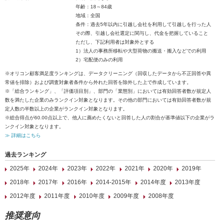
年齢：18～84歳
地域：全国
条件：過去5年以内に引越し会社を利用して引越しを行った人
その際、引越し会社選定に関与し、代金を把握していること
ただし、下記利用者は対象外とする
1）法人の事務所移転や大型荷物の搬送・搬入などでの利用
2）宅配便のみの利用
※オリコン顧客満足度ランキングは、データクリーニング（回収したデータから不正回答や異
常値を排除）および調査対象者条件から外れた回答を除外した上で作成しています。
※「総合ランキング」、「評価項目別」、部門の「業態別」においては有効回答者数が規定人
数を満たした企業のみランクイン対象となります。その他の部門においては有効回答者数が規
定人数の半数以上の企業がランクイン対象となります。
※総合得点が60.00点以上で、他人に薦めたくないと回答した人の割合が基準値以下の企業がラ
ンクイン対象となります。
≫ 詳細はこちら
過去ランキング
2025年
2024年
2023年
2022年
2021年
2020年
2019年
2018年
2017年
2016年
2014-2015年
2014年度
2013年度
2012年度
2011年度
2010年度
2009年度
2008年度
推奨意向