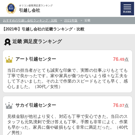
オリコン顧客満足度ランキング
引越し会社
おすすめの引越し会社ランキング・比較
2021年版
近畿
【2021年】引越し会社の近畿ランキング・比較
近畿 満足度ランキング
アート引越センター
76
.49
点
当日の担当者がとても誠実な印象で、実際の仕事ぶりもとても
丁寧で良かったです。家や家具が傷つかないよう様々な工夫を
して下さいました。その上で作業のスピードもとても早く、感
心しました。（30代／女性）
サカイ引越センター
76
.07
点
見積金額が他社より安く、対応も丁寧で安心できた。当日のス
タッフも元気溌剌で受け答えも丁寧。手際も非常によく、作業
も早かった。家具に傷や破損もなく非常に満足だった。（40代
／男性）