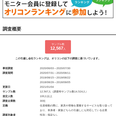
調査概要
サンプル数
12,567
人
この引越し会社ランキングは、オリコンの以下の調査に基づいています。
事前調査
2020/06/03～2020/07/30
調査期間
2020/07/31～2020/08/11
2019/08/15～2019/08/22
2018/08/29～2018/09/05
更新日
2021/01/04
サンプル数
12,567人（調査時サンプル数14,524人）
規定人数
100人以上
調査企業数
30社
定義
住居移動の際に、家具や荷物を運搬するサービスを取り扱って
おり、単身者・家族どちらの引越しにも対応している企業
調査対象者
性別：指定なし