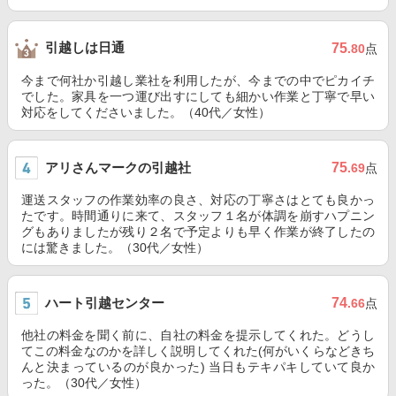
引越しは日通
75
.80
点
今まで何社か引越し業社を利用したが、今までの中でピカイチ
でした。家具を一つ運び出すにしても細かい作業と丁寧で早い
対応をしてくださいました。（40代／女性）
アリさんマークの引越社
75
.69
点
運送スタッフの作業効率の良さ、対応の丁寧さはとても良かっ
たです。時間通りに来て、スタッフ１名が体調を崩すハプニン
グもありましたが残り２名で予定よりも早く作業が終了したの
には驚きました。（30代／女性）
ハート引越センター
74
.66
点
他社の料金を聞く前に、自社の料金を提示してくれた。どうし
てこの料金なのかを詳しく説明してくれた(何がいくらなどきち
んと決まっているのが良かった) 当日もテキパキしていて良か
った。（30代／女性）