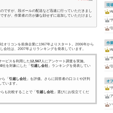
現
たのですが、段ボールの配送など迅速に行っていただきまし
A
のですが、作業者の方が嫌な顔せずに追加していただけまし
作
オリコンを前身企業に1967年よりスタート。2006年から
し会社は、2007年よりランキングを発表しています。
A
サービスを利用した
12,567
人にアンケート調査を実施。
30
社を対象にした「
引越し会社
」ランキングを発表してい
から「
引越し会社
」を評価。さらに回答者の口コミや評判
オ
しています。
からも比較することで「
引越し会社
」選びにお役立てくだ