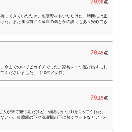
79
.90
点
を持ってきていただき、包装資材もいただけた。時間には正
だけた。また運ぶ前に冷蔵庫の傷とかの説明もあり安心でき
79
.45
点
が、今までの中でピカイチでした。家具を一つ運び出すにし
てくださいました。（40代／女性）
79
.15
点
じ人が来て繁忙期だけど、値段はかなり頑張ってくれた。
れないが、冷蔵庫の下や洗濯機の下に敷くマットなどアドバ