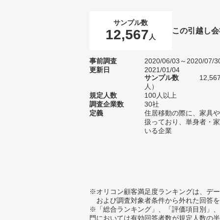
サンプル数
この引越し会
12,567
人
事前調査
2020/06/03～2020/07/3
更新日
2021/01/04
サンプル数
12,5
人）
規定人数
100人以上
調査企業数
30社
定義
住居移動の際に、家具や
扱っており、単身者・家
いる企業
※オリコン顧客満足度ランキングは、デー
および調査対象者条件から外れた回答を
※「総合ランキング」、「評価項目別」、
門においては有効回答者数が規定人数の半