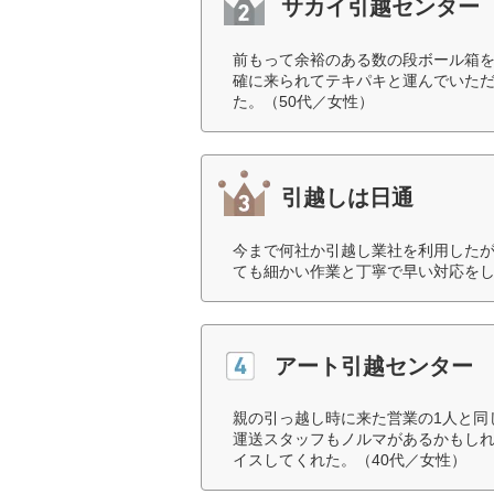
サカイ引越センター
前もって余裕のある数の段ボール箱
確に来られてテキパキと運んでいた
た。（50代／女性）
引越しは日通
今まで何社か引越し業社を利用した
ても細かい作業と丁寧で早い対応をし
アート引越センター
親の引っ越し時に来た営業の1人と同
運送スタッフもノルマがあるかもし
イスしてくれた。（40代／女性）