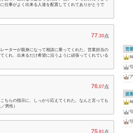
場に仕事がよく出来る人達を配置してくれてありがとうで
77
.30
点
営
ペレーターが親身になって相談に乗ってくれた。営業担当の
してくれ、出来るだけ希望に沿うように頑張ってくれている
A
76
.07
点
提
くこちらの指示に、しっかり応えてくれた。なんと言っても
A
上／男性）
75
.91
点