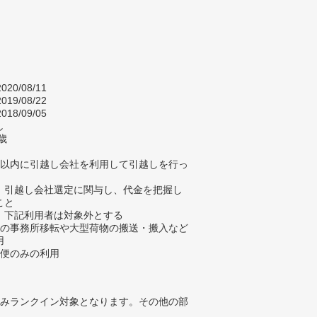
020/08/11
019/08/22
018/09/05
し
歳
年以内に引越し会社を利用して引越しを行っ
、引越し会社選定に関与し、代金を把握し
こと
、下記利用者は対象外とする
人の事務所移転や大型荷物の搬送・搬入など
用
配便のみの利用
みランクイン対象となります。その他の部