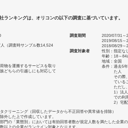
社ランキングは、オリコンの以下の調査に基づいています。
0
調査期間
2020/07/31～2
2019/08/15～2
67人（調査時サンプル数14,524
2018/08/29～2
調査対象者
性別：指定な
年齢：18～84
地域：全国
荷物を運搬するサービスを取り
条件：過去5
族どちらの引越しにも対応して
た人
その際
ている
ただし
1）法
での利
2）宅
タクリーニング（回収したデータから不正回答や異常値を排除）
除外した上で作成しています。
部門の「業態別」においては有効回答者数が規定人数を満たした企業の
数以上の企業がランクイン対象となります。