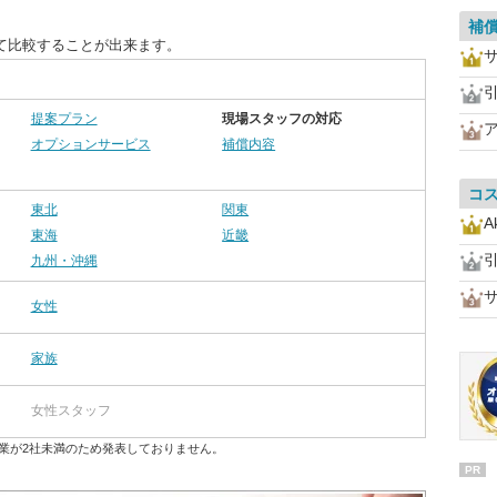
補
て比較することが出来ます。
提案プラン
現場スタッフの対応
オプションサービス
補償内容
コ
東北
関東
A
東海
近畿
九州・沖縄
女性
家族
女性スタッフ
業が2社未満のため発表しておりません。
PR