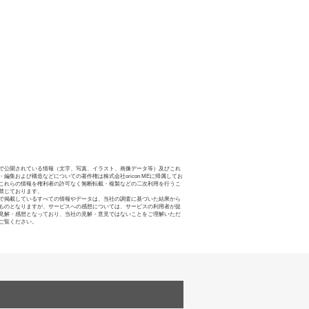
で公開されている情報（文字、写真、イラスト、画像データ等）及びこれ
・編集および構造などについての著作権は株式会社oricon MEに帰属してお
これらの情報を権利者の許可なく無断転載・複製などの二次利用を行うこ
禁じております。
で掲載しているすべての情報やデータは、当社の調査に基づいた結果から
ものとなりますが、サービスへの感想については、サービスの利用者が提
見解・感想となっており、当社の見解・意見ではないことをご理解いただ
ご覧ください。