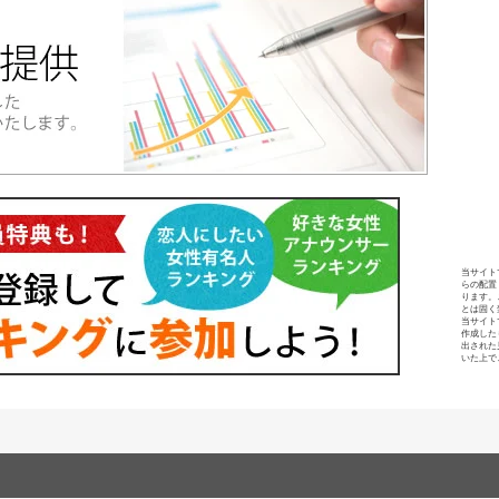
当サイト
らの配置
ります。
とは固く
当サイト
作成した
出された
いた上で