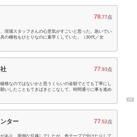
78
.77
点
ぶ、現場スタッフさんの心意気がすごいと思った。急いでい
具の梱包もひとりなのに素早くしていた。（30代／女
77
越社
.93
点
で破格なのではないかと思うくらいの金額でとても丁寧にし
お願いしたこともてきぱきとこなして、時間通りに事を進め
PR
77
センター
.52
点
とがあり、面倒な引越しでしたが、色テープで分けたりして