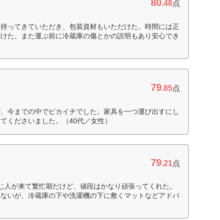
80
.48
点
を持ってきていただき、包装資材もいただけた。時間には正
だけた。また運ぶ前に冷蔵庫の傷とかの説明もあり安心でき
79
.85
点
が、今までの中でピカイチでした。家具を一つ運び出すにし
てくださいました。（40代／女性）
79
.21
点
じ人が来て繁忙期だけど、値段はかなり頑張ってくれた。
れないが、冷蔵庫の下や洗濯機の下に敷くマットなどアドバ