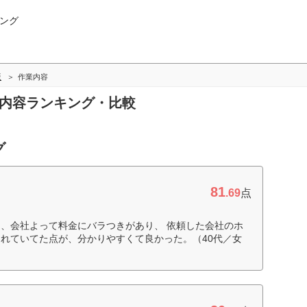
ング
版
作業内容
業内容ランキング・比較
グ
81
.69
点
、会社よって料金にバラつきがあり、 依頼した会社のホ
れていてた点が、分かりやすくて良かった。（40代／女