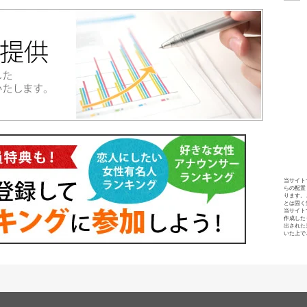
当サイト
らの配置
ります。
とは固く
当サイト
作成した
出された
いた上で