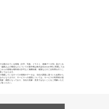
で公開されている情報（文字、写真、イラスト、画像データ等）及びこれ
・編集および構造などについての著作権は株式会社oricon MEに帰属してお
これらの情報を権利者の許可なく無断転載・複製などの二次利用を行うこ
禁じております。
で掲載しているすべての情報やデータは、当社の調査に基づいた結果から
ものとなりますが、サービスへの感想については、サービスの利用者が提
見解・感想となっており、当社の見解・意見ではないことをご理解いただ
ご覧ください。