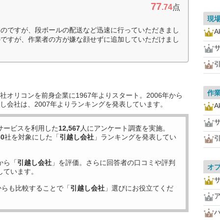
77
.74
点
現
たのですが、段ボールの配送など迅速に行っていただきまし
A
のですが、作業者の方が嫌な顔せずに追加していただけまし
作
オリコンを前身企業に1967年よりスタート。2006年から
し会社は、2007年よりランキングを発表しています。
A
サービスを利用した
12,567
人にアンケート調査を実施。
30
社を対象にした「
引越し会社
」ランキングを発表してい
から「
引越し会社
」を評価。さらに回答者の口コミや評判
オ
しています。
からも比較することで「
引越し会社
」選びにお役立てくだ