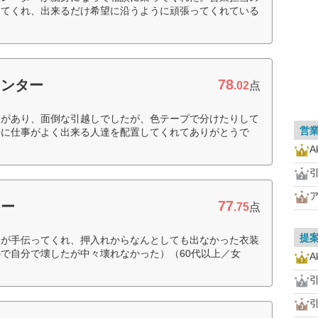
してくれ、出来るだけ希望に沿うように頑張ってくれている
78
センター
.02
点
とがあり、面倒な引越しでしたが、色テープで分けたりして
営
場に仕事がよく出来る人達を配置してくれてありがとうで
A
77
ター
.75
点
提
たが手伝ってくれ、押入れからなんとしても出なかった衣装
で自分で壊したが中々壊れなかった）（60代以上／女
A