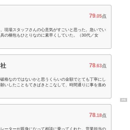
79
.05
点
ぶ、現場スタッフさんの心意気がすごいと思った。急いでい
具の梱包もひとりなのに素早くしていた。（30代／女
78
越社
.63
点
で破格なのではないかと思うくらいの金額でとても丁寧にし
お願いしたこともてきぱきとこなして、時間通りに事を進め
PR
78
.18
点
ペレーターが親身になって相談に乗ってくれた。営業担当の