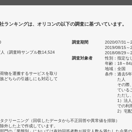
社ランキングは、オリコンの以下の調査に基づいています。
0
調査期間
2020/07/31～2
2019/08/15～2
67人（調査時サンプル数14,524
2018/08/29～2
調査対象者
性別：指定な
年齢：18～84
地域：全国
荷物を運搬するサービスを取り
条件：過去5
族どちらの引越しにも対応して
た人
その際
ている
ただし
1）法
での利
2）宅
タクリーニング（回収したデータから不正回答や異常値を排除）
除外した上で作成しています。
部門の「業態別」においては有効回答者数が規定人数を満たした企業の