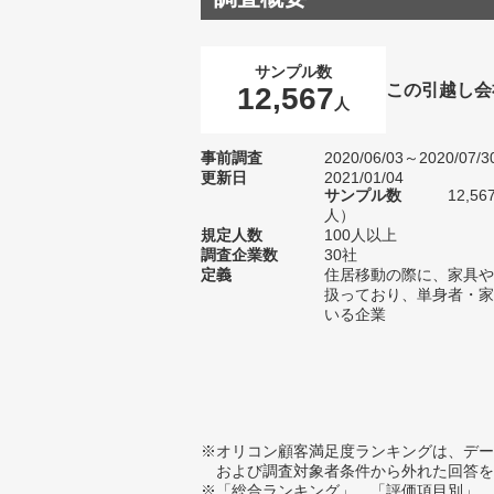
サンプル数
この引越し会
12,567
人
事前調査
2020/06/03～2020/07/3
更新日
2021/01/04
サンプル数
12,5
人）
規定人数
100人以上
調査企業数
30社
定義
住居移動の際に、家具や
扱っており、単身者・家
いる企業
※オリコン顧客満足度ランキングは、デー
および調査対象者条件から外れた回答を
※「総合ランキング」、「評価項目別」、