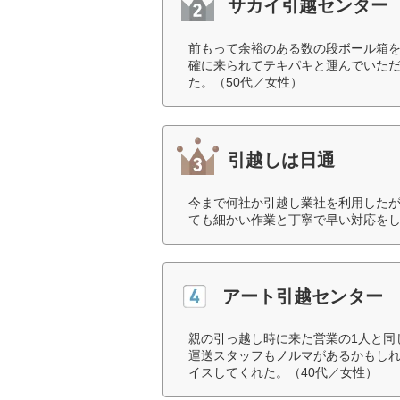
サカイ引越センター
前もって余裕のある数の段ボール箱
確に来られてテキパキと運んでいた
た。（50代／女性）
引越しは日通
今まで何社か引越し業社を利用した
ても細かい作業と丁寧で早い対応をし
アート引越センター
親の引っ越し時に来た営業の1人と同
運送スタッフもノルマがあるかもし
イスしてくれた。（40代／女性）