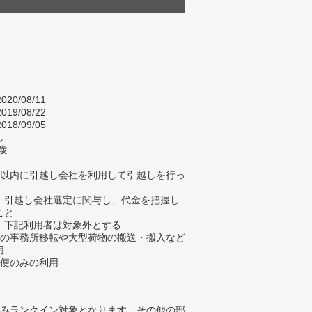
020/08/11
019/08/22
018/09/05
し
歳
年以内に引越し会社を利用して引越しを行っ
、引越し会社選定に関与し、代金を把握し
こと
、下記利用者は対象外とする
人の事務所移転や大型荷物の搬送・搬入など
用
配便のみの利用
みランクイン対象となります。その他の部