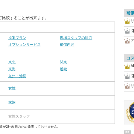
補
て比較することが出来ます。
提案プラン
現場スタッフの対応
オプションサービス
補償内容
コ
東北
関東
A
東海
近畿
九州・沖縄
女性
家族
女性スタッフ
業が2社未満のため発表しておりません。
PR