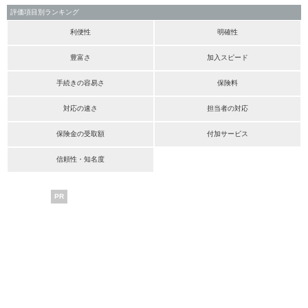
評価項目別ランキング
利便性
明確性
豊富さ
加入スピード
手続きの容易さ
保険料
対応の速さ
担当者の対応
保険金の受取額
付加サービス
信頼性・知名度
PR