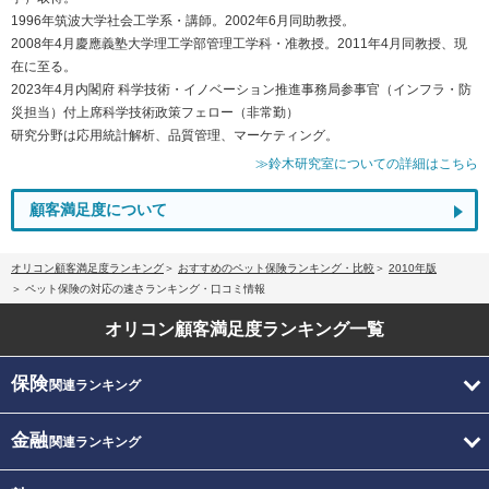
1996年筑波大学社会工学系・講師。2002年6月同助教授。
2008年4月慶應義塾大学理工学部管理工学科・准教授。2011年4月同教授、現
在に至る。
2023年4月内閣府 科学技術・イノベーション推進事務局参事官（インフラ・防
災担当）付上席科学技術政策フェロー（非常勤）
研究分野は応用統計解析、品質管理、マーケティング。
≫鈴木研究室についての詳細はこちら
顧客満足度について
オリコン顧客満足度ランキング
おすすめのペット保険ランキング・比較
2010年版
ペット保険の対応の速さランキング・口コミ情報
オリコン顧客満足度
ランキング一覧
保険
関連ランキング
金融
関連ランキング