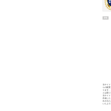
PR
当サイト
らの配置
ります。
とは固く
当サイト
作成した
出された
いた上で