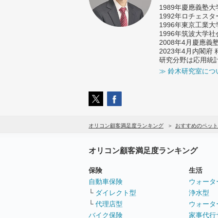
1989年慶應義塾
1992年ロチェス
1996年東京工業
1996年筑波大学
2008年4月慶應
2023年4月内閣
研究分野は応用統
≫ 鈴木研究室につ
オリコン顧客満足度ランキング
おすすめのペット
オリコン顧客満足度ランキング
保険
生活
自動車保険
ウォータ
└
ダイレクト型
浄水型
└
代理店型
ウォータ
バイク保険
家事代行