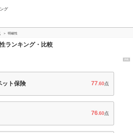
ング
版
明確性
確性ランキング・比較
PR
77
ペット保険
.60
点
76
.60
点