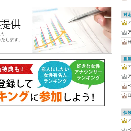
対
担
保