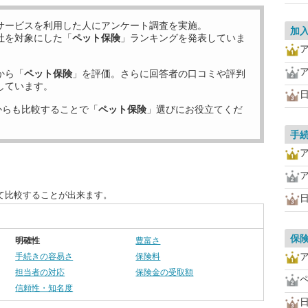
サービスを利用した
人にアンケート調査を実施。
加
社を対象にした「
ペット保険
」ランキングを発表していま
から「
ペット保険
」を評価。さらに回答者の口コミや評判
しています。
からも比較することで「
ペット保険
」選びにお役立てくだ
手
て比較することが出来ます。
保
明確性
豊富さ
手続きの容易さ
保険料
担当者の対応
保険金の受取額
信頼性・知名度