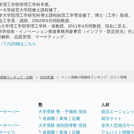
大学理工学部管理工学科卒業。
ター大学経営大学院修士課程修了。
大学大学院理工学研究科博士課程経営工学専攻修了。博士（工学）取得。
社会工学系・講師。2002年6月同助教授。
義塾大学理工学部管理工学科・准教授。2011年4月同教授、現在に至る。
府 科学技術・イノベーション推進事務局参事官（インフラ・防災担当）
計解析、品質管理、マーケティング。
いての詳細はこちら
保険ランキング・比較
2010年版
ペット保険の明確性ランキング・口コミ情報
塾
人材
ーサーバー
大学受験 塾・予備校 現役
就活エージェン
└
首都圏
｜
東海
｜
近畿
就活サイト
ーサーバー
大学受験 個別指導塾 現役
逆求人型就活サ
サービス
└
首都圏
｜
東海
｜
近畿
アルバイト情報