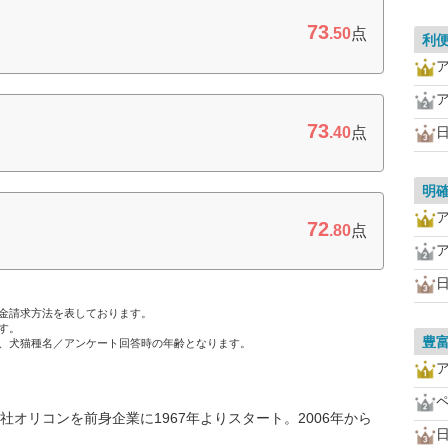
73
.50
点
利
73
.40
点
明
72
.80
点
金請求方法を表しております。
す。
豊
、犬猫種名／アンケート回答時の年齢となります。
オリコンを前身企業に1967年よりスタート。2006年から