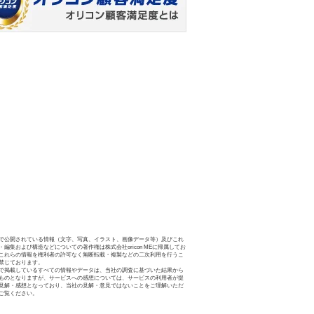
で公開されている情報（文字、写真、イラスト、画像データ等）及びこれ
・編集および構造などについての著作権は株式会社oricon MEに帰属してお
これらの情報を権利者の許可なく無断転載・複製などの二次利用を行うこ
禁じております。
で掲載しているすべての情報やデータは、当社の調査に基づいた結果から
ものとなりますが、サービスへの感想については、サービスの利用者が提
見解・感想となっており、当社の見解・意見ではないことをご理解いただ
ご覧ください。