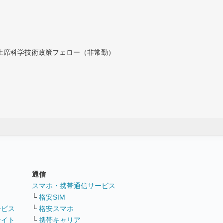
付上席科学技術政策フェロー（非常勤）
通信
ト
スマホ・携帯通信サービス
└
格安SIM
ービス
└
格安スマホ
サイト
└
携帯キャリア