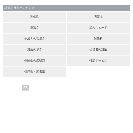
評価項目別ランキング
利便性
明確性
豊富さ
加入スピード
手続きの容易さ
保険料
対応の早さ
担当者の対応
保険金の受取額
付加サービス
信頼性・知名度
PR