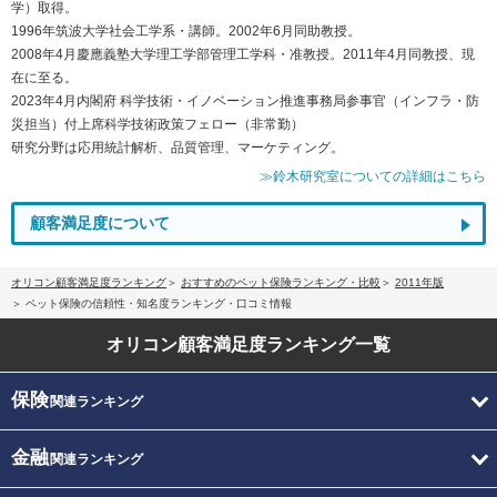
学）取得。
1996年筑波大学社会工学系・講師。2002年6月同助教授。
2008年4月慶應義塾大学理工学部管理工学科・准教授。2011年4月同教授、現
在に至る。
2023年4月内閣府 科学技術・イノベーション推進事務局参事官（インフラ・防
災担当）付上席科学技術政策フェロー（非常勤）
研究分野は応用統計解析、品質管理、マーケティング。
≫鈴木研究室についての詳細はこちら
顧客満足度について
オリコン顧客満足度ランキング
おすすめのペット保険ランキング・比較
2011年版
ペット保険の信頼性・知名度ランキング・口コミ情報
オリコン顧客満足度
ランキング一覧
保険
関連ランキング
金融
関連ランキング